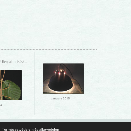
Keresek! Bengáli botsáskát!
January 2015
24
Természetvédelem és állatvédelem