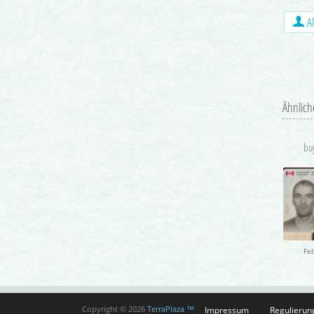
Al
Ähnlich
Fe
Impressum
Regulierun
Copyright © 2026
TerraPlaza ™