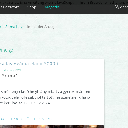
vaScript. Eine Anleitung wie Sie JavaScript in Ihrem Browser einschalten, b
s Passwort
Shop
Magazin
Anze
Soma1
Inhalt der Anzeige
nzeige
kállas Agáma eladó 5000ft
February 2019
Soma1
es nőstény eladó helyhiány miatt , a gyerek már nem
lkozik vele. Jól eszik , jól tartott , és szeretnénk ha jó
re kerülne. tel:06 30 9526 924
DAPEST 18. KERÜLET. PESTIMRE.