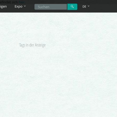
efindet sich
hier
.
igen
Expo
DE
Tags in der Anzeige