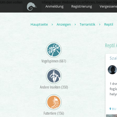
Um den vollen Funktionsumfang dieser Webseite zu erfahren, benötigen Sie Ja
Anmeldung
Registrierung
Vergessene
Hauptseite
Anzeigen
Terraristik
Reptil
Reptil
A
Sza
Vogelspinnen (661)
1 év
Andere Insekten (350)
fogla
hely
BU
Futtertiere (156)