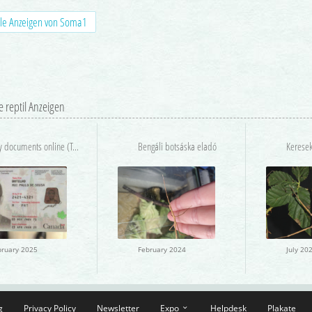
le Anzeigen von Soma1
e reptil Anzeigen
buy documents online (Telegram:@alexdocumentatio
Bengáli botsáska eladó
bruary 2025
February 2024
July 20
g
Privacy Policy
Newsletter
Expo
Helpdesk
Plakate