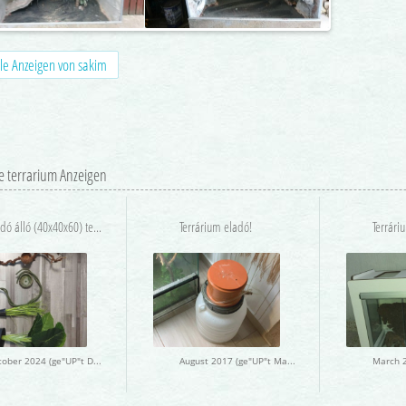
le Anzeigen von sakim
e terrarium Anzeigen
Eladó álló (40x40x60) terrárium felszereléssel
Terrárium eladó!
Terrári
October 2024 (ge"UP"t December 2024)
August 2017 (ge"UP"t March 2020)
March 