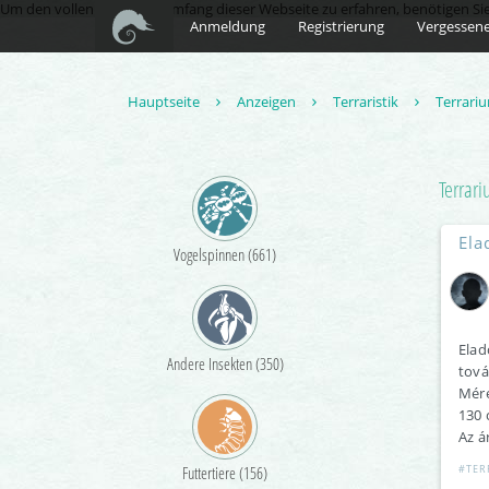
Um den vollen Funktionsumfang dieser Webseite zu erfahren, benötigen Sie Ja
Anmeldung
Registrierung
Vergessene
Hauptseite
Anzeigen
Terraristik
Terrari
Terrar
Ela
Vogelspinnen (661)
Elad
Andere Insekten (350)
tová
Mére
130 
Az á
Futtertiere (156)
#TER