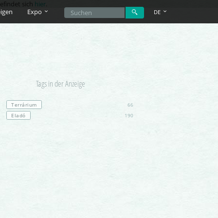
efindet sich
hier
.
igen
Expo
DE
Tags in der Anzeige
Terrárium
66
Eladó
190