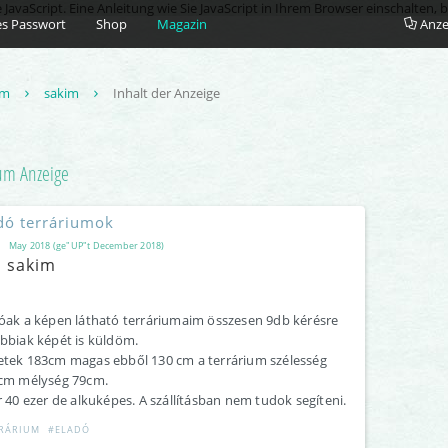
vaScript. Eine Anleitung wie Sie JavaScript in Ihrem Browser einschalten, b
s Passwort
Shop
Magazin
Anze
um
sakim
Inhalt der Anzeige
ium
Anzeige
dó terráriumok
May 2018 (ge"UP"t December 2018)
sakim
óak a képen látható terráriumaim összesen 9db kérésre
bbiak képét is küldöm.
tek 183cm magas ebből 130 cm a terrárium szélesség
cm mélység 79cm.
r 40 ezer de alkuképes. A szállításban nem tudok segíteni.
RÁRIUM
#ELADÓ