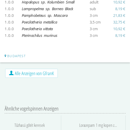
1.0.0
Hapalopus sp. Kolumbien Small
adult
10,92 €
1.0.0
Lampropelma sp. Borneo Black
sub
8,19 €
1.0.0
Pamphobeteus sp. Mascara
3 cm
21,83 €
1.0.0
Poecilotheria metallica
3,5 cm
32,75 €
1.0.0
Poecilotheria vittata
3 cm
10,92 €
1.0.0
Pterinochilus murinus
3 cm
8,19 €
BUDAPEST
Alle Anzeigen von GfranK
Ähnliche vogelspinnen Anzeigen
Tűzhasú gőtét keresek
Lorazepam 1 mg kopen zonder recept