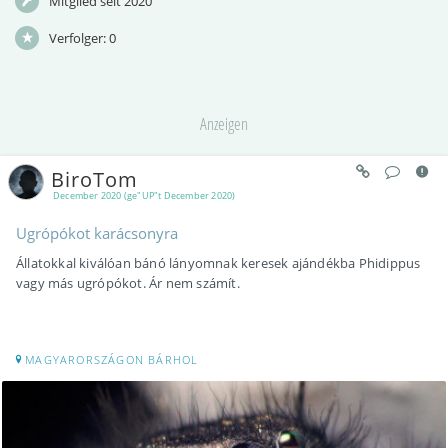
Mitglied seit 2020
Verfolger:
0
Anzeigen
BiroTom
December 2020 (ge"UP"t December 2020)
Ugrópókot karácsonyra
Állatokkal kiválóan bánó lányomnak keresek ajándékba Phidippus
vagy más ugrópókot. Ár nem számít.
MAGYARORSZÁGON BÁRHOL