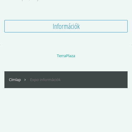
Információk
TerraPlaza
Címlap
Expo információk