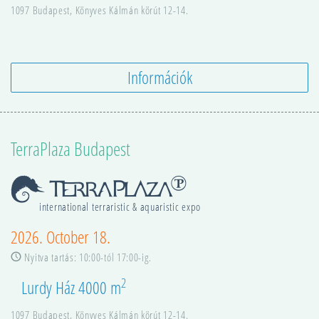
1097
Budapest
,
Könyves Kálmán körút 12-14.
Információk
TerraPlaza Budapest
international terraristic & aquaristic expo
2026. October 18.
Nyitva tartás: 10:00-tól 17:00-ig.
2
Lurdy Ház 4000 m
1097
Budapest
,
Könyves Kálmán körút 12-14.