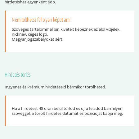
hirdetéshez egyenként 6db.
Nem tölthetsz fel olyan képet ami
Szöveges tartalommal bír, kivételt képeznek ez alól vízjelek,
nicknév, céges logó.
Magyar jogszabályokat sért.
Hirdetés törlés
Ingyenes és Prémium hirdetéseid bármikor törölheted.
Ha a hirdetést 48 órán belül törlöd és újra feladod bármilyen
szöveggel, a törölt hirdetés dátumát és pozícióját kapja meg.