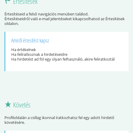
Értesítések
Értesítéseid a felső navigációs menüben találod.
Értesítéseidről való e-mail jelentéseket kikapcsolhatod az Értesítések
oldalon.
Amiről értesítést kapsz
Ha értékelnek
Ha felíratkoznak a hirdetéseidre
Ha hirdetést ad föl egy olyan felhasználó, akire feliratkoztál
Követés
Profiloldalán a csillag ikonnal íratkozhatsz fel egy adott hirdető
követésére.