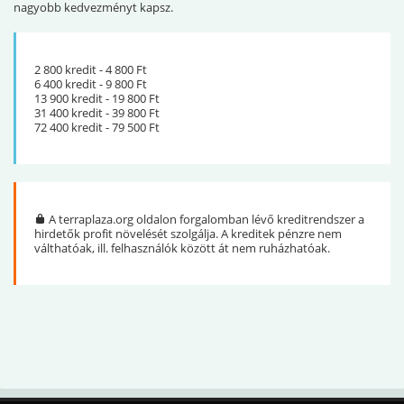
nagyobb kedvezményt kapsz.
2 800 kredit - 4 800 Ft
6 400 kredit - 9 800 Ft
13 900 kredit - 19 800 Ft
31 400 kredit - 39 800 Ft
72 400 kredit - 79 500 Ft
A terraplaza.org oldalon forgalomban lévő kreditrendszer a
hirdetők profit növelését szolgálja. A kreditek pénzre nem
válthatóak, ill. felhasználók között át nem ruházhatóak.