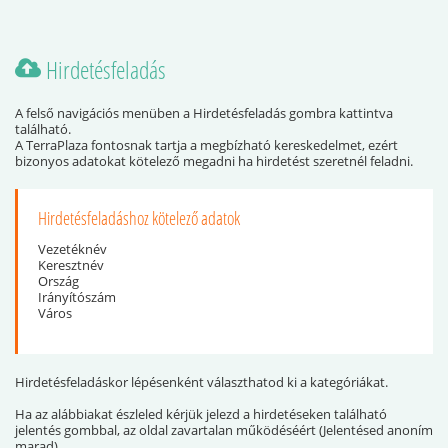
Hirdetésfeladás
A felső navigációs menüben a Hirdetésfeladás gombra kattintva
található.
A TerraPlaza fontosnak tartja a megbízható kereskedelmet, ezért
bizonyos adatokat kötelező megadni ha hirdetést szeretnél feladni.
Hirdetésfeladáshoz kötelező adatok
Vezetéknév
Keresztnév
Ország
Irányítószám
Város
Hirdetésfeladáskor lépésenként választhatod ki a kategóriákat.
Ha az alábbiakat észleled kérjük jelezd a hirdetéseken található
jelentés gombbal, az oldal zavartalan működéséért (Jelentésed anoním
marad).