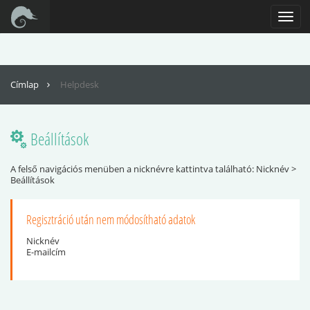
Az oldal teljes funkcionalitásának eléréséhez engedélyezni kell a
JavaScriptet. Itt találhatók
Toggl
az instrukciók, hogy hogyan engedélyezheti a JavaScriptet a böngészőjében
navig
Címlap
Helpdesk
Beállítások
A felső navigációs menüben a nicknévre kattintva található: Nicknév >
Beállítások
Regisztráció után nem módosítható adatok
Nicknév
E-mailcím