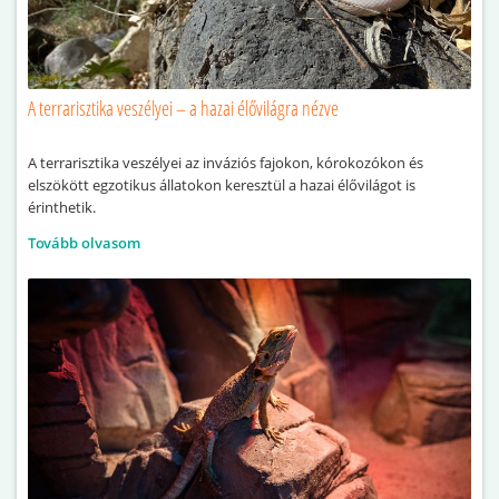
A terrarisztika veszélyei – a hazai élővilágra nézve
A terrarisztika veszélyei az inváziós fajokon, kórokozókon és
elszökött egzotikus állatokon keresztül a hazai élővilágot is
érinthetik.
Tovább olvasom