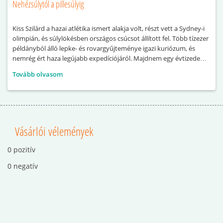
Nehézsúlytól a pillesúlyig
Kiss Szilárd a hazai atlétika ismert alakja volt, részt vett a Sydney-i
olimpián, és súlylökésben országos csúcsot állított fel. Több tízezer
példányból álló lepke- és rovargyűjteménye igazi kuriózum, és
nemrég ért haza legújabb expedíciójáról. Majdnem egy évtizede
nyűgözi le különleges preparátumaival a TerraPlaza közönségét. Az
Tovább olvasom
élsport abbahagyása óta testnevelő tanárként és edzőként
dolgozol – sőt,
Vásárlói vélemények
0 pozitív
0 negatív