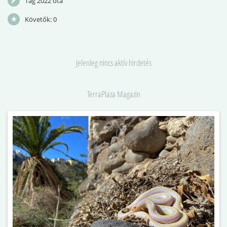
Tag 2022 óta
Követők:
0
Jelenleg nincs aktív hirdetés
TerraPlaza Magazin