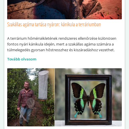
Szakállas agáma tartása nyáron: kánikula a terráriumban
A terrárium hőmérsékletének rendszeres ellenőrzése különösen
fontos nyári kánikula idején, mert a szakállas agáma számára a
túlmelegedés gyorsan hőstresszhez és kiszáradáshoz vezethet.
Tovább olvasom