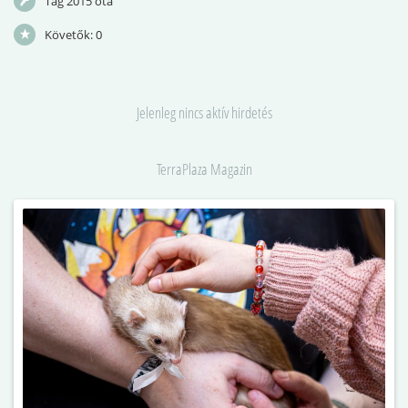
Tag 2015 óta
Követők:
0
Jelenleg nincs aktív hirdetés
TerraPlaza Magazin