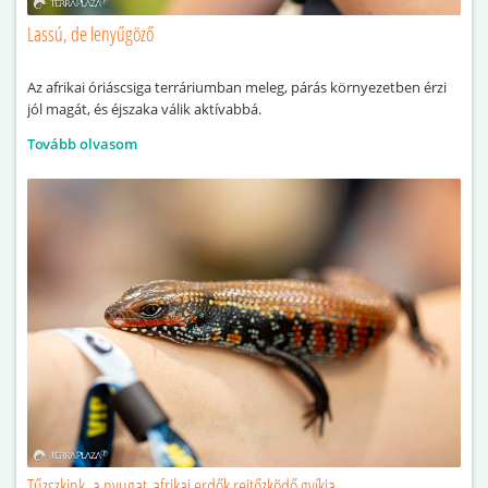
Lassú, de lenyűgöző
Az afrikai óriáscsiga terráriumban meleg, párás környezetben érzi
jól magát, és éjszaka válik aktívabbá.
Tovább olvasom
Tűzszkink, a nyugat-afrikai erdők rejtőzködő gyíkja