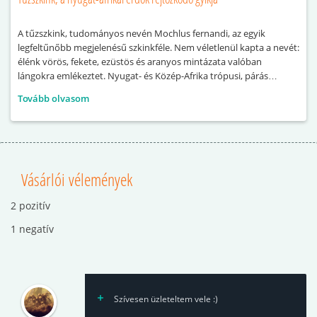
A tűzszkink, tudományos nevén Mochlus fernandi, az egyik
legfeltűnőbb megjelenésű szkinkféle. Nem véletlenül kapta a nevét:
élénk vörös, fekete, ezüstös és aranyos mintázata valóban
lángokra emlékeztet. Nyugat- és Közép-Afrika trópusi, párás
erdeiben őshonos. Természetes élőhelyén sok időt tölt a
Tovább olvasom
talajszinten, ahol avarban, laza talajban és rejtekhelyek között
mozog. Bár nappali életmódú faj, alapvetően félénk és rejtőzködő
Vásárlói vélemények
2 pozitív
1 negatív
Szívesen üzleteltem vele :)