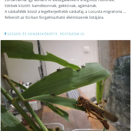
többek között: kaméleonnak, gekkónak, agámának.
A sáskafélék közül a legelterjedtebb sáskafaj, a Locusta migratoria ...
felkerült az EU-ban forgalmazható élelmiszerek listájára.
SZEGED ÉS VONZÁSKÖRZETE. POSTÁZOM IS!