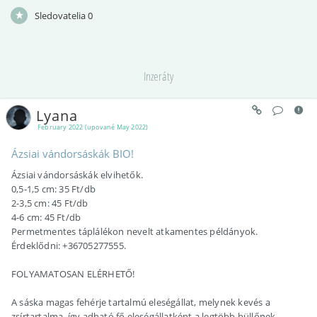
Sledovatelia
0
Inzeráty
Lyana
February 2022 (upované May 2022)
Ázsiai vándorsáskák BIO!
Ázsiai vándorsáskák elvihetők.
0,5-1,5 cm: 35 Ft/db
2-3,5 cm: 45 Ft/db
4-6 cm: 45 Ft/db
Permetmentes táplálékon nevelt atkamentes példányok.
Érdeklődni: +36705277555.
FOLYAMATOSAN ELÉRHETŐ!
A sáska magas fehérje tartalmú eleségállat, melynek kevés a
zsírtartalma, így adható fő eleségállatként a legtöbb hüllőnek,