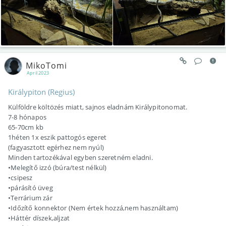
MikoTomi
April 2023
Királypiton (Regius)
Külföldre költözés miatt, sajnos eladnám Királypitonomat.
7-8 hónapos
65-70cm kb
1héten 1x eszik pattogós egeret
(fagyasztott egérhez nem nyúl)
Minden tartozékával egyben szeretném eladni.
•Melegítő izzó (búra/test nélkül)
•csipesz
•párásító üveg
•Terrárium zár
•Időzítő konnektor (Nem értek hozzá,nem használtam)
•Háttér díszek,aljzat