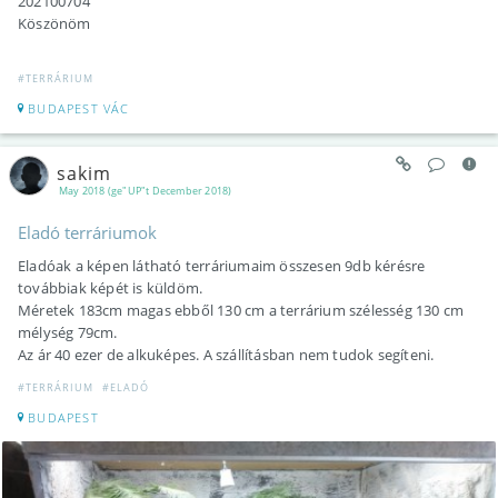
202100704
Köszönöm
#TERRÁRIUM
BUDAPEST VÁC
sakim
May 2018 (ge"UP"t December 2018)
Eladó terráriumok
Eladóak a képen látható terráriumaim összesen 9db kérésre
továbbiak képét is küldöm.
Méretek 183cm magas ebből 130 cm a terrárium szélesség 130 cm
mélység 79cm.
Az ár 40 ezer de alkuképes. A szállításban nem tudok segíteni.
#TERRÁRIUM
#ELADÓ
BUDAPEST