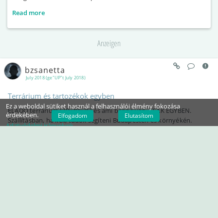
Read more
Anzeigen
bzsanetta
July 2018 (ge"UP"t July 2018)
Terrárium és tartozékok egyben
Ez a weboldal sütiket használ a felhasználói élmény fokozása
ELADÓ terrárium (70x40x25) és ami benne van, CSAK EGYBEN.
érdekében.
Elfogadom
Elutasítom
Szállításban, ha kell, tudok segíteni Budapesten és környékén.
Adatvédelmi irányelvek
Egyszer nagyjából kitakarítottam, használat előtt még egyszer
biztosan kell majd. Gabonasikló élt benne.
Ár megegyezés szerint.
#THERAPHOSIDAE
#AMI
#TERRÁRIUM
#ELADÓ
BUDAPEST