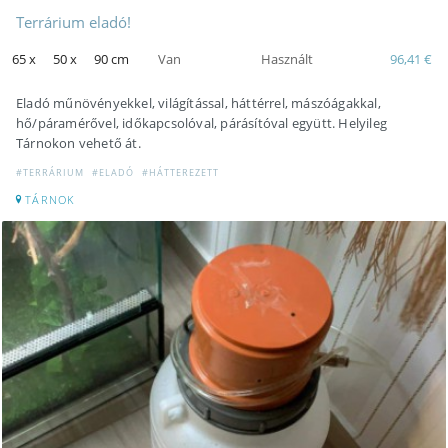
Terrárium eladó!
65 x
50 x
90 cm
Van
Használt
96,41 €
Eladó műnövényekkel, világítással, háttérrel, mászóágakkal,
hő/páramérővel, időkapcsolóval, párásítóval együtt. Helyileg
Tárnokon vehető át.
#TERRÁRIUM
#ELADÓ
#HÁTTEREZETT
TÁRNOK