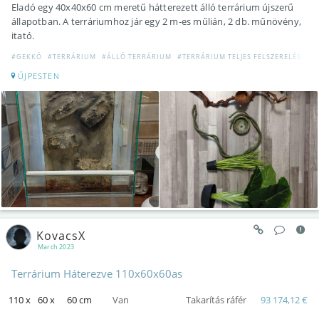
Eladó egy 40x40x60 cm meretű hátterezett álló terrárium újszerű
állapotban. A terráriumhoz jár egy 2 m-es műlián, 2 db. műnövény,
itató.
#GEKKÓ
#TERRÁRIUM
#ÁLLÓ TERRÁRIUM
#TERRÁRIUM TELJES FELSZERELÉSSEL
ÚJPESTEN
KovacsX
March 2023
Terrárium Háterezve 110x60x60as
110 x
60 x
60 cm
Van
Takarítás ráfér
93 174,12 €