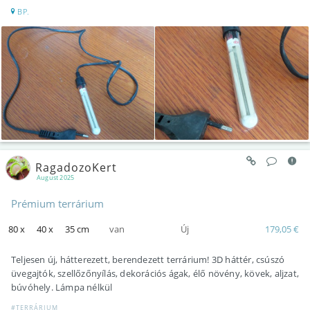
BP.
RagadozoKert
August 2025
Prémium terrárium
80 x
40 x
35 cm
van
Új
179,05 €
Teljesen új, hátterezett, berendezett terrárium! 3D háttér, csúszó
üvegajtók, szellőzőnyílás, dekorációs ágak, élő növény, kövek, aljzat,
búvóhely. Lámpa nélkül
#TERRÁRIUM