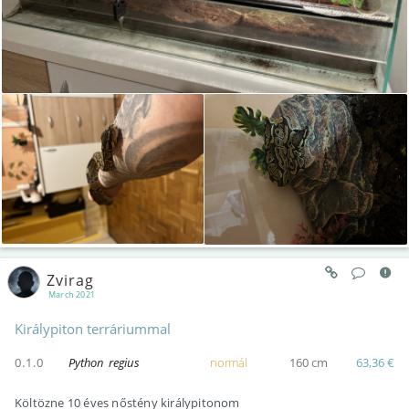
Zvirag
March 2021
Királypiton terráriummal
0.1.0
Python regius
normál
160 cm
63,36 €
Költözne 10 éves nőstény királypitonom