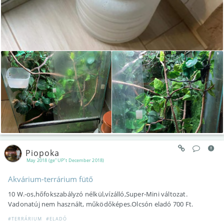
Piopoka
May 2018 (ge"UP"t December 2018)
Akvárium-terrárium fütő
10 W.-os,hőfokszabályzó nélkül,vízálló,Super-Mini változat.
Vadonatúj nem használt, működőképes.Olcsón eladó 700 Ft.
#TERRÁRIUM
#ELADÓ