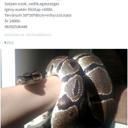
Szépen eszik, vedlik,egészséges
Igény esetén fűtőlap +4000-
Terrárium 50*50*80cm+infra izzó,itató
Ár 24000-
06302536449
#TERRÁRIUM
#PYTHONREGIUS
ÉRD