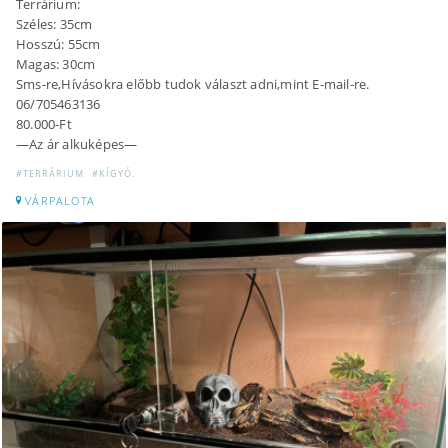
Terrárium:
Széles: 35cm
Hosszú: 55cm
Magas: 30cm
Sms-re,Hívásokra előbb tudok választ adni,mint E-mail-re.
06/705463136
80.000-Ft
—Az ár alkuképes—
#TERRÁRIUM
#KÍGYÓ.
VÁRPALOTA