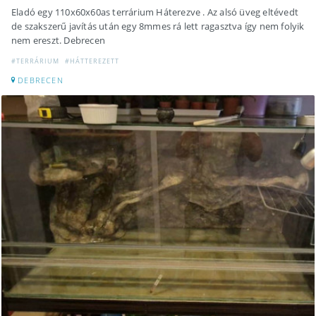
Eladó egy 110x60x60as terrárium Háterezve . Az alsó üveg eltévedt
de szakszerű javítás után egy 8mmes rá lett ragasztva így nem folyik
nem ereszt. Debrecen
#TERRÁRIUM
#HÁTTEREZETT
DEBRECEN