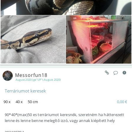
Messorfun18
August 2020 (ge"UP"t August 2020)
Terráriumot keresek
90 x
40 x
50 cm
0,00 €
90*40*(max)50 es terráriumot keresnék, szeretném ha hátterezett
lenne és lenne benne melegítő izzó, vagy annak kiépített hely