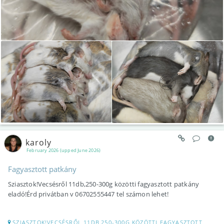
karoly
February 2026 (upped June 2026)
Fagyasztott patkány
Sziasztok!Vecsésről 11db,250-300g közötti fagyasztott patkány
eladó!Érd privátban v 06702555447 tel számon lehet!
SZIASZTOK!VECSÉSRŐL 11DB,250-300G KÖZÖTTI FAGYASZTOTT