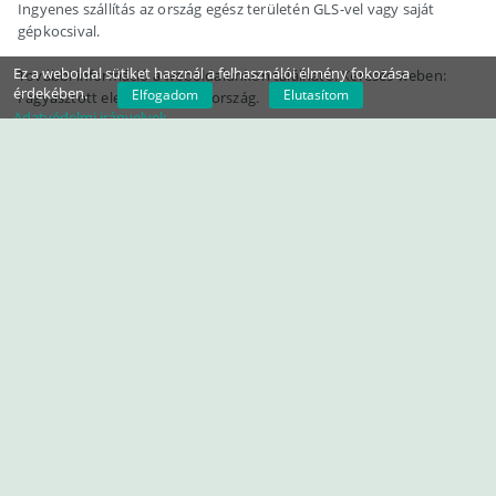
Ingyenes szállítás az ország egész területén GLS-vel vagy saját
gépkocsival.
Ez a weboldal sütiket használ a felhasználói élmény fokozása
További információ a weboldalunkon található. Keresés weben:
érdekében.
Elfogadom
Elutasítom
Fagyasztott eleségállat Bajorország.
Adatvédelmi irányelvek
3. kategóriás állati melléktermék. Emberi fogyasztásra alkalmatlan!
Üdvözlettel: Garami József
Tel.: +36306931
ORSZÁG EGÉSZ TERÜLETÉN