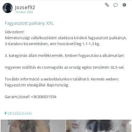
Jozsef92
October 2024
Fagyasztott patkány XXL
Üdvözlöm!
Németországi vállalkozóként eladásra kínálok fagyasztott patkányt,
3 darabos kiszerelésben, ami hozzávetőleg 1,1-1,3 kg.
3. kategóriás állati melléktermék. Emberi fogyasztásra alkalmatlan!
Ingyenes szállítás és csomagolás az ország egész területén GLS-sel.
További információ a weboldalunkon található. Keresés weben:
Fagyasztott eleségállat Bajorország.
Garami József: +36306931554
ORSZÁGOSAN