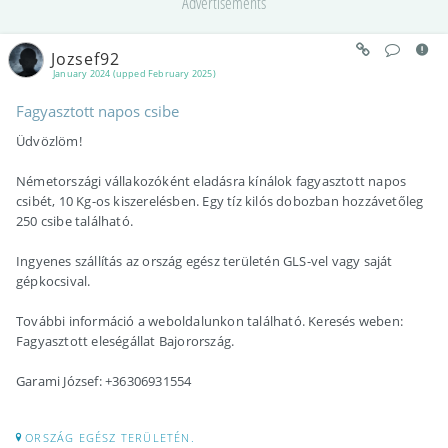
Advertisements
Jozsef92
January 2024 (upped February 2025)
Fagyasztott napos csibe
Üdvözlöm!
Németországi vállakozóként eladásra kínálok fagyasztott napos
csibét, 10 Kg-os kiszerelésben. Egy tíz kilós dobozban hozzávetőleg
250 csibe található.
Ingyenes szállítás az ország egész területén GLS-vel vagy saját
gépkocsival.
További információ a weboldalunkon található. Keresés weben:
Fagyasztott eleségállat Bajorország.
Garami József: +36306931554
ORSZÁG EGÉSZ TERÜLETÉN.