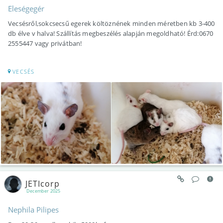
Eleségegér
Vecsésről,sokcsecsű egerek költöznének minden méretben kb 3-400
db élve v halva! Szállítás megbeszélés alapján megoldható! Érd:0670
2555447 vagy privátban!
VECSÉS
JETIcorp
December 2025
Nephila Pilipes