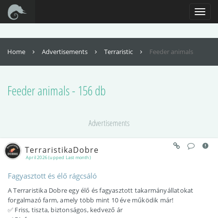
For full functionality of this site it is necessary to enable JavaScript. Here are
the
instructions how to enable JavaScript in your web browser
.
Toggl
naviga
Home
Advertisements
Terraristic
Feeder animals
Feeder animals - 156 db
Advertisements
TerraristikaDobre
April 2026 (upped Last month)
Fagyasztott és élő rágcsáló
A Terraristika Dobre egy élő és fagyasztott takarmányállatokat
forgalmazó farm, amely több mint 10 éve működik már!
✅ Friss, tiszta, biztonságos, kedvező ár