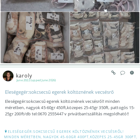
karoly
June 2022 (upped June 2026)
Eleségegér:sokcsecsű egerek költöznének vecsésrő
Eleségegér:sokcsecsű egerek költöznének vecsésről! minden
méretben, nagyok 45-60gr 450ft,közepes 25-45gr 350ft, pattogós 15-
25gr 200ft/db tel:0670 2555447 v privátban!szállítás megoldható!!
ELESÉGEGÉR:SOKCSECSŰ EGEREK KÖLTÖZNÉNEK VECSÉSRŐL!
MINDEN MÉRETBEN, NAGYOK 45-60GR 400FT,KÖZEPES 25-45GR 300FT,