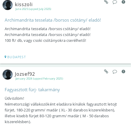
kisszoli
June 2025 (upped July 2025)
Archimandrita tesselata /borsos csótány/ eladó!
Archimandrita tesselata /borsos csótány/ eladó!
Archimandrita tesselata /borsos csótány/ eladó!
100 ft/ db, vagy csoki csótányokra cserélhető!
BUDAPEST
Jozsef92
January 2024 (upped February 2025)
Fagyasztott fürj- takarmány
Üdvözlöm!
Németországi vállakozóként eladásra kínálok fagyasztott letojt
fürjet, 180-220 gramm/ madár ( XL- 30 darabos kiszerelésben),
illetve kisebb fürjet 80-120 gramm/ madár ( M - 50 darabos
kiszerelésben).