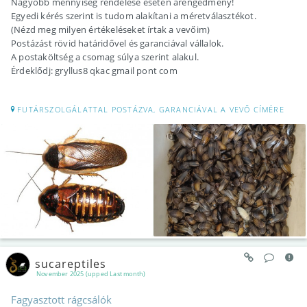
Nagyobb mennyiség rendelése esetén árengedmény!
Egyedi kérés szerint is tudom alakítani a méretválasztékot.
(Nézd meg milyen értékeléseket írtak a vevőim)
Postázást rövid határidővel és garanciával vállalok.
A postaköltség a csomag súlya szerint alakul.
Érdeklődj: gryllus8 qkac gmail pont com
FUTÁRSZOLGÁLATTAL POSTÁZVA, GARANCIÁVAL A VEVŐ CÍMÉRE
sucareptiles
November 2025 (upped Last month)
Fagyasztott rágcsálók