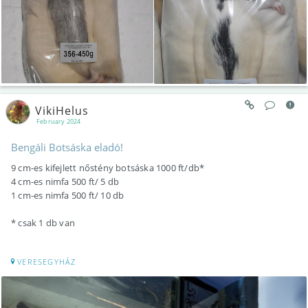
VikiHelus
February 2024
Bengáli Botsáska eladó!
9 cm-es kifejlett nőstény botsáska 1000 ft/db*
4 cm-es nimfa 500 ft/ 5 db
1 cm-es nimfa 500 ft/ 10 db
* csak 1 db van
VERESEGYHÁZ