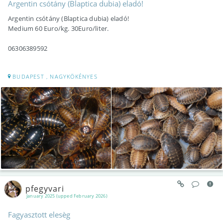
Argentin csótány (Blaptica dubia) eladó!
Argentin csótány (Blaptica dubia) eladó!
Medium 60 Euro/kg. 30Euro/liter.
06306389592
BUDAPEST , NAGYKÖKÉNYES
pfegyvari
January 2025 (upped February 2026)
Fagyasztott elesèg