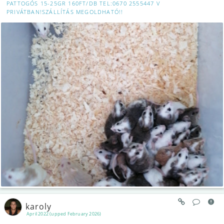
PATTOGÓS 15-25GR 160FT/DB TEL:0670 2555447 V
PRIVÁTBAN!SZÁLLÍTÁS MEGOLDHATÓ!!
karoly
April 2022 (upped February 2026)