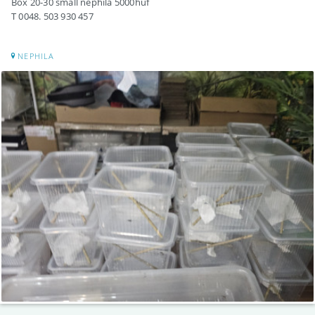
Box 20-30 small nephila 5000huf
T 0048. 503 930 457
NEPHILA