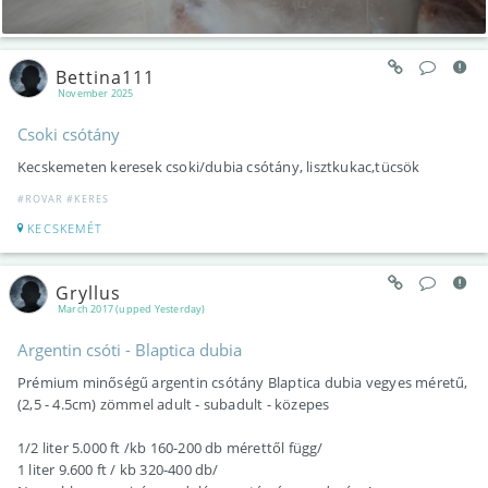
Bettina111
November 2025
Csoki csótány
Kecskemeten keresek csoki/dubia csótány, lisztkukac,tücsök
#ROVAR #KERES
KECSKEMÉT
Gryllus
March 2017 (upped Yesterday)
Argentin csóti - Blaptica dubia
Prémium minőségű argentin csótány Blaptica dubia vegyes méretű,
(2,5 - 4.5cm) zömmel adult - subadult - közepes
1/2 liter 5.000 ft /kb 160-200 db mérettől függ/
1 liter 9.600 ft / kb 320-400 db/