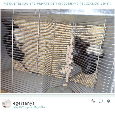
PATKÁNY ELADÓ!ÉRD PRIVÁTBAN V 06702555447 TEL SZÁMON LEHET!
egertanya
May 2023 (upped May 2026)