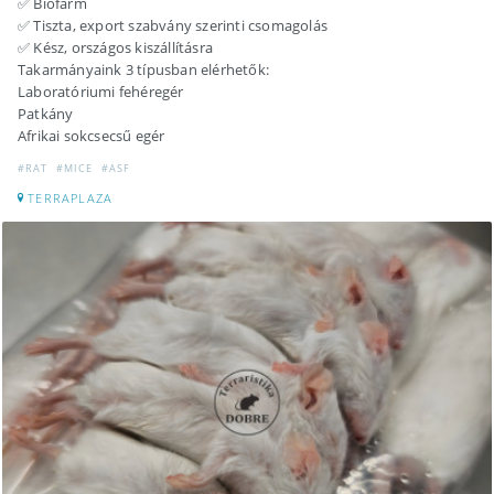
✅ Biofarm
✅ Tiszta, export szabvány szerinti csomagolás
✅ Kész, országos kiszállításra
Takarmányaink 3 típusban elérhetők:
Laboratóriumi fehéregér
Patkány
Afrikai sokcsecsű egér
#RAT
#MICE
#ASF
TERRAPLAZA