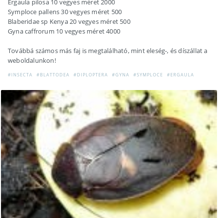
Ergaula pilosa 10 vegyes méret 2000
Symploce pallens 30 vegyes méret 500
Blaberidae sp Kenya 20 vegyes méret 500
Gyna caffrorum 10 vegyes méret 4000
Továbbá számos más faj is megtalálható, mint eleség-, és díszállat a
weboldalunkon!
#INSECTA
#BLATTODEA
#DIPLOPTERA
#GYNA
#SYMPLOCE
#ERGAULA