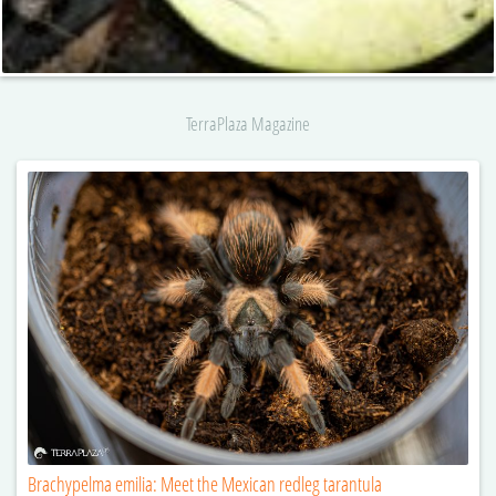
TerraPlaza Magazine
Brachypelma emilia: Meet the Mexican redleg tarantula