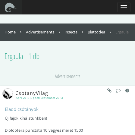
For full functionality of this site it is necessary to enable JavaScript. Here are
the
instructions how to enable JavaScript in your web browser
.
Toggl
naviga
Home
Advertisements
Insecta
Blattodea
Ergaula
Ergaula - 1 db
Advertisements
CsotanyVilag
April 2015 (upped September 2015)
Eladó csótányok
Új fajok kínálatunkban!
Diploptera punctata 10 vegyes méret 1500