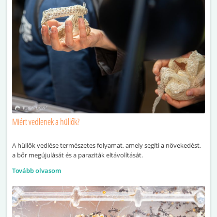
Miért vedlenek a hüllők?
A hüllők vedlése természetes folyamat, amely segíti a növekedést,
a bőr megújulását és a paraziták eltávolítását.
Tovább olvasom