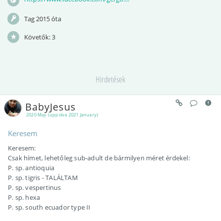
Tag 2015 óta
Követők:
3
Hirdetések
BabyJesus
2020 May (uppolva 2021 January)
Keresem
Keresem:
Csak hímet, lehetőleg sub-adult de bármilyen méret érdekel:
P. sp. antioquia
P. sp. tigris - TALÁLTAM
P. sp. vespertinus
P. sp. hexa
P. sp. south ecuador type II