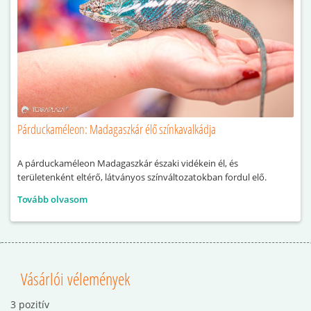
Párduckaméleon: Madagaszkár élő színkavalkádja
A párduckaméleon Madagaszkár északi vidékein él, és
területenként eltérő, látványos színváltozatokban fordul elő.
Tovább olvasom
Vásárlói vélemények
3 pozitív