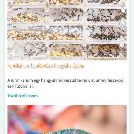
Formikárium: bepillantás a hangyák világába
A formikárium egy hangyáknak készült terrárium, amely fészekből
és kifutóból áll.
Tovább olvasom