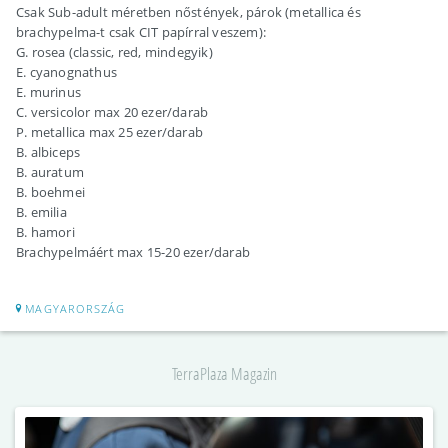
Csak Sub-adult méretben nőstények, párok (metallica és
brachypelma-t csak CIT papírral veszem):
G. rosea (classic, red, mindegyik)
E. cyanognathus
E. murinus
C. versicolor max 20 ezer/darab
P. metallica max 25 ezer/darab
B. albiceps
B. auratum
B. boehmei
B. emilia
B. hamori
Brachypelmáért max 15-20 ezer/darab
MAGYARORSZÁG
TerraPlaza Magazin