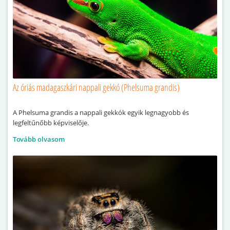
Az óriás madagaszkári nappali gekkó (Phelsuma grandis)
A Phelsuma grandis a nappali gekkók egyik legnagyobb és
legfeltűnőbb képviselője.
Tovább olvasom