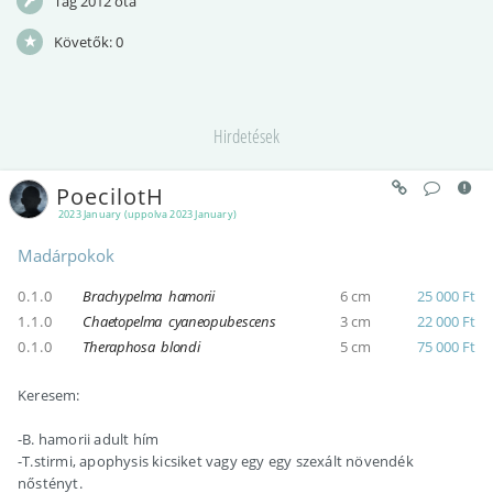
Tag 2012 óta
Követők:
0
Hirdetések
PoecilotH
2023 January (uppolva 2023 January)
Madárpokok
0.1.0
Brachypelma hamorii
6 cm
25 000 Ft
1.1.0
Chaetopelma cyaneopubescens
3 cm
22 000 Ft
0.1.0
Theraphosa blondi
5 cm
75 000 Ft
Keresem:
-B. hamorii adult hím
-T.stirmi, apophysis kicsiket vagy egy egy szexált növendék
nőstényt.