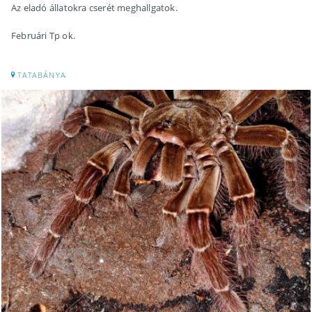
Az eladó állatokra cserét meghallgatok.
Februári Tp ok.
TATABÁNYA