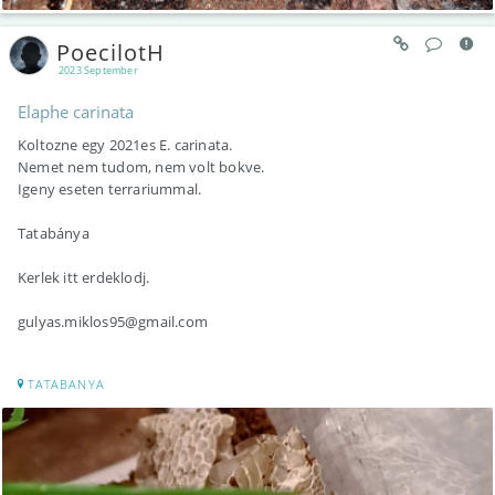
PoecilotH
2023 September
Elaphe carinata
Koltozne egy 2021es E. carinata.
Nemet nem tudom, nem volt bokve.
Igeny eseten terrariummal.
Tatabánya
Kerlek itt erdeklodj.
gulyas.miklos95@gmail.com
TATABANYA