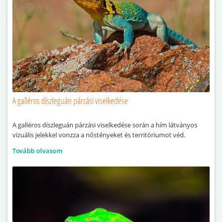
A galléros díszleguán párzási viselkedése
A galléros díszleguán párzási viselkedése során a hím látványos
vizuális jelekkel vonzza a nőstényeket és territóriumot véd.
Tovább olvasom