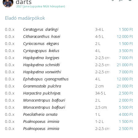
darts
2021 June (uppolva Múlt hónapban)
Eladó madárpókok
0.0.x
Ceratogyrus darlingi
3-4 L
1 500 Ft
0.0.x
Citharacanthus hosei
4-5 L
12 000 Ft
0.0.x
Cyriocosmus elegans
2 L
1 500 Ft
0.0.x
Cyriopagopus lividus
4 L
3 500 Ft
0.0.x
Haplopelma longipes
2-2,5 cm
7 000 Ft
0.0.x
Haplopelma schmidti
2-2,5 cm
21 000 Ft
0.0.x
Haplopelma vonwirthi
2-2,5 cm
7 000 Ft
0.0.x
Ephebopus cyanognathus
4 L
12 000 Ft
0.0.x
Grammostola pulchra
2 cm
21 000 Ft
0.0.x
Harpactira pulchripes
34-5 L
2 500 Ft
0.0.x
Monocentropus balfouri
2 L
2 000 Ft
0.0.x
Monocentropus balfouri
2,5 cm
5 500 Ft
0.0.x
Poecilotheria ornata
1 L
4 000 Ft
0.0.x
Psalmopoeus irminia
1-2 L
1 500 Ft
0.0.x
Psalmopoeus irminia
2-2,5 cm
2 500 Ft