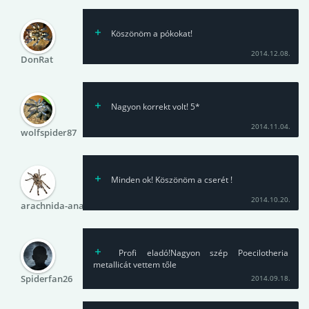
Köszönöm a pókokat!
2014.12.08.
DonRat
Nagyon korrekt volt! 5*
2014.11.04.
wolfspider87
Minden ok! Köszönöm a cserét !
2014.10.20.
arachnida-anarchia
Profi eladó!Nagyon szép Poecilotheria
metallicát vettem tőle
Spiderfan26
2014.09.18.