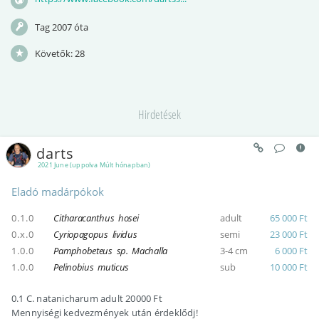
Tag 2007 óta
Követők:
28
Hirdetések
darts
2021 June (uppolva Múlt hónapban)
Eladó madárpókok
0.1.0
Citharacanthus hosei
adult
65 000 Ft
0.x.0
Cyriopagopus lividus
semi
23 000 Ft
1.0.0
Pamphobeteus sp. Machalla
3-4 cm
6 000 Ft
1.0.0
Pelinobius muticus
sub
10 000 Ft
0.1 C. natanicharum adult 20000 Ft
Mennyiségi kedvezmények után érdeklődj!