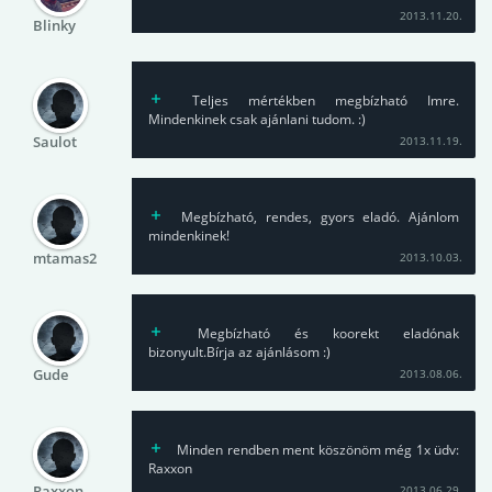
2013.11.20.
Blinky
Teljes mértékben megbízható Imre.
Mindenkinek csak ajánlani tudom. :)
Saulot
2013.11.19.
Megbízható, rendes, gyors eladó. Ajánlom
mindenkinek!
mtamas2
2013.10.03.
Megbízható és koorekt eladónak
bizonyult.Bírja az ajánlásom :)
Gude
2013.08.06.
Minden rendben ment köszönöm még 1x üdv:
Raxxon
Raxxon
2013.06.29.