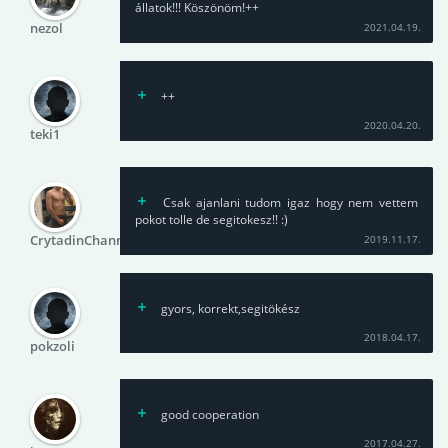
állatok!!! Köszönöm!++
nezol
2021.04.19.
++
2020.04.20.
teki1
Csak ajanlani tudom igaz hogy nem vettem
pokot tolle de segitokesz!! :)
CrytadinChannel
2019.11.17.
gyors, korrekt,segitökész
2018.04.17.
pokzoli
good cooperation
2017.04.27.