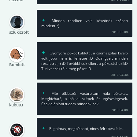
Minden rendben volt, köszönök szépen
mindent! :)
szlukizsolt
2013.05.08.
Gyönyörű pókot küldött , a csomagolás kiváló
volt jobb nem is lehetne :D Odafigyelt minden
részletre ;-) :D További sok sikert a pókozáshoz!!:D
Bomlott
Tuti veszek tőle még pókot :D
2013.04.30.
Már többször vásároltam nála pókokat.
Megbízható, a pókjai szépek és egészségesek.
Csak ajánlani tudom mindenkinek.
kubu83
2013.04.08.
Rugalmas, megbízható, nincs félrebeszélés.