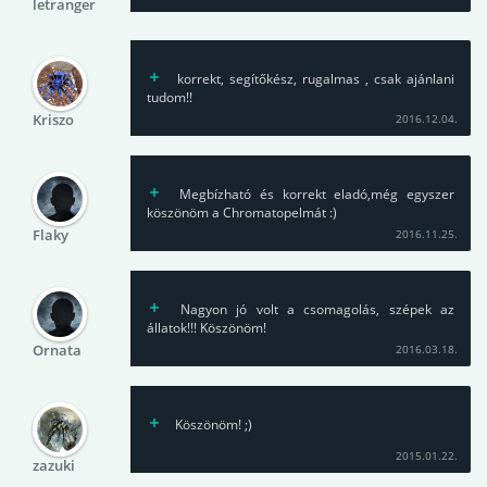
letranger
korrekt, segítőkész, rugalmas , csak ajánlani
tudom!!
Kriszo
2016.12.04.
Megbízható és korrekt eladó,még egyszer
köszönöm a Chromatopelmát :)
Flaky
2016.11.25.
Nagyon jó volt a csomagolás, szépek az
állatok!!! Köszönöm!
Ornata
2016.03.18.
Köszönöm! ;)
2015.01.22.
zazuki