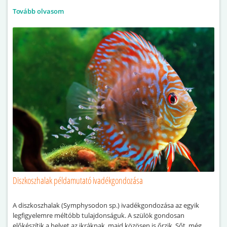
Tovább olvasom
Diszkoszhalak példamutató ivadékgondozása
A diszkoszhalak (Symphysodon sp.) ivadékgondozása az egyik
legfigyelemre méltóbb tulajdonságuk. A szülök gondosan
előkészítik a helyet az ikráknak, majd közösen is őrzik. Sőt, még