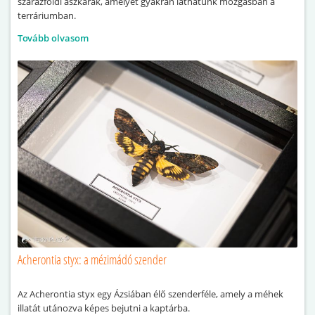
szárazföldi ászkarák, amelyet gyakran láthatunk mozgásban a
terráriumban.
Tovább olvasom
Acherontia styx: a mézimádó szender
Az Acherontia styx egy Ázsiában élő szenderféle, amely a méhek
illatát utánozva képes bejutni a kaptárba.