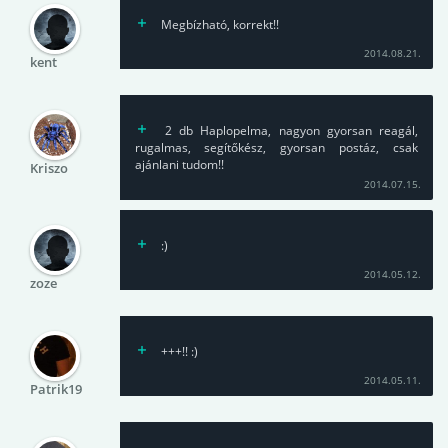
Megbízható, korrekt!!
2014.08.21.
kent
2 db Haplopelma, nagyon gyorsan reagál,
rugalmas, segítőkész, gyorsan postáz, csak
ajánlani tudom!!
Kriszo
2014.07.15.
:)
2014.05.12.
zoze
+++!! :)
2014.05.11.
Patrik19