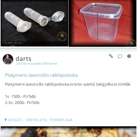
darts
2023 April (uppolva 2025 June)
Platymeris laevicollis rablópoloska
Platymeris laevicollis rablópoloska (vörös szemű bérgyilkos) nimfák
1v. 1500,- Ft/5db
2-3v. 2000,- Ft/5db
SZEGED , VÁRPALOTA, TERRAPLÁZA