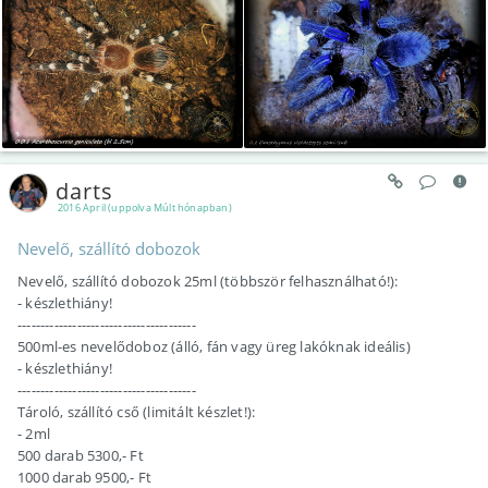
darts
2016 April (uppolva Múlt hónapban)
Nevelő, szállító dobozok
Nevelő, szállító dobozok 25ml (többször felhasználható!):
- készlethiány!
---------------------------------------
500ml-es nevelődoboz (álló, fán vagy üreg lakóknak ideális)
- készlethiány!
---------------------------------------
Tároló, szállító cső (limitált készlet!):
- 2ml
500 darab 5300,- Ft
1000 darab 9500,- Ft