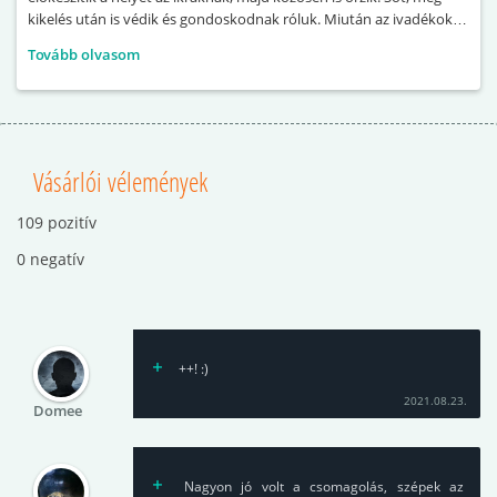
kikelés után is védik és gondoskodnak róluk. Miután az ivadékok
már önállóan tudnak úszni, a szülők a bőrmirigyeik által termelt
Tovább olvasom
nyálkával táplálják őket.
Vásárlói vélemények
109 pozitív
0 negatív
++! :)
2021.08.23.
Domee
Nagyon jó volt a csomagolás, szépek az