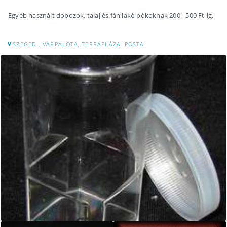
Egyéb használt dobozok, talaj és fán lakó pókoknak 200 - 500 Ft-ig.
SZEGED , VÁRPALOTA, TERRAPLÁZA, POSTA