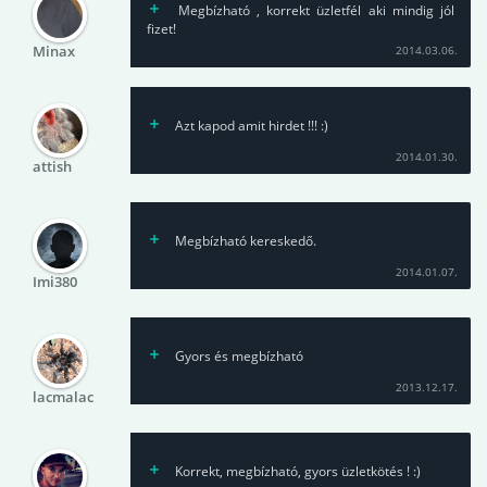
Megbízható , korrekt üzletfél aki mindig jól
fizet!
Minax
2014.03.06.
Azt kapod amit hirdet !!! :)
2014.01.30.
attish
Megbízható kereskedő.
2014.01.07.
Imi380
Gyors és megbízható
2013.12.17.
lacmalac
Korrekt, megbízható, gyors üzletkötés ! :)