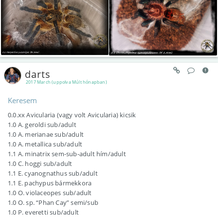
darts
2017 March (uppolva Múlt hónapban)
Keresem
0.0.xx Avicularia (vagy volt Avicularia) kicsik
1.0 A. geroldi sub/adult
1.0 A. merianae sub/adult
1.0 A. metallica sub/adult
1.1 A. minatrix sem-sub-adult hím/adult
1.0 C. hoggi sub/adult
1.1 E. cyanognathus sub/adult
1.1 E. pachypus bármekkora
1.0 O. violaceopes sub/adult
1.0 O. sp. “Phan Cay” semi/sub
1.0 P. everetti sub/adult