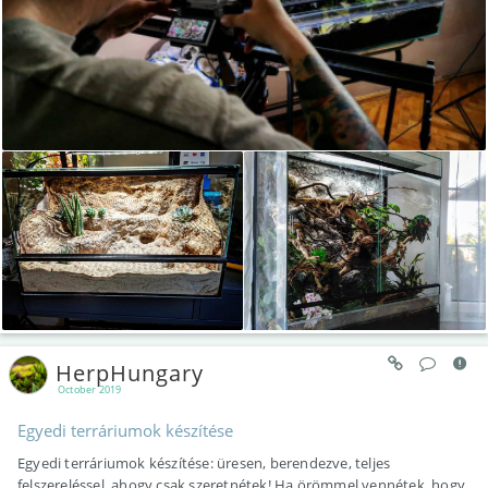
HerpHungary
October 2019
Egyedi terráriumok készítése
Egyedi terráriumok készítése: üresen, berendezve, teljes
felszereléssel, ahogy csak szeretnétek! Ha örömmel vennétek, hogy