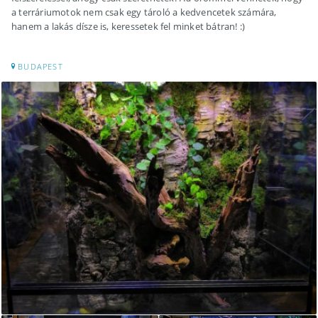
a terráriumotok nem csak egy tároló a kedvencetek számára,
hanem a lakás dísze is, keressetek fel minket bátran! :)
BUDAPEST