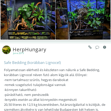
HerpHungary
June 2019
Safe Bedding (korábban Lignocel)
Folyamatosan elérhető és készleten van nálunk a Safe Bedding,
korábban Lignocel néven futó alom kígyók alá. Előnyei:
-nem tartalmazz szúrós, hegyes darabokat
-remek szagelszívó tulajdonságai vannak
-könnyen takarítható
-párásítható, nem penészedik
-lenyelés esetén az állat könnyedén megemészti
20,50 literes és 12,5 kg kiszerelésben, futárszolgálattal is küldjük, de
személyes átvételre is van lehetőség Budapesten két helyen is.