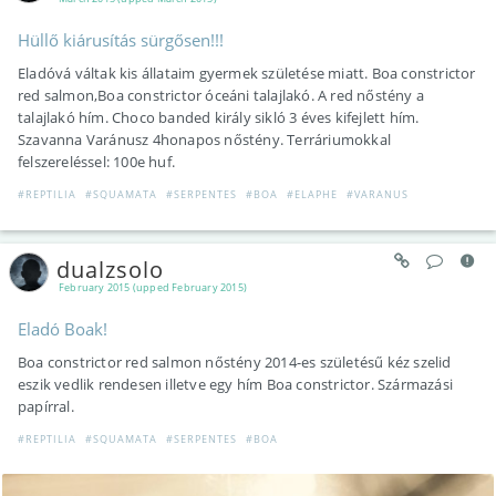
Hüllő kiárusítás sürgősen!!!
Eladóvá váltak kis állataim gyermek születése miatt. Boa constrictor
red salmon,Boa constrictor óceáni talajlakó. A red nőstény a
talajlakó hím. Choco banded király sikló 3 éves kifejlett hím.
Szavanna Varánusz 4honapos nőstény. Terráriumokkal
felszereléssel: 100e huf.
#REPTILIA
#SQUAMATA
#SERPENTES
#BOA
#ELAPHE
#VARANUS
dualzsolo
February 2015 (upped February 2015)
Eladó Boak!
Boa constrictor red salmon nőstény 2014-es születésű kéz szelid
eszik vedlik rendesen illetve egy hím Boa constrictor. Származási
papírral.
#REPTILIA
#SQUAMATA
#SERPENTES
#BOA