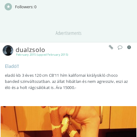
Followers:
0
Advertisements
dualzsolo
February 2015 (upped February 2015)
Eladó!!
eladó kb 3 éves 120 cm CB'11 hím kalifornai királysikló choco
banded szinváltozatban. az állat hibátlan és nem agressziv, eszi az
élö és a holt rágcsálókat is. Ára 15000.-