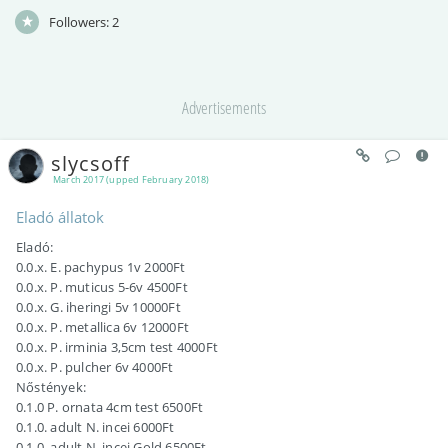
Followers:
2
Advertisements
slycsoff
March 2017 (upped February 2018)
Eladó állatok
Eladó:
0.0.x. E. pachypus 1v 2000Ft
0.0.x. P. muticus 5-6v 4500Ft
0.0.x. G. iheringi 5v 10000Ft
0.0.x. P. metallica 6v 12000Ft
0.0.x. P. irminia 3,5cm test 4000Ft
0.0.x. P. pulcher 6v 4000Ft
Nőstények:
0.1.0 P. ornata 4cm test 6500Ft
0.1.0. adult N. incei 6000Ft
0.1.0. adult N. incei Gold 6500Ft