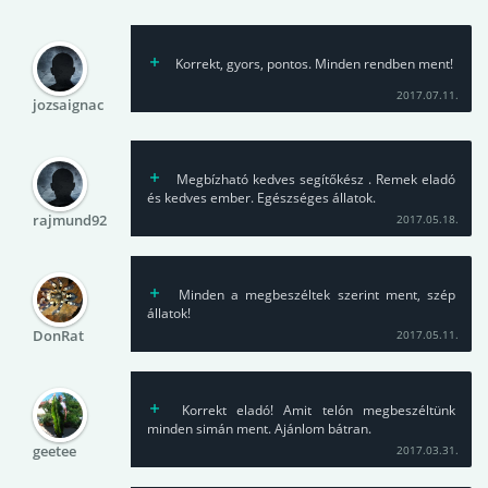
Korrekt, gyors, pontos. Minden rendben ment!
2017.07.11.
jozsaignac
Megbízható kedves segítőkész . Remek eladó
és kedves ember. Egészséges állatok.
rajmund92
2017.05.18.
Minden a megbeszéltek szerint ment, szép
állatok!
DonRat
2017.05.11.
Korrekt eladó! Amit telón megbeszéltünk
minden simán ment. Ajánlom bátran.
geetee
2017.03.31.