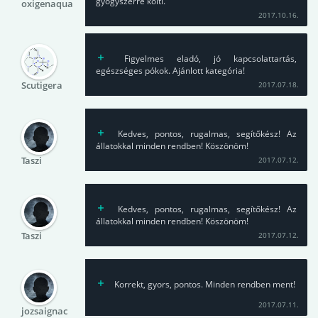
gyógyszerre költi.
oxigenaqua
2017.10.16.
Figyelmes eladó, jó kapcsolattartás,
egészséges pókok. Ajánlott kategória!
Scutigera
2017.07.18.
Kedves, pontos, rugalmas, segítőkész! Az
állatokkal minden rendben! Köszönöm!
Taszi
2017.07.12.
Kedves, pontos, rugalmas, segítőkész! Az
állatokkal minden rendben! Köszönöm!
Taszi
2017.07.12.
Korrekt, gyors, pontos. Minden rendben ment!
2017.07.11.
jozsaignac