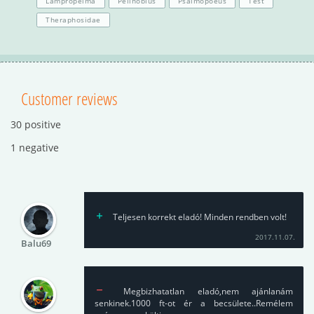
Lampropelma
Pelinobius
Psalmopoeus
Test
Theraphosidae
Customer reviews
30 positive
1 negative
Teljesen korrekt eladó! Minden rendben volt!
2017.11.07.
Balu69
Megbizhatatlan eladó,nem ajánlanám
senkinek.1000 ft-ot ér a becsülete..Remélem