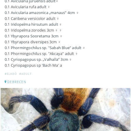
0.1 Avicularia juruensis adult♀
0.1 Avicularia rufa adult ♀
0.1 Avicularia amazonica „manaus” 4cm ♀
0.1 Caribena versicolor adult ♀
0.1 Iridopelma hirsutum adult ♀
0.1 Iridopelma zorodes 3cm ♀ ♀
0.1 Ybyrapora Sooretama 3cm ♀
0.1 Ybyrapora diversipes 3cm ♀
0.1 Phormingochilus sp. "Sabah Blue" adult ♀
0.1 Phormingochilus sp. "Akcaya" adult ♀
0.1 Cyriopagopus sp. „Valhalla” 3cm ♀
0.1 Cyriopagopus sp 'Bach Ma' a
#ELADÓ
#ADULT
DEBRECEN