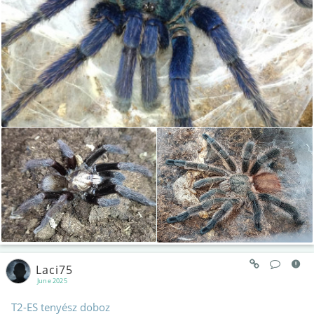
Laci75
June 2025
T2-ES tenyész doboz