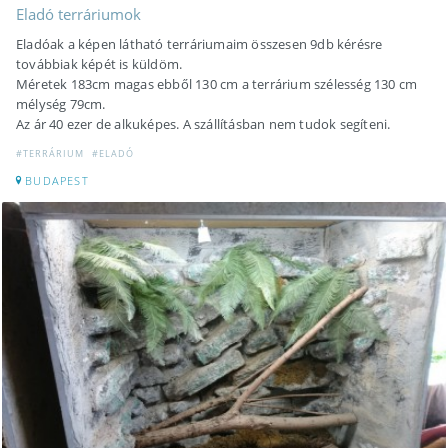
Eladó terráriumok
Eladóak a képen látható terráriumaim összesen 9db kérésre
továbbiak képét is küldöm.
Méretek 183cm magas ebből 130 cm a terrárium szélesség 130 cm
mélység 79cm.
Az ár 40 ezer de alkuképes. A szállításban nem tudok segíteni.
#TERRÁRIUM
#ELADÓ
BUDAPEST