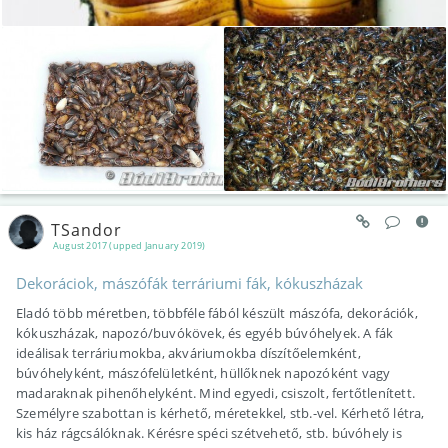
TSandor
August 2017 (upped January 2019)
Dekoráciok, mászófák terráriumi fák, kókuszházak
Eladó több méretben, többféle fából készült mászófa, dekorációk,
kókuszházak, napozó/buvókövek, és egyéb búvóhelyek. A fák
ideálisak terráriumokba, akváriumokba díszítőelemként,
búvóhelyként, mászófelületként, hüllőknek napozóként vagy
madaraknak pihenőhelyként. Mind egyedi, csiszolt, fertőtlenített.
Személyre szabottan is kérhető, méretekkel, stb.-vel. Kérhető létra,
kis ház rágcsálóknak. Kérésre spéci szétvehető, stb. búvóhely is