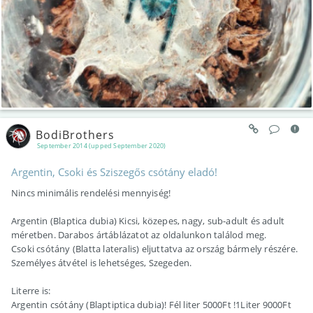
BodiBrothers
September 2014 (upped September 2020)
Argentin, Csoki és Sziszegős csótány eladó!
Nincs minimális rendelési mennyiség!
Argentin (Blaptica dubia) Kicsi, közepes, nagy, sub-adult és adult
méretben. Darabos ártáblázatot az oldalunkon találod meg.
Csoki csótány (Blatta lateralis) eljuttatva az ország bármely részére.
Személyes átvétel is lehetséges, Szegeden.
Literre is:
Argentin csótány (Blaptiptica dubia)! Fél liter 5000Ft !1Liter 9000Ft