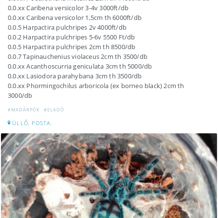
0.0.xx Caribena versicolor 3-4v 3000ft/db
0.0.xx Caribena versicolor 1,5cm th 6000ft/db
0.0.5 Harpactira pulchripes 2v 4000ft/db
0.0.2 Harpactira pulchripes 5-6v 5500 Ft/db
0.0.5 Harpactira pulchripes 2cm th 8500/db
0.0.7 Tapinauchenius violaceus 2cm th 3500/db
0.0.xx Acanthoscurria geniculata 3cm th 5000/db
0.0.xx Lasiodora parahybana 3cm th 3500/db
0.0.xx Phormingochilus arboricola (ex borneo black) 2cm th
3000/db
#MADÁRPÓK
#ELADÓ
ÜLLŐ, POSTA.