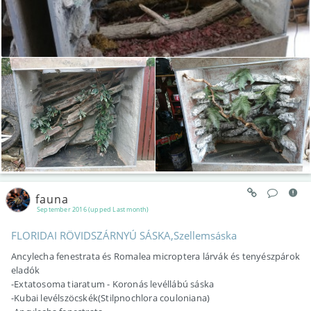
fauna
September 2016 (upped Last month)
FLORIDAI RÖVIDSZÁRNYÚ SÁSKA,Szellemsáska
Ancylecha fenestrata és Romalea microptera lárvák és tenyészpárok
eladók
-Extatosoma tiaratum - Koronás levéllábú sáska
-Kubai levélszöcskék(Stilpnochlora couloniana)