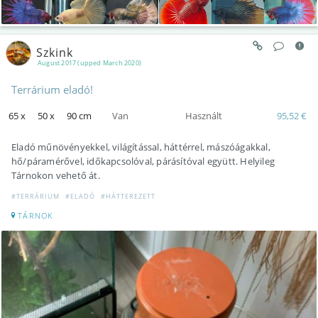
Szkink
August 2017 (upped March 2020)
Terrárium eladó!
65 x
50 x
90 cm
Van
Használt
95,52 €
Eladó műnövényekkel, világítással, háttérrel, mászóágakkal,
hő/páramérővel, időkapcsolóval, párásítóval együtt. Helyileg
Tárnokon vehető át.
#TERRÁRIUM
#ELADÓ
#HÁTTEREZETT
TÁRNOK