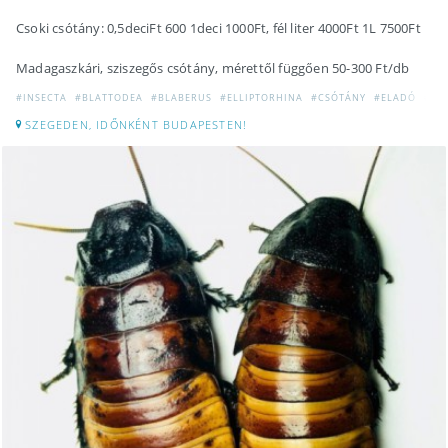
Csoki csótány: 0,5deciFt 600 1deci 1000Ft, fél liter 4000Ft 1L 7500Ft
Madagaszkári, sziszegős csótány, mérettől függően 50-300 Ft/db
#INSECTA
#BLATTODEA
#BLABERUS
#ELLIPTORHINA
#CSÓTÁNY
#ELADÓ
#DU
SZEGEDEN, IDŐNKÉNT BUDAPESTEN!