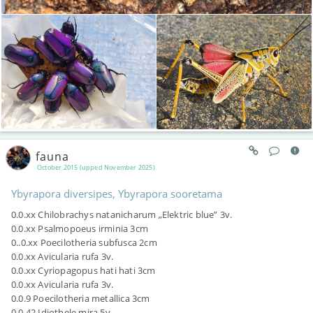
fauna
October 2015 (upped November 2025)
Ybyrapora diversipes, Ybyrapora sooretama
0.0.xx Chilobrachys natanicharum „Elektric blue” 3v.
0.0.xx Psalmopoeus irminia 3cm
0..0.xx Poecilotheria subfusca 2cm
0.0.xx Avicularia rufa 3v.
0.0.xx Cyriopagopus hati hati 3cm
0.0.xx Avicularia rufa 3v.
0.0.9 Poecilotheria metallica 3cm
0.0.42 Idiothele mira 5v.