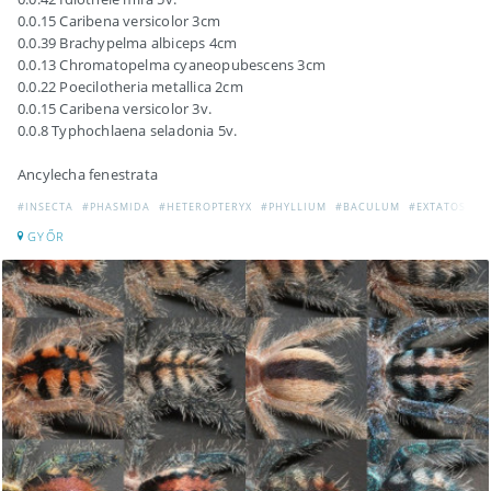
0.0.15 Caribena versicolor 3cm
0.0.39 Brachypelma albiceps 4cm
0.0.13 Chromatopelma cyaneopubescens 3cm
0.0.22 Poecilotheria metallica 2cm
0.0.15 Caribena versicolor 3v.
0.0.8 Typhochlaena seladonia 5v.
Ancylecha fenestrata
#INSECTA
#PHASMIDA
#HETEROPTERYX
#PHYLLIUM
#BACULUM
#EXTATOSOM
GYŐR