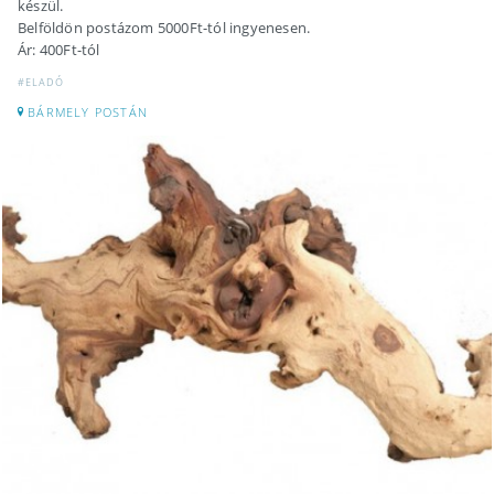
készül.
Belföldön postázom 5000Ft-tól ingyenesen.
Ár: 400Ft-tól
#ELADÓ
BÁRMELY POSTÁN