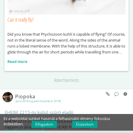
Can it really fly?
Did you know that Ptychozoon kuhli is capable of flying? Of course,
not in the literal sense of the word. Along the sides of the animal
runs a lobed membrane. With the help of this structure, it is able to
glide through the air for short periods while travelling from one
point to another. It also derives
Read more
Advertisements
Piopoka
June 2018 (upped December 2018)
EHEIM 2215-ös külső szűrő eladó
Ez a weboldal sütiket használ a felhasználói élmény fokozása
EHEIM 2215-ös profi külső szűrő,keveset használt
érdekében.
Elfogadom
Elutasítom
nagyon jó állapotban olcsón18.900 ft-ért eladó.
Adatvédelmi irányelvek
Új ára 35.800Ft.volt.