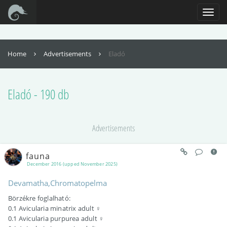
For full functionality of this site it is necessary to enable JavaScript. Here are
the
instructions how to enable JavaScript in your web browser
.
Toggl
naviga
Home
Advertisements
Eladó
Eladó - 190 db
Advertisements
fauna
December 2016 (upped November 2025)
Devamatha,Chromatopelma
Börzékre foglalható:
0.1 Avicularia minatrix adult ♀
0.1 Avicularia purpurea adult ♀