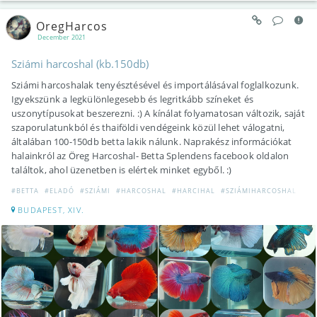
OregHarcos
December 2021
Sziámi harcoshal (kb.150db)
Sziámi harcoshalak tenyésztésével és importálásával foglalkozunk.
Igyekszünk a legkülönlegesebb és legritkább színeket és
uszonytípusokat beszerezni. :) A kínálat folyamatosan változik, saját
szaporulatunkból és thaiföldi vendégeink közül lehet válogatni,
általában 100-150db betta lakik nálunk. Naprakész információkat
halainkról az Öreg Harcoshal- Betta Splendens facebook oldalon
találtok, ahol üzenetben is elértek minket egyből. :)
#BETTA
#ELADÓ
#SZIÁMI
#HARCOSHAL
#HARCIHAL
#SZIÁMIHARCOSHAL
#KÍ
BUDAPEST, XIV.