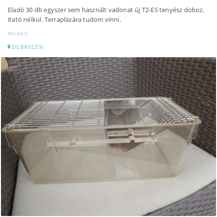
Eladó 30 db egyszer sem használt vadonat új T2-ES tenyész doboz,
itató nélkül. Terraplàzàra tudom vinni.
#ELADÓ
DEBRECEN