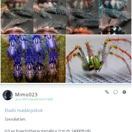
Mimo023
June 2022 (upped June 2023)
Eladó madárpókok
Szexálatlan:
0.0.xx Poecilotheria metallica 2cm th 14000ft/db