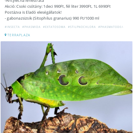
-Ancylecha fenestrata
Akció: Csoki csótány: 1deci 990Ft, fél liter 3990Ft, 1L 6990Ft
Postázva is Eladó eleségállatok!
- gabonazsizsik (Sitophilus granarius) 990 Ft/1000 ml
#INSECTA
#PHASMIDA
#EXTATOSOMA
#STILPNOCHLORA
#PHASMATODEA
#EL
TERRAPLAZA