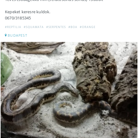
Kepeket keresre kuldok.
0670/3185345
#REPTILIA
#SQUAMATA
#SERPENTES
#BOA
#ORANGE
BUDAPEST