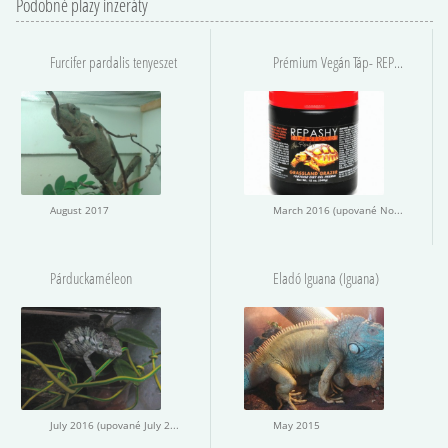
Podobné plazy inzeráty
Furcifer pardalis tenyeszet
Prémium Vegán Táp- REPASHY.hu
August 2017
March 2016 (upované November 2016)
Párduckaméleon
Eladó Iguana (Iguana)
July 2016 (upované July 2016)
May 2015