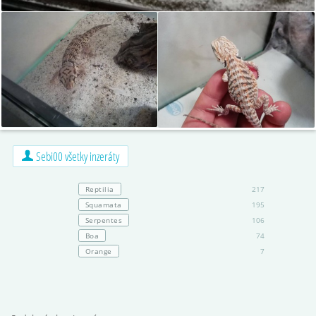
Sebi00 všetky inzeráty
Reptilia
217
Squamata
195
Serpentes
106
Boa
74
Orange
7