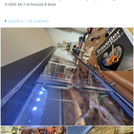
A sikló kb 1 m hosszú 8 éves
VELENCEI -TÓ SUKORÓ