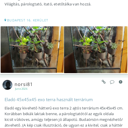
Világítás, párologtató, itató, etetőtálka van hozzá.
BUDAPEST 16. KERÜLET
norsi81
June 2026
Eladó 45x45x45 exo terra használt terrárium
Eladó egy kivehető hátterű exo terra 2 ajtós terrárium 45x45x45 cm.
Korábban békák laktak benne, a párologtatótól az egyik oldala
kicsit vízköves, amúgy teljesen jó állapotú. Budaörsön megnézhető/
átvehető. (A kép csak illusztráció, de ugyan ez a kivitel, csak a háttér