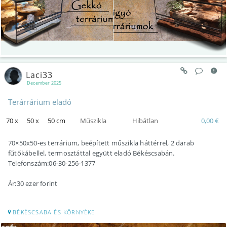
Laci33
December 2025
Terárrárium eladó
70 x
50 x
50 cm
Műszikla
Hibátlan
0,00 €
70×50x50-es terrárium, beépített műszikla háttérrel, 2 darab
fűtőkábellel, termosztáttal együtt eladó Békéscsabán.
Telefonszám:06-30-256-1377
Ár:30 ezer forint
BÈKÉSCSABA ÉS KÖRNYÉKE