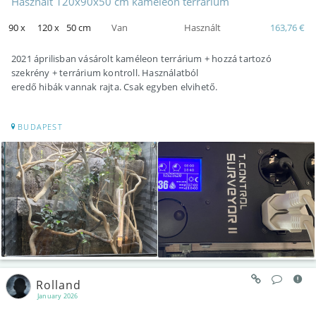
Használt 120x90x50 cm kaméleon terrárium
90 x
120 x
50 cm
Van
Használt
163,76 €
2021 áprilisban vásárolt kaméleon terrárium + hozzá tartozó
szekrény + terrárium kontroll. Használatból
eredő hibák vannak rajta. Csak egyben elvihető.
BUDAPEST
Rolland
January 2026