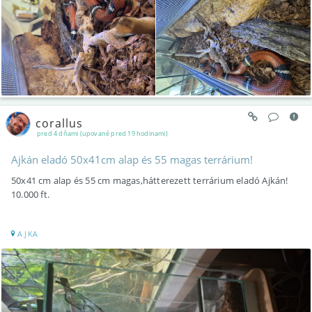
corallus
pred 4 dňami (upované pred 19 hodinami)
Ajkán eladó 50x41cm alap és 55 magas terrárium!
50x41 cm alap és 55 cm magas,hátterezett terrárium eladó Ajkán!
10.000 ft.
AJKA