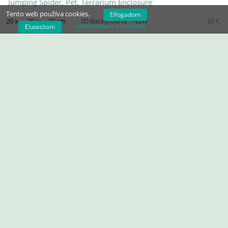
Jumping Spider, Pet, Terrarium Enclosure
Tento web používa cookies.
Elfogadom
20 x
20 x
29 cm
3D Background
NEW
90 €
Adatvédelmi irányelvek
Elutasítom
Terrarium (20×20×28.5 cm), ideal for jumping spiders & small pets.
Ventilated, sliding doors, magnetic hatch, USB light, durable &
modern. Plants not included.
VARAŽDIN CROATIA OR POST SHIPING TO EU