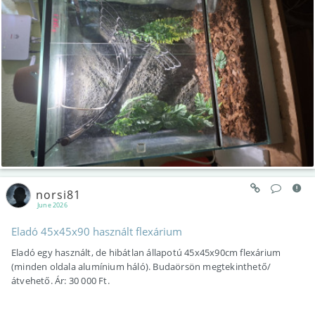
norsi81
June 2026
Eladó 45x45x90 használt flexárium
Eladó egy használt, de hibátlan állapotú 45x45x90cm flexárium
(minden oldala alumínium háló). Budaörsön megtekinthető/
átvehető. Ár: 30 000 Ft.