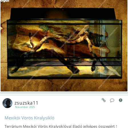
zsuzska11
November 2025
Mexikói Vörös Kiralysikló
Terrárium Mexikói Vörös Kiralysiklóval Eladó jelképes összegért !