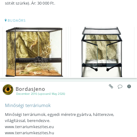
sötét szürke). Ár: 30 000 Ft.
BUDAÖRS
BordasJeno
December 2016 (upované May 2026)
Minőségi terráriumok
Minőségi terráriumok, egyedi méretre gyártva, hátterezve,
világítással, berendezve.
www.terrariumkeszites.eu
www.terrariumkeszites.hu