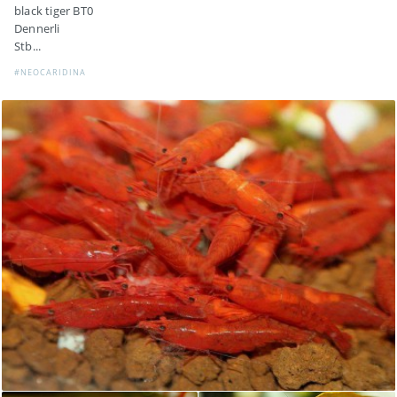
black tiger BT0
Dennerli
Stb...
#NEOCARIDINA