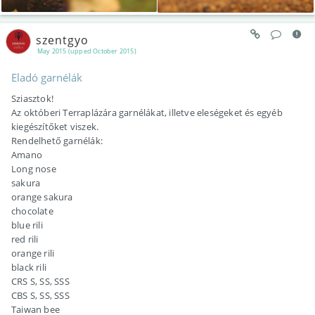
szentgyo
May 2015 (upped October 2015)
Eladó garnélák
Sziasztok!
Az októberi Terraplázára garnélákat, illetve eleségeket és egyéb
kiegészítőket viszek.
Rendelhető garnélák:
Amano
Long nose
sakura
orange sakura
chocolate
blue rili
red rili
orange rili
black rili
CRS S, SS, SSS
CBS S, SS, SSS
Taiwan bee