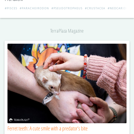
#PISCES
#PARACHEIRODON
#PSEUDOTROPHEUS
#CRUSTACEA
#NEOCARIDINA
TerraPlaza Magazine
Ferret teeth: A cute smile with a predator’s bite