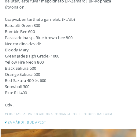
délután, este fuvar megoldható BP-Zamárdi, BP-Kópháza
útvonalon.
Csapvízben tartható garnélák: (Ft/db)
Babaulti Green 800
Bumble Bee 600
Paracaridina sp. Blue brown bee 800
Neocaridina davidi:
Bloody Mary
Green Jade (High Grade) 1000
Yellow Fire Neon 800
Black Sakura 500
Orange Sakura 500
Red Sakura 400 és 600
Snowball 300
Blue Rili 400
Üdv.
#CRUSTACEA
#NEOCARIDINA
#ORANGE
#RED
#HOBBIHALFARM
ZAMÁRDI, BUDAPEST