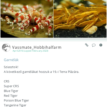
Vassmate_Hobbihalfarm
April 2016 (upped February 2023)
Garnélák
Sziasztok!
A következő garnélákat hozzuk a 19.-i Terra Plázára.
CRS
Super CRS
Blue Tiger
Red Tiger
Poison Blue Tiger
Tangerine Tiger