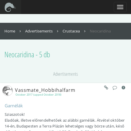
For full functionality of this site it is necessary to enable JavaScript. Here are
the
instructions how to enable JavaScript in your web browser
.
Toggl
naviga
Home
Advertisements
Crustacea
Neocaridina
Neocaridina - 5 db
Advertisements
Vassmate_Hobbihalfarm
October 2017 (upped October 2018)
Garnélák
Sziaszotok!
Eladóak, illetve előrendelhetőek az alábbi garnélák. Átvétel október
14-én, Budapesten a Terra Plázán lehetséges vagy börze után, késő