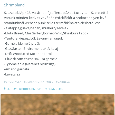
Shrimpland
Sziasztok! Ápr 23. vasárnap újra Terrapláza a Lurdyban! Szeretettel
várunk minden kedves vevőt és érdeklődőt a szokott helyen levő
standunknál.Webshopunk teljes termékkínálata elérhető lesz:
- Catappa,guava,banán, mulberry levelek
-Ebita Breed, GlasGarten,Borneo Wild,Shirakura tápok
-Tantora kiegészítők ásványi anyagok
-Garnéla kiemelő pipák
-GlasGarten Enviroment aktív talaj
-Drift Wood,Red Moor dekorok
-Blue dream és red sakura garnéla
-Tylomelania (Narancs nyúlcsiga)
-Amano garnéla
-Lávacsiga
#CRUSTACEA
#NEOCARIDINA
#RED
#GARNÉLA
LURDY, DEBRECEN, SHRIMPLAND.HU