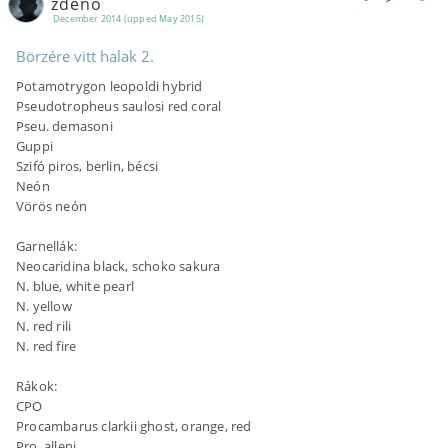
zdeno
December 2014 (upped May 2015)
Börzére vitt halak 2.
Potamotrygon leopoldi hybrid
Pseudotropheus saulosi red coral
Pseu. demasoni
Guppi
Szifó piros, berlin, bécsi
Neón
Vörös neón
Garnellák:
Neocaridina black, schoko sakura
N. blue, white pearl
N. yellow
N. red rili
N. red fire
Rákok:
CPO
Procambarus clarkii ghost, orange, red
Pro. alleni