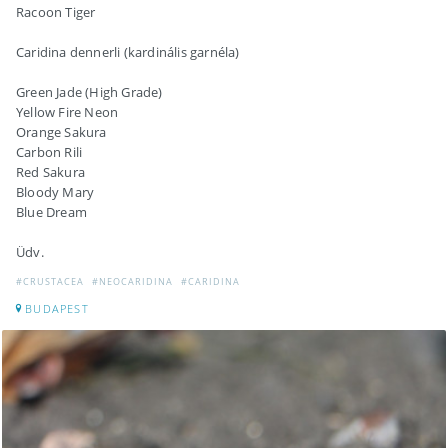
Racoon Tiger
Caridina dennerli (kardinális garnéla)
Green Jade (High Grade)
Yellow Fire Neon
Orange Sakura
Carbon Rili
Red Sakura
Bloody Mary
Blue Dream
Üdv.
#CRUSTACEA
#NEOCARIDINA
#CARIDINA
BUDAPEST