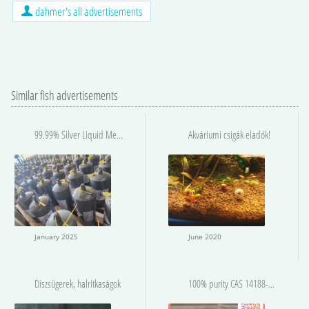
dahmer's all advertisements
Similar fish advertisements
99.99% Silver Liquid Mercury For Sale
Akváriumi csigák eladók!
January 2025
June 2020
Díszsügerek, halritkaságok
100% purity CAS 14188-81-9 Isotonitazene iso