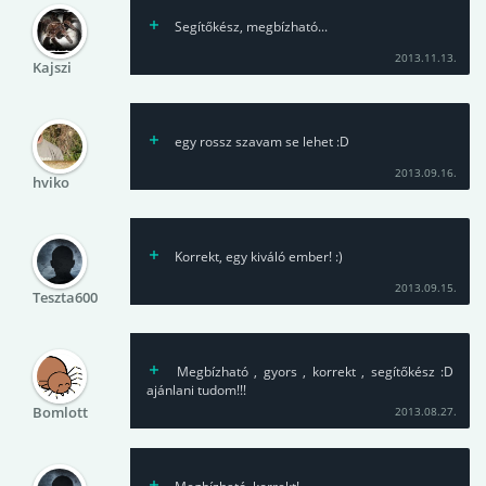
Segítőkész, megbízható...
2013.11.13.
Kajszi
egy rossz szavam se lehet :D
2013.09.16.
hviko
Korrekt, egy kiváló ember! :)
2013.09.15.
Teszta600
Megbízható , gyors , korrekt , segítőkész :D
ajánlani tudom!!!
Bomlott
2013.08.27.