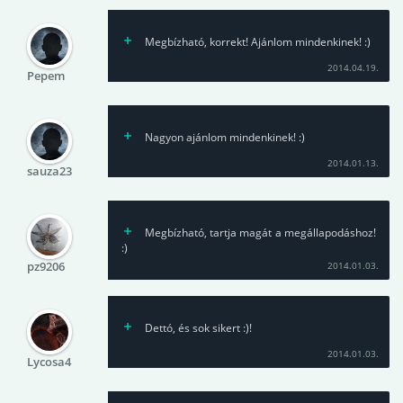
Megbízható, korrekt! Ajánlom mindenkinek! :)
2014.04.19.
Pepem
Nagyon ajánlom mindenkinek! :)
2014.01.13.
sauza23
Megbízható, tartja magát a megállapodáshoz!
:)
pz9206
2014.01.03.
Dettó, és sok sikert :)!
2014.01.03.
Lycosa4