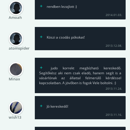
rendben lezajlott :)
2014.01.03.
Amoah
Köszi a csodás pókokat!
2013.12.08.
atomspider
judo korrekt megbízható kereskedő.
Segítőkész aki nem csak eladó, hanem segít is a
vásárlónak az állattal felmerülő kérdéssel
Minax
kapcsolatban. A jövőben is fogok Vele boltolni. :)
2013.11.24.
Jó kereskedő!
2013.11.16.
wish13