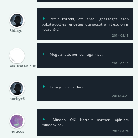
Attila korrekt, jófej srác. Egészséges, szép
pókot adott és rengeteg jótanácsot, amit ezúton is
köszönök!
Ridago
2014.05.15.
Megbízható, pontos, rugalmas.
2014.05.12.
Mauretanicus
Jó megbízható eladó
2014.04.21.
norbyr6
Minden OK! Korrekt partner, ajánlom
mindenkinek
muticus
2014.04.20.