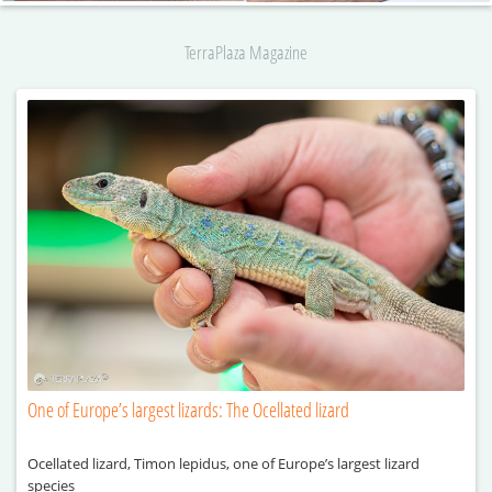
TerraPlaza Magazine
One of Europe’s largest lizards: The Ocellated lizard
Ocellated lizard, Timon lepidus, one of Europe’s largest lizard
species