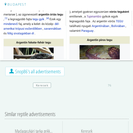
BUDAPEST
Snop86's all advertisements
Keresek
76
Similar reptile advertisements
Madagaszkári tarka gekkót keresek
Keresek