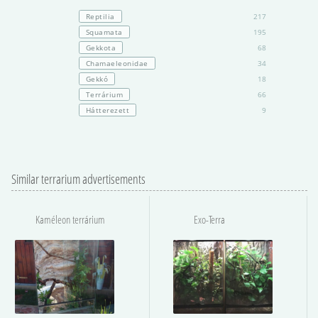
Reptilia
217
Squamata
195
Gekkota
68
Chamaeleonidae
34
Gekkó
18
Terrárium
66
Hátterezett
9
Similar terrarium advertisements
Kaméleon terrárium
Exo-Terra