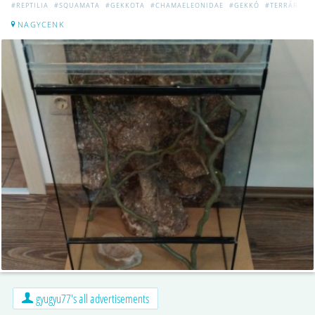
#REPTILIA
#SQUAMATA
#GEKKOTA
#CHAMAELEONIDAE
#GEKKÓ
#TERRÁRIUM
NAGYCENK
gyugyu77's all advertisements