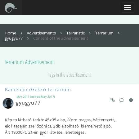
For full functionality of this site it is necessary to enable JavaScript. Here are
the
instructions how to enable JavaScript in your web browser
.
Toggl
naviga
Home
Advertisements
Terraristic
Terrarium
gyugyu77
Content of the advertisement
Terrarium
Advertisement
Tags in the advertisement
Kaméleon/Gekkó terrárium
May 2017 (upped May 2017)
gyugyu77
Képen látható terkó: 45x35 alap, 80cm magas, hátterezett,
elöl+tetején szellőzőrács, 2db eltolható+kiemelhető ajtó.
Ár: 18000Ft. 21-én győri átvétel lehetséges.