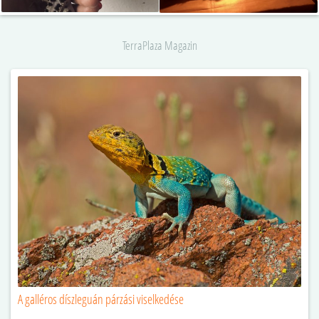
TerraPlaza Magazin
A galléros díszleguán párzási viselkedése