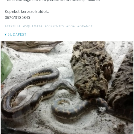
Kepeket keresre kuldok.
0670/3185345
#REPTILIA
#SQUAMATA
#SERPENTES
#BOA
#ORANGE
BUDAPEST