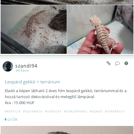
szandi94
2018 June
Leopárd gekkó + terrárium
Eladó a képen látható 2 éves hím leopárd gekkó, terráriummal és a
hozzá tartozó dekorációval és melegítő lámpával.
Ára : 15.000 HUF
#REPTILIA
#SQUAMATA
#GEKKOTA
#EUBLEPHARIS
#GEKKÓ
#TERRÁRIUM
#EL
GYŐR