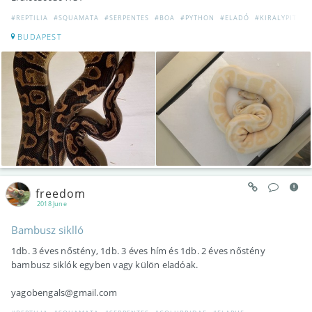
#REPTILIA
#SQUAMATA
#SERPENTES
#BOA
#PYTHON
#ELADÓ
#KIRALYPITON
BUDAPEST
freedom
2018 June
Bambusz siklló
1db. 3 éves nőstény, 1db. 3 éves hím és 1db. 2 éves nőstény
bambusz siklók egyben vagy külön eladóak.
yagobengals@gmail.com