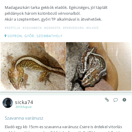
Madagaszkári tarka gekkók eladók. Egészséges, jól táplált
példányok három különböző vérvonalból.
Akár a szeptemberi, győri TP alkalmával is átvehetőek.
#REPTILIA
#SQUAMATA
#GEKKOTA
#PAROEDURA
#ELADÓ
SOPRON, GYŐR, SZOMBATHELY
sicka74
2018 August
Szavanna varánusz
Eladó egy kb 15cm-es szavanna varánusz.Csere is érdekel vitorlás