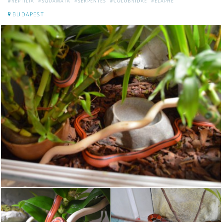
#REPTILIA
#SQUAMATA
#SERPENTES
#COLUBRIDAE
#ELAPHE
BUDAPEST