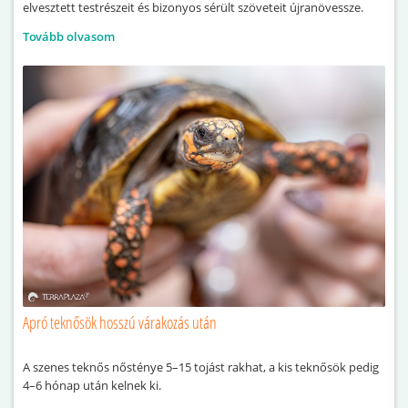
elvesztett testrészeit és bizonyos sérült szöveteit újranövessze.
Tovább olvasom
Apró teknősök hosszú várakozás után
A szenes teknős nősténye 5–15 tojást rakhat, a kis teknősök pedig
4–6 hónap után kelnek ki.