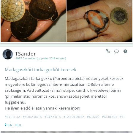
TSandor
2017 December (uppolva 2018 August)
Madagaszkári tarka gekkót keresek
Madagaszkári tarka gekkó (Paroedura picta) nőstényeket keresek
megvételre különleges színben/mintázatban. 2-3db-ra lenne
szükségem. Vad változat (sima), stripe, xanthic kivételével bármi
(pl.:melanistic, háromcsíkos, snow) szóba jöhet mérettől
függetlenül.
Ha ilyen eladó állatai vannak, kérem írjon!
#REPTILIA
#SQUAMATA
#GEKKOTA
#PAROEDURA
#GEKKÓ
#KERESEK
#ELADÓ
BÁRHOL