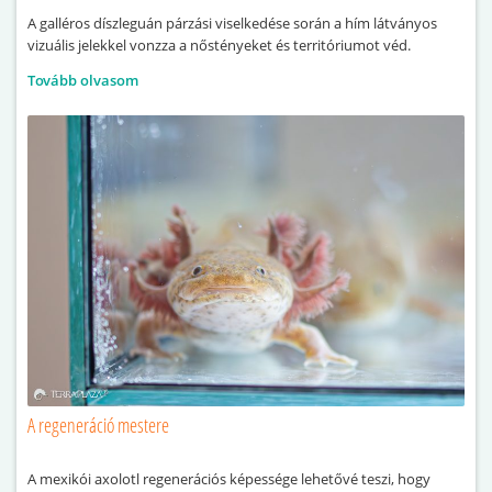
A galléros díszleguán párzási viselkedése során a hím látványos
vizuális jelekkel vonzza a nőstényeket és territóriumot véd.
Tovább olvasom
A regeneráció mestere
A mexikói axolotl regenerációs képessége lehetővé teszi, hogy