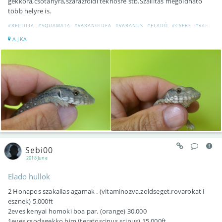
gekkóra,csótányra,szárazföldi teknősre stb.Szállítás megoldható
több helyre is.
#REPTILIA
#SQUAMATA
#VARANOIDEA
#VARANUS
#ELADÓ
#CSERE
#VARÁNU
AJKA
Sebi00
2018 June
Elado hullok
2 Honapos szakallas agamak . (vitaminozva,zoldseget,rovarokat i
esznek) 5.000ft
2eves kenyai homoki boa par. (orange) 30.000
1eves csodagekko him (teratoscinus scinus) 15.000ft