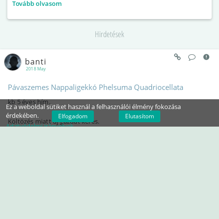
Tovább olvasom
Hirdetések
banti
2018 May
Pávaszemes Nappaligekkó Phelsuma Quadriocellata
kb 5 éves hím.
Ez a weboldal sütiket használ a felhasználói élmény fokozása
érdekében.
Elfogadom
Elutasítom
Költözés miatt új gazdát keres.
Adatvédelmi irányelvek
Ár: 9.000 Ft
#REPTILIA
#SQUAMATA
#GEKKOTA
#PHELSUMA
BUDAPEST, 4 KERÜLET