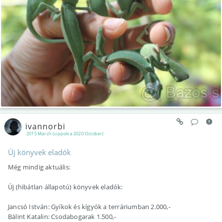
ivannorbi
2015 March (uppolva 2020 October)
Új könyvek eladók
Még mindig aktuális:
Új (hibátlan állapotú) könyvek eladók:
Jancsó István: Gyíkok és kígyók a terráriumban 2.000,-
Bálint Katalin: Csodabogarak 1.500,-