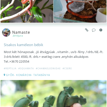
Namaste
2018 June
Sisakos kaméleon bébik
Most két hónaposak , jó étvágyúak , vitamín , uvb -fény ,1drb./6E.-ft.
3 drb.felett 4500,-ft. drb.+ esetleg csere ,enyhén alkuképes
Tel.:+3670 220554
#REPTILIA
#SQUAMATA
#CHAMAELEONIDAE
#CSERE
GYŐR- KOMÁROM- TATABÁNYA