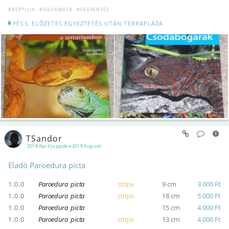
#REPTILIA
#SQUAMATA
#SERPENTES
PÉCS, ELŐZETES EGYEZTETÉS UTÁN TERRAPLÁZA
TSandor
2018 April (uppolva 2018 August)
Eladó Paroedura picta
1.0.0
Paroedura picta
stripe
9 cm
3 000 Ft
1.0.0
Paroedura picta
stripe
18 cm
5 000 Ft
1.0.0
Paroedura picta
15 cm
4 000 Ft
1.0.0
Paroedura picta
stripe
13 cm
4 000 Ft