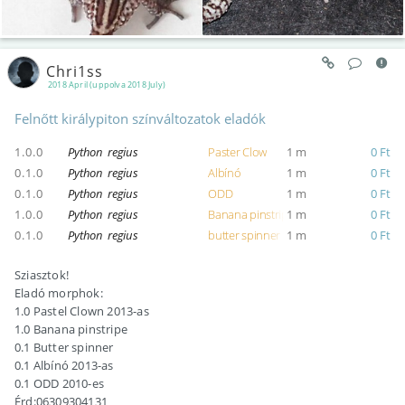
Chri1ss
2018 April (uppolva 2018 July)
Felnőtt királypiton színváltozatok eladók
1.0.0
Python regius
Paster Clow
1 m
0 Ft
0.1.0
Python regius
Albínó
1 m
0 Ft
0.1.0
Python regius
ODD
1 m
0 Ft
1.0.0
Python regius
Banana pinstripe
1 m
0 Ft
0.1.0
Python regius
butter spinner
1 m
0 Ft
Sziasztok!
Eladó morphok:
1.0 Pastel Clown 2013-as
1.0 Banana pinstripe
0.1 Butter spinner
0.1 Albínó 2013-as
0.1 ODD 2010-es
Érd:06309304131