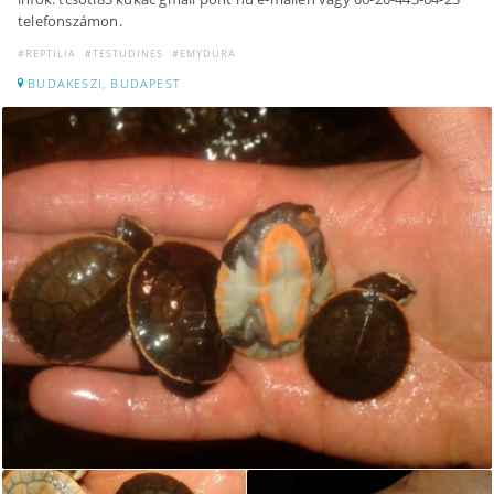
telefonszámon.
#REPTILIA
#TESTUDINES
#EMYDURA
BUDAKESZI, BUDAPEST