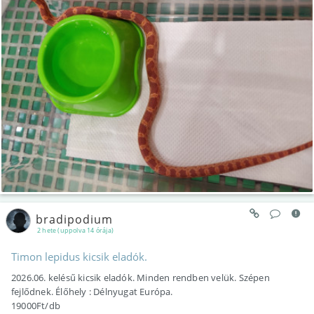
bradipodium
2 hete (uppolva 14 órája)
Timon lepidus kicsik eladók.
2026.06. kelésű kicsik eladók. Minden rendben velük. Szépen
fejlődnek. Élőhely : Délnyugat Európa.
19000Ft/db