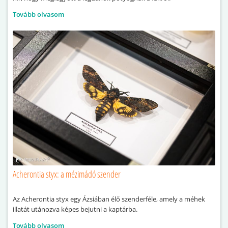
Tovább olvasom
Acherontia styx: a mézimádó szender
Az Acherontia styx egy Ázsiában élő szenderféle, amely a méhek
illatát utánozva képes bejutni a kaptárba.
Tovább olvasom