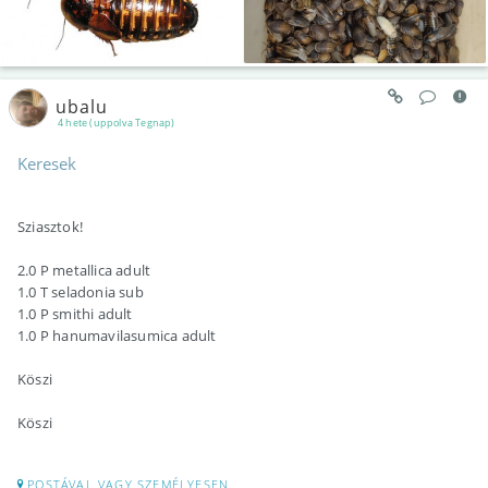
ubalu
4 hete (uppolva Tegnap)
Keresek
Sziasztok!
2.0 P metallica adult
1.0 T seladonia sub
1.0 P smithi adult
1.0 P hanumavilasumica adult
Köszi
Köszi
POSTÁVAL VAGY SZEMÉLYESEN