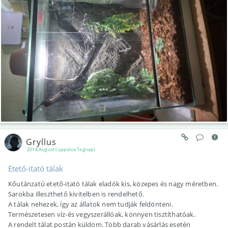
Gryllus
2014 August (uppolva Tegnap)
Etető-itató tálak
Kőutánzatú etető-itató tálak eladók kis, közepes és nagy méretben.
Sarokba illeszthető kivitelben is rendelhető.
A tálak nehezek, így az állatok nem tudják feldönteni.
Természetesen víz-és vegyszerállóak, könnyen tisztíthatóak.
A rendelt tálat postán küldöm. Több darab vásárlás esetén