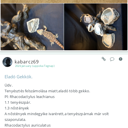
kabarcz69
2026 January (uppolva Tegnap)
Eladó Gekkók.
Üdv.
Tenyésztés felszámolása miatt,eladó több gekko.
Pl: Rhacodactylus leachianus
1.1 tenyészpár.
1.3 nőstények
A nőstények mindegyike ivarérett,a tenyészpárnak már volt
szaporulata.
Rhacodactylus auriculatus