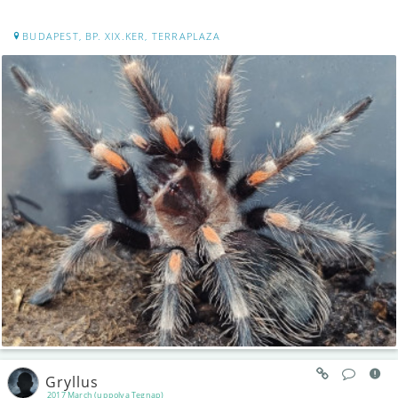
BUDAPEST, BP. XIX.KER, TERRAPLAZA
Gryllus
2017 March (uppolva Tegnap)