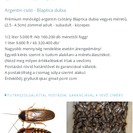
Argentin csóti - Blaptica dubia
Prémium minőségű argentin csótány Blaptica dubia vegyes méretű,
(2,5 - 4.5cm) zömmel adult - subadult - közepes
1/2 liter 5.000 ft /kb 160-200 db mérettől függ/
1 liter 9.600 ft / kb 320-400 db/
Nagyobb mennyiség rendelése esetén árengedmény!
Egyedi kérés szerint is tudom alakítani a méretválasztékot.
(Nézd meg milyen értékeléseket írtak a vevőim)
Postázást rövid határidővel és garanciával vállalok.
A postaköltség a csomag súlya szerint alakul.
Érdeklődj: gryllus8 qkac gmail pont com
FUTÁRSZOLGÁLATTAL POSTÁZVA, GARANCIÁVAL A VEVŐ CÍMÉRE