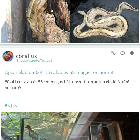
corallus
3 napja (uppolva Tegnap)
Ajkán eladó 50x41cm alap és 55 magas terrárium!
50x41 cm alap és 55 cm magas,hátterezett terrárium eladó Ajkán!
10.000 ft.
AJKA