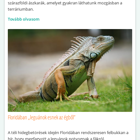
szárazföldi ászkarák, amelyet gyakran láthatunk mozgásban a
terráriumban.
Tovább olvasom
Floridában „leguánok esnek az égből”
A téli hidegbetörések idején Floridában rendszeresen felbukkan a
hír, hogy megfagyott a leguánok potyognak a fákról.