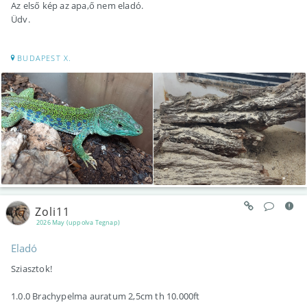
Az első kép az apa,ő nem eladó.
Üdv.
BUDAPEST X.
Zoli11
2026 May (uppolva Tegnap)
Eladó
Sziasztok!
1.0.0 Brachypelma auratum 2,5cm th 10.000ft