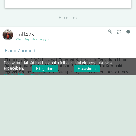
Hirdetések
bull425
2 hete (uppolva 3 napja)
Eladó Zoomed
Eladó egy 2x12 órát használt Zoomed Naturalistic Terrarium Hood
Ez a weboldal sütiket használ a felhasználói élmény fokozása
30 cm lámpatest, ZooMed Reptisun 5.0 UVB 13 W Mini Kompakt
érdekében.
Elfogadom
Elutasítom
égővel. Személyes átvétellel Budapest egész területén, posta nincs
Adatvédelmi irányelvek
BUDAPEST