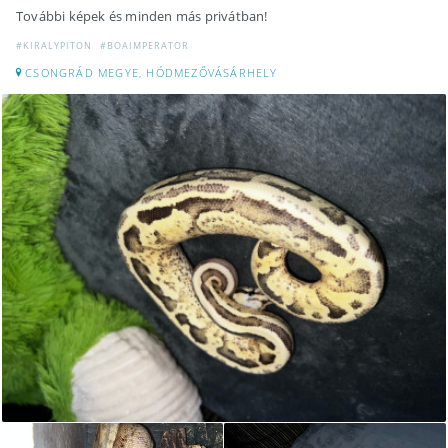
További képek és minden más privátban!
#KIRALYPITON
#BOAIMPERATOR
CSONGRÁD MEGYE, HÓDMEZŐVÁSÁRHELY