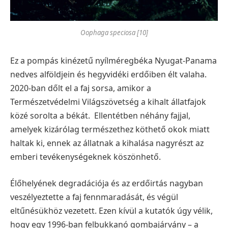
Oophaga speciosa [10]
Ez a pompás kinézetű nyílméregbéka Nyugat-Panama
nedves alföldjein és hegyvidéki erdőiben élt valaha.
2020-ban dőlt el a faj sorsa, amikor a
Természetvédelmi Világszövetség a kihalt állatfajok
közé sorolta a békát. Ellentétben néhány fajjal,
amelyek kizárólag természethez köthető okok miatt
haltak ki, ennek az állatnak a kihalása nagyrészt az
emberi tevékenységeknek köszönhető.
Élőhelyének degradációja és az erdőirtás nagyban
veszélyeztette a faj fennmaradását, és végül
eltűnésükhöz vezetett. Ezen kívül a kutatók úgy vélik,
hogy egy 1996-ban felbukkanó gombajárvány – a