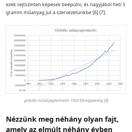
ezek sejtszinten képesek beépülni, és nagyjából heti 5
gramm műanyag jut a szervezetünkbe [6] [7].
globális műanyagtermelés 1950-től napjainkig [8]
Nézzünk meg néhány olyan fajt,
amely az elmúlt néhány évben