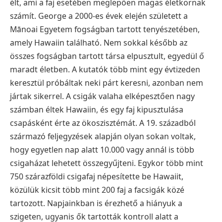
élt, ami a faj esetében meglepően magas életkornak
számít. George a 2000-es évek elején született a
Mānoai Egyetem fogságban tartott tenyészetében,
amely Hawaiin található. Nem sokkal később az
összes fogságban tartott társa elpusztult, egyedül ő
maradt életben. A kutatók több mint egy évtizeden
keresztül próbáltak neki párt keresni, azonban nem
jártak sikerrel. A csigák valaha elképesztően nagy
számban éltek Hawaiin, és egy faj kipusztulása
csapásként érte az ökoszisztémát. A 19. századból
származó feljegyzések alapján olyan sokan voltak,
hogy egyetlen nap alatt 10.000 vagy annál is több
csigaházat lehetett összegyűjteni. Egykor több mint
750 szárazföldi csigafaj népesítette be Hawaiit,
közülük kicsit több mint 200 faj a facsigák közé
tartozott. Napjainkban is érezhető a hiányuk a
szigeten, ugyanis ők tartották kontroll alatt a