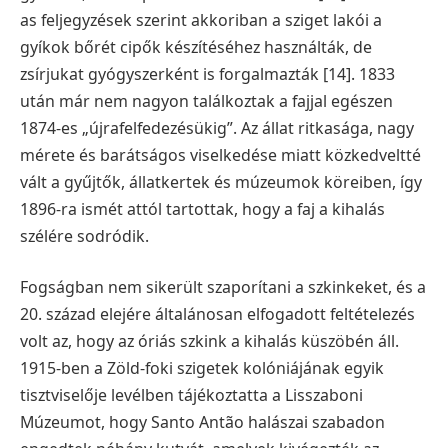
as feljegyzések szerint akkoriban a sziget lakói a
gyíkok bőrét cipők készítéséhez használták, de
zsírjukat gyógyszerként is forgalmazták [14]. 1833
után már nem nagyon találkoztak a fajjal egészen
1874-es „újrafelfedezésükig”. Az állat ritkasága, nagy
mérete és barátságos viselkedése miatt közkedveltté
vált a gyűjtők, állatkertek és múzeumok köreiben, így
1896-ra ismét attól tartottak, hogy a faj a kihalás
szélére sodródik.
Fogságban nem sikerült szaporítani a szkinkeket, és a
20. század elejére általánosan elfogadott feltételezés
volt az, hogy az óriás szkink a kihalás küszöbén áll.
1915-ben a Zöld-foki szigetek kolóniájának egyik
tisztviselője levélben tájékoztatta a Lisszaboni
Múzeumot, hogy Santo Antão halászai szabadon