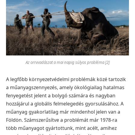
Az orrvvadászat a mai napig súlyos probléma [2]
A legfőbb környezetvédelmi problémák közé tartozik
a műanyagszennyezés, amely ökológiailag hatalmas
fenyegetést jelent a bolygó számára és nagyban
hozzájárul a globális felmelegedés gyorsulásához. A
műanyag gyakorlatilag már mindenhol jelen van a
Földön. Számszerűsítve a problémát már 1978-ra
több műanyagot gyártottunk, mint acélt, amihez