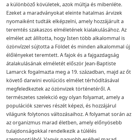
a különböző kövületek, azok múltja és mibenléte.
Ezeket a maradványokat eleinte hatalmas árvizek
nyomaiként tudták elképzelni, amely hozzájárult a
teremtés szakaszos elméletének kialakulásához. Az
elmélet azt állította, hogy Isten több alkalommal is
özönvízzel sújtotta a Földet és minden alkalommal új
élőlényeket teremtett. A fajok és a fajgazdagság
átalakulásának elméletét először Jean-Baptiste
Lamarck fogalmazta meg a 19. században, majd az őt
követő darwini evolúciós elmélet térhódításával
megfeledkeztek az özönvizek történetéről. A
természetes szelekció egy olyan folyamat, amely a
populációk szerves részét képezi, és hozzájárul
világunk folytonos változásaihoz. A folyamat során az
az organizmus marad életben, amely előnyösebb
tulajdonságokkal rendelkezik a túlélés
szempontjából. Vagyis nagyobb eséllyel marad