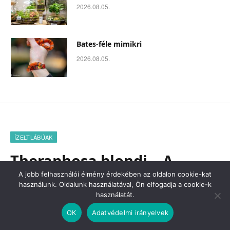
2026.08.05.
Bates-féle mimikri
2026.08.05.
ÍZELTLÁBÚAK
Theraphosa blondi – A
madárpókok óriása
A jobb felhasználói élmény érdekében az oldalon cookie-kat
használunk. Oldalunk használatával, Ön elfogadja a cookie-k
használatát.
OK
Adatvédelmi irányelvek
By
Havas Máté
2023.10.24.
Updated:
2023.11.23.