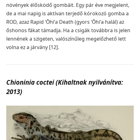
növények élősködő gombáit. Egy pár éve megjelent,
de a mai napig is aktívan terjedő kórokozó gomba a
ROD, azaz Rapid ʻŌhiʻa Death (gyors ʻŌhiʻa halál) az
őshonos fákat támadja. Ha a csigák továbbra is jelen
lennének a szigeten, valószínűleg megelőzhető lett
volna ez a járvány [12].
Chioninia coctei (Kihaltnak nyilvánítva:
2013)