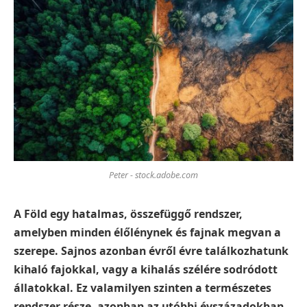
Peter - stock.adobe.com
A Föld egy hatalmas, összefüggő rendszer,
amelyben minden élőlénynek és fajnak megvan a
szerepe. Sajnos azonban évről évre találkozhatunk
kihaló fajokkal, vagy a kihalás szélére sodródott
állatokkal. Ez valamilyen szinten a természetes
rendszer része, azonban az utóbbi évszázadokban-