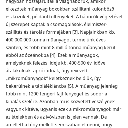
nagyban hozzájárultak a világháborúk, amikor
elkezdtek műanyag boxokban szállítani különböző
eszközöket, például töltényeket. A háborúk végeztével
új szerepet kaptak a csomagolások, élelmiszer-
szállítás és tárolás formájában [3]. Napjainkban kb.
400.000.000 tonna műanyagot termelünk éves
szinten, és több mint 8 millió tonna műanyag kerül
ebből az óceánokba [4]. Ezek a műanyagok,
amelyeknek felezési ideje kb. 400-500 év, idővel
átalakulnak: aprózódnak, úgynevezett
„mikroműanyagok” keletkeznek belőlük, így
bekerülnek a táplálékláncba [5]. A műanyag jelenleg
több mint 1200 tengeri fajt fenyeget és sodor a
kihalás szélére. Azonban mi is közvetett veszélynek
vagyunk kitéve, ugyanis ezek a mikroműanyagok már
az ételekben és az ivóvízben is jelen vannak. De
amellett a tény mellett sem szabad elmenni, hogy