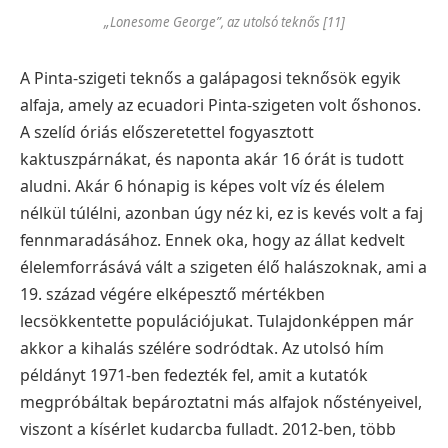
„Lonesome George”, az utolsó teknős [11]
A Pinta-szigeti teknős a galápagosi teknősök egyik
alfaja, amely az ecuadori Pinta-szigeten volt őshonos.
A szelíd óriás előszeretettel fogyasztott
kaktuszpárnákat, és naponta akár 16 órát is tudott
aludni. Akár 6 hónapig is képes volt víz és élelem
nélkül túlélni, azonban úgy néz ki, ez is kevés volt a faj
fennmaradásához. Ennek oka, hogy az állat kedvelt
élelemforrásává vált a szigeten élő halászoknak, ami a
19. század végére elképesztő mértékben
lecsökkentette populációjukat. Tulajdonképpen már
akkor a kihalás szélére sodródtak. Az utolsó hím
példányt 1971-ben fedezték fel, amit a kutatók
megpróbáltak bepároztatni más alfajok nőstényeivel,
viszont a kísérlet kudarcba fulladt. 2012-ben, több