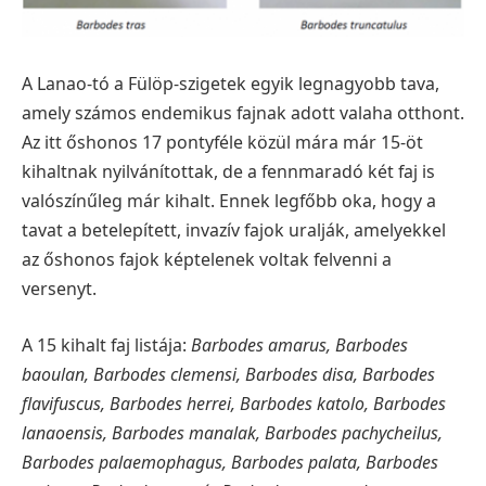
A Lanao-tó a Fülöp-szigetek egyik legnagyobb tava,
amely számos endemikus fajnak adott valaha otthont.
Az itt őshonos 17 pontyféle közül mára már 15-öt
kihaltnak nyilvánítottak, de a fennmaradó két faj is
valószínűleg már kihalt. Ennek legfőbb oka, hogy a
tavat a betelepített, invazív fajok uralják, amelyekkel
az őshonos fajok képtelenek voltak felvenni a
versenyt.
A 15 kihalt faj listája:
Barbodes amarus, Barbodes
baoulan, Barbodes clemensi, Barbodes disa, Barbodes
flavifuscus, Barbodes herrei, Barbodes katolo, Barbodes
lanaoensis, Barbodes manalak, Barbodes pachycheilus,
Barbodes palaemophagus, Barbodes palata, Barbodes