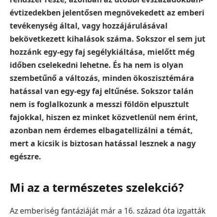
évtizedekben jelentősen megnövekedett az emberi
tevékenység által, vagy hozzájárulásával
bekövetkezett kihalások száma. Sokszor el sem jut
hozzánk egy-egy faj segélykiáltása, mielőtt még
időben cselekedni lehetne. És ha nem is olyan
szembetűnő a változás, minden ökoszisztémára
hatással van egy-egy faj eltűnése. Sokszor talán
nem is foglalkozunk a messzi földön elpusztult
fajokkal, hiszen ez minket közvetlenül nem érint,
azonban nem érdemes elbagatellizálni a témát,
mert a kicsik is biztosan hatással lesznek a nagy
egészre.
Mi az a természetes szelekció?
Az emberiség fantáziáját már a 16. század óta izgatták