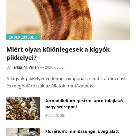
ÉRDEKESSÉGEK
Miért olyan különlegesek a kígyók
pikkelyei?
By
Farkas M. Vivien
2026.08.05.
A kígyók pikkelyei védelmet nyújtanak, segítik a mozgást,
és meghatározzák az állatok mintázatát is.
Armadillidium gestroi: apró talajlakó
nagy szereppel
2026.08.05.
Florárium: minidzsungel üveg alatt