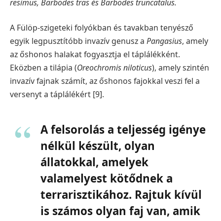
resimus, Barbodes tras és Barbodes truncatalus.
A Fülöp-szigeteki folyókban és tavakban tenyésző
egyik legpusztítóbb invazív genusz a
Pangasius
, amely
az őshonos halakat fogyasztja el táplálékként.
Eközben a tilápia (
Oreochromis niloticus
), amely szintén
invazív fajnak számít, az őshonos fajokkal veszi fel a
versenyt a táplálékért [9].
A felsorolás a teljesség igénye
nélkül készült, olyan
állatokkal, amelyek
valamelyest kötődnek a
terrarisztikához. Rajtuk kívül
is számos olyan faj van, amik