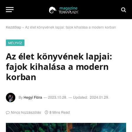
Kezdőlap
»
Az élet könyvének lapjai: fajok kihalása a modern korban
MÉLYVÍZ
Az élet könyvének lapjai:
fajok kihalása a modern
korban
By
Hegyi Flóra
2023.10.28.
Updated:
2024.01.29.
Nincs hozzászólás
8 Mins Read