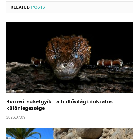
RELATED
POSTS
Borneói süketgyík – a hüllővilág titokzatos
különlegessége
2026.07.09.