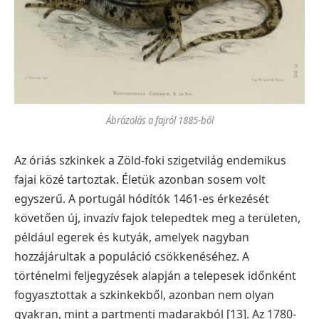
Ábrázolás a fajról 1885-ből
Az óriás szkinkek a Zöld-foki szigetvilág endemikus
fajai közé tartoztak. Életük azonban sosem volt
egyszerű. A portugál hódítók 1461-es érkezését
követően új, invazív fajok telepedtek meg a területen,
például egerek és kutyák, amelyek nagyban
hozzájárultak a populáció csökkenéséhez. A
történelmi feljegyzések alapján a telepesek időnként
fogyasztottak a szkinkekből, azonban nem olyan
gyakran, mint a partmenti madarakból [13]. Az 1780-