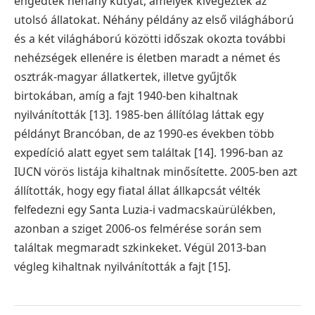
engedtek néhány kutyát, amelyek kivégezték az
utolsó állatokat. Néhány példány az első világháború
és a két világháború közötti időszak okozta további
nehézségek ellenére is életben maradt a német és
osztrák-magyar állatkertek, illetve gyűjtők
birtokában, amíg a fajt 1940-ben kihaltnak
nyilvánították [13]. 1985-ben állítólag láttak egy
példányt Brancóban, de az 1990-es években több
expedíció alatt egyet sem találtak [14]. 1996-ban az
IUCN vörös listája kihaltnak minősítette. 2005-ben azt
állították, hogy egy fiatal állat állkapcsát vélték
felfedezni egy Santa Luzia-i vadmacskaürülékben,
azonban a sziget 2006-os felmérése során sem
találtak megmaradt szkinkeket. Végül 2013-ban
végleg kihaltnak nyilvánították a fajt [15].