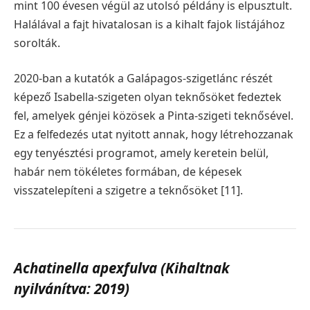
mint 100 évesen végül az utolsó példány is elpusztult.
Halálával a fajt hivatalosan is a kihalt fajok listájához
sorolták.
2020-ban a kutatók a Galápagos-szigetlánc részét
képező Isabella-szigeten olyan teknősöket fedeztek
fel, amelyek génjei közösek a Pinta-szigeti teknősével.
Ez a felfedezés utat nyitott annak, hogy létrehozzanak
egy tenyésztési programot, amely keretein belül,
habár nem tökéletes formában, de képesek
visszatelepíteni a szigetre a teknősöket [11].
Achatinella apexfulva (Kihaltnak
nyilvánítva: 2019)