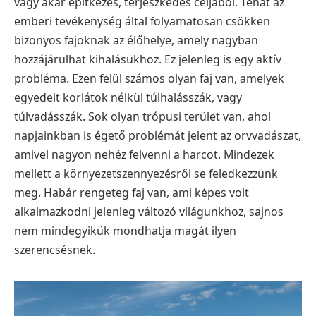
vagy akár építkezés, terjeszkedés céljából. Tehát az
emberi tevékenység által folyamatosan csökken
bizonyos fajoknak az élőhelye, amely nagyban
hozzájárulhat kihalásukhoz. Ez jelenleg is egy aktív
probléma. Ezen felül számos olyan faj van, amelyek
egyedeit korlátok nélkül túlhalásszák, vagy
túlvadásszák. Sok olyan trópusi terület van, ahol
napjainkban is égető problémát jelent az orvvadászat,
amivel nagyon nehéz felvenni a harcot. Mindezek
mellett a környezetszennyezésről se feledkezzünk
meg. Habár rengeteg faj van, ami képes volt
alkalmazkodni jelenleg változó világunkhoz, sajnos
nem mindegyikük mondhatja magát ilyen
szerencsésnek.