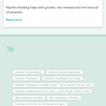
Reptile shedding helps with growth, skin renewal and the removal
of parasites.
Read more
Tags
Acheter du nembutal
Acheter du pentobarbital
Acheter nembutal
Acheter nembutal en europe
Acheter nembutal en ligne e-mail : mz7cic3g (@ ) duck(. com)
Acheter nembutal suisse e-mail : mz7cic3g (@ ) duck(. com)
Buy nembutal canada
Buy nembutal in france
Comment acheter du nembutal en ligne