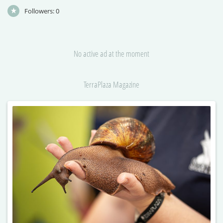
Followers:
0
No active ad at the moment
TerraPlaza Magazine