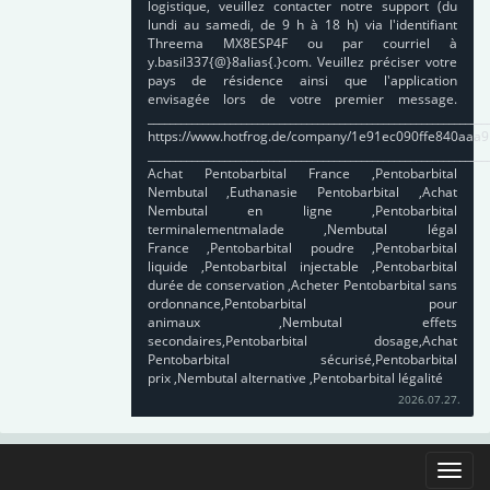
logistique, veuillez contacter notre support (du
lundi au samedi, de 9 h à 18 h) via l'identifiant
Threema MX8ESP4F ou par courriel à
y.basil337{@}8alias{.}com. Veuillez préciser votre
pays de résidence ainsi que l'application
envisagée lors de votre premier message.
______________________________________________________________
https://www.hotfrog.de/company/1e91ec090ffe840aaa
______________________________________________________________
Achat Pentobarbital France ,Pentobarbital
Nembutal ,Euthanasie Pentobarbital ,Achat
Nembutal en ligne ,Pentobarbital
terminalementmalade ,Nembutal légal
France ,Pentobarbital poudre ,Pentobarbital
liquide ,Pentobarbital injectable ,Pentobarbital
durée de conservation ,Acheter Pentobarbital sans
ordonnance,Pentobarbital pour
animaux ,Nembutal effets
secondaires,Pentobarbital dosage,Achat
Pentobarbital sécurisé,Pentobarbital
prix ,Nembutal alternative ,Pentobarbital légalité
2026.07.27.
Toggle
naviga