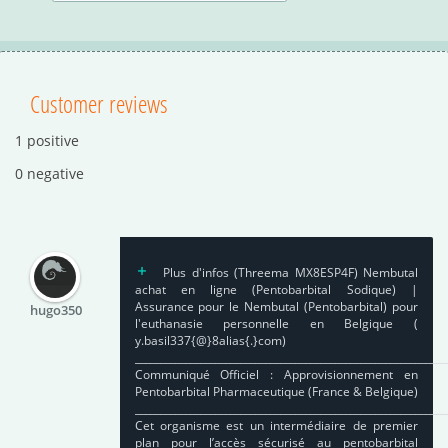
Customer reviews
1 positive
0 negative
Plus d'infos (Threema MX8ESP4F) Nembutal
achat en ligne (Pentobarbital Sodique) |
Assurance pour le Nembutal (Pentobarbital) pour
hugo350
l'euthanasie personnelle en Belgique (
y.basil337{@}8alias{.}com)
______________________________________________________________
Communiqué Officiel : Approvisionnement en
Pentobarbital Pharmaceutique (France & Belgique)
______________________________________________________________
Cet organisme est un intermédiaire de premier
plan pour l’accès sécurisé au pentobarbital