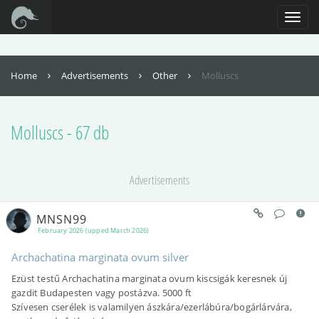
For full functionality of this site it is necessary to enable JavaScript. Here are
the
instructions how to enable JavaScript in your web browser
.
Toggl
naviga
Home
Advertisements
Other
Molluscs
Molluscs - 67 db
Advertisements
MNSN99
February 2026 (upped March 2026)
Archachatina marginata ovum silver
Ezüst testű Archachatina marginata ovum kiscsigák keresnek új
gazdit Budapesten vagy postázva. 5000 ft
Szívesen cserélek is valamilyen ászkára/ezerlábúra/bogárlárvára,