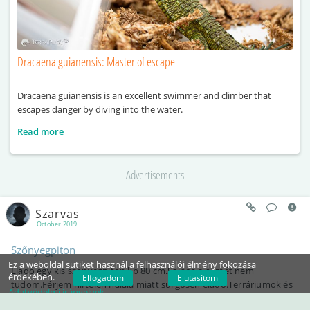
Dracaena guianensis: Master of escape
Dracaena guianensis is an excellent swimmer and climber that
escapes danger by diving into the water.
Read more
Advertisements
Szarvas
October 2019
Szőnyegpiton
Ez a weboldal sütiket használ a felhasználói élmény fokozása
Eladó egy kis szőnyegpiton kb 80 cm.Sajnos a nemét nem
érdekében.
Elfogadom
Elutasítom
tudom.Férjem hirtelen halála miatt sürgősen eladó.Terráriumok és
Adatvédelmi irányelvek
egyéb kiegészítők szintén eladók.A kigyó ára 25.oooft.