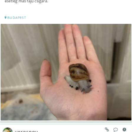
esetleg más fajú csigára.
BUDAPEST