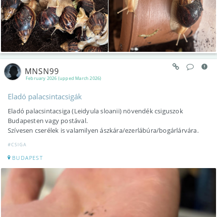
MNSN99
February 2026 (upped March 2026)
Eladó palacsintacsigák
Eladó palacsintacsiga (Leidyula sloanii) növendék csiguszok
Budapesten vagy postával.
Szívesen cserélek is valamilyen ászkára/ezerlábúra/bogárlárvára.
#CSIGA
BUDAPEST