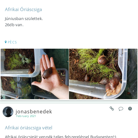
Afrikai Óriáscsiga
Júniusban születtek.
26db van.
PÈCS
jonasbenedek
February 2021
Afrikai óriáscsiga vétel
Afrikai óriáscsigát vennék teljes felszereléssel Budapesten!:)