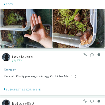
PÈCS
Lexafekete
July 2023
Keresek!
Keresek Phidippus regius és egy Orchidea Manót :)
BUDAPEST ÉS KÖRNYÉKE
Bettusy980