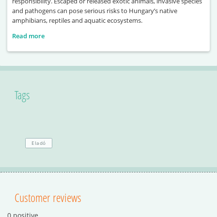
responsibility. Escaped or released exotic animals, invasive species
and pathogens can pose serious risks to Hungary’s native
amphibians, reptiles and aquatic ecosystems.
Read more
Tags
Eladó
Customer reviews
0 positive