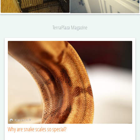
TerraPlaza Magazine
Why are snake scales so special?