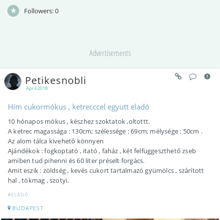
Followers:
0
Advertisements
Petikesnobli
April 2018
Hím cukormókus , ketrecccel együtt eladó
10 hónapos mókus , készhez szoktatok ,oltottt.
A ketrec magassága : 130cm; szélessége : 69cm; mélysége : 50cm .
Az alom tálca kivehető könnyen
Ajándékok : fogkoptató , itató , faház , két felfüggeszthető zseb
amiben tud pihenni és 60 liter préselt forgács.
Amit eszik : zöldség , kevés cukort tartalmazó gyümölcs , szárított
hal , tökmag , szotyi.
#ELADÓ
BUDAPEST