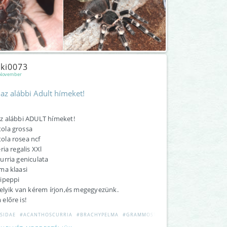
ki0073
 November
az alábbi Adult hímeket!
z alábbi ADULT hímeket!
ola grossa
la rosea ncf
ria regalis XXl
urria geniculata
ma klaasi
ipeppi
elyik van kérem írjon,és megegyezünk.
előre is!
SIDAE
#ACANTHOSCURRIA
#BRACHYPELMA
#GRAMMOSTOLA
#NHANDU
#POECIL