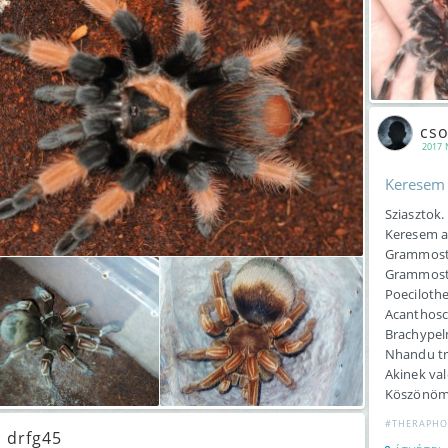
cso
2017
Keresem 
Sziasztok.
Keresem a
Grammost
Grammosto
Poecilothe
Acanthosc
Brachypel
Nhandu tr
Akinek val
Köszönöm 
#THERAPHO
drfg45