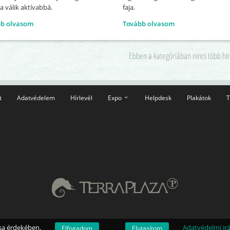
a válik aktívabbá.
faja.
bb olvasom
Tovább olvasom
Ebben a kategóriában nincs több hi
t
Adatvédelem
Hírlevél
Expo
Helpdesk
Plakátok
T
ása érdekében.
Adatvédelmi ir
Elfogadom
Elutasítom