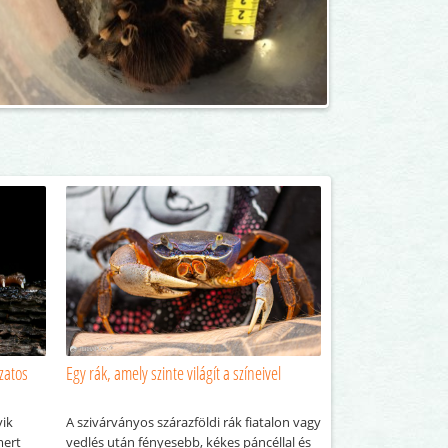
kzatos
Egy rák, amely szinte világít a színeivel
yik
A szivárványos szárazföldi rák fiatalon vagy
mert
vedlés után fényesebb, kékes páncéllal és