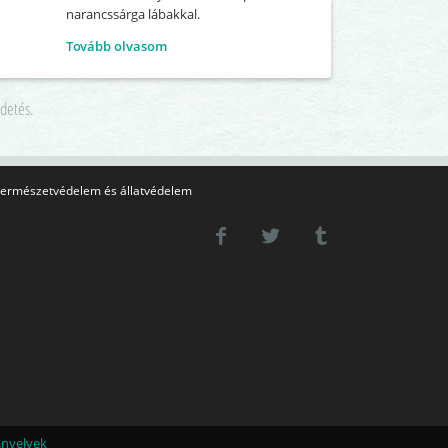
narancssárga lábakkal.
Tovább olvasom
rdetés.
ermészetvédelem és állatvédelem
ányelvek