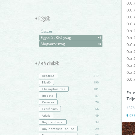
0.0.
0.0.
0.0.
+ Régiók
0.0.
0.x.
Összes
Egyesült Királyság
0.x.
+1
Magyarország
+5
0.0.
0.x.
0.x.
+ Aktív cimkék
0.x.
0.x.
Reptilia
217
0.0.
Eladó
190
Theraphosidae
181
Érde
Insecta
87
Telj
Keresek
76
#ACA
Terrárium
66
Adult
49
SZ
Buy nembutal
34
Buy nembutal online
29