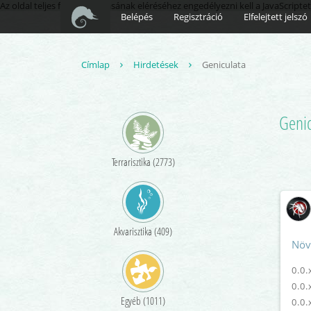
Az oldal teljes funkcionalitásának eléréséhez engedélyezni kell a JavaScriptet
Belépés
Regisztráció
Elfelejtett jelszó
Címlap
Hirdetések
Geniculata
Genic
Terrarisztika (2773)
Akvarisztika (409)
Növ
0.0.
0.0.
Egyéb (1011)
0.0.