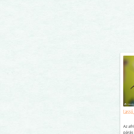
Lassú
Az afr
párás 