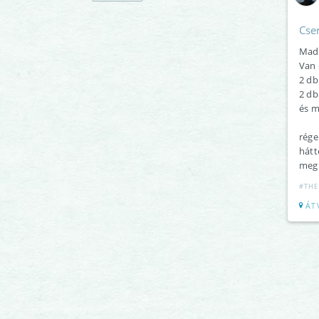
Cse
Madá
Van 
2 db
2 db
és m
rége
hátt
megh
#THE
ÁT