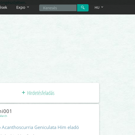
 böngészőjében
.
ések
Expo
HU
Hirdetésfeladás
ni001
March
 Acanthoscurria Geniculata Hím eladó