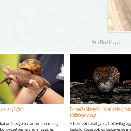
TerraPlaza Magazin
, de lenyűgöző
Borneói süketgyík – a hüllővilág tito
különlegessége
ikai óriáscsiga terráriumban meleg,
A borneói süketgyík a hüllővilág eg
környezetben érzi jól magát, és
legkülönlegesebb és legkevésbé is