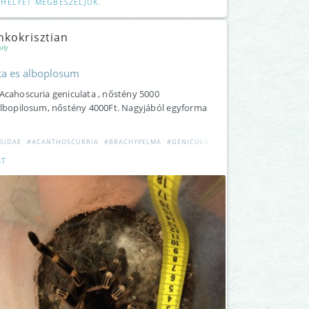
 HELYÉT MEGBESZÉLJÜK.
nkokrisztian
uly
ta es alboplosum
Acahoscuria geniculata , nőstény 5000
 albopilosum, nőstény 4000Ft. Nagyjából egyforma
SIDAE
#ACANTHOSCURRIA
#BRACHYPELMA
#GENICULATA
ST
ILUS
#GENICULATA