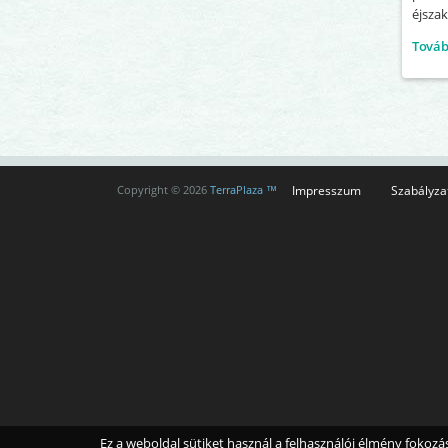
éjszak
Tová
Impresszum
Szabályza
Copyright © 2026
TerraPlaza ™
Ez a weboldal sütiket használ a felhasználói élmény fokoz