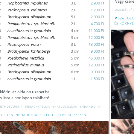
Vagy cser
x
Haplocosmia nepalensis
3 L
2 900 Ft
x
Psalmopoeus reduncus
2 L
1 200 Ft
#MADÁRPÓ
x
Brachypelma albopilosum
5 L
2 000 Ft
SZABOLC
x
Pamphobeteus sp. Machalla
2 L
4 700 Ft
ÉS KÖRNYÉ
0
Acanthoscurria geniculata
4 cm
11 000 Ft
0
Pamphobeteus sp. Machalla
3 cm
12 000 Ft
x
Psalmopoeus victori
3 L
13 000 Ft
0
Brachypelma kahlenbergi
3 cm
9 000 Ft
0
Poecilotheria metallica
5 cm
45 000 Ft
0
Pterinochilus murinus
5 cm
12 000 Ft
0
Brachypelma albopilosum
6 cm
9 000 Ft
x
Acanthoscurria geniculata
1 L
1 500 Ft
klődni az oldalon üzenetbe.
es lista a honlapon található.
NTHOSCURRIA
#BRACHYPELMA
#HAPLOCOSMIA
#NHANDU
#PAMPHOBETEUS
#MA
EGEDEN, NÉHA BUDAPESTEN ILLETVE BÖRZÉKEN