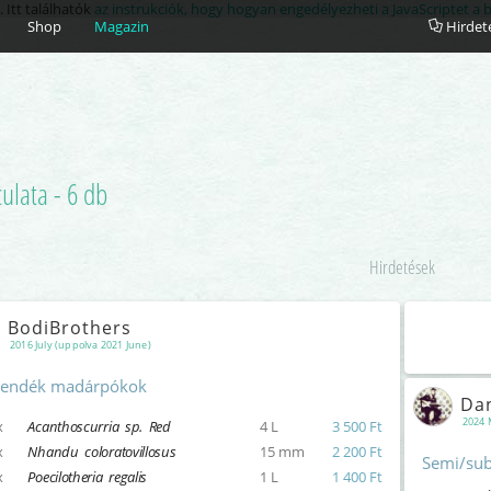
. Itt találhatók
az instrukciók, hogy hogyan engedélyezheti a JavaScriptet a
Shop
Magazin
Hirdet
ulata - 6 db
Hirdetések
BodiBrothers
2016 July (uppolva 2021 June)
endék madárpókok
Da
2024 
x
Acanthoscurria sp. Red
4 L
3 500 Ft
x
Nhandu coloratovillosus
15 mm
2 200 Ft
Semi/sub
x
Poecilotheria regalis
1 L
1 400 Ft