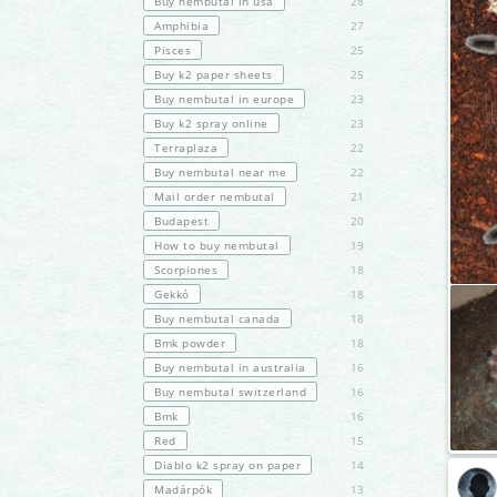
Buy nembutal in usa
28
Amphibia
27
Pisces
25
Buy k2 paper sheets
25
Buy nembutal in europe
23
Buy k2 spray online
23
Terraplaza
22
Buy nembutal near me
22
Mail order nembutal
21
Budapest
20
How to buy nembutal
19
Scorpiones
18
Gekkó
18
Buy nembutal canada
18
Bmk powder
18
Buy nembutal in australia
16
Buy nembutal switzerland
16
Bmk
16
Red
15
Diablo k2 spray on paper
14
Madárpók
13