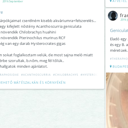
ÁTVÉTEL
2016 September
re
fra
2016 J
rpókjaimat cserélném kisebb akváriumra+felszerelés...
egy kifejlett nőstény Acanthoscurria geniculata
Genicula
 növendék Chilobrachys huahini
 növendék Pterinochilus murinus RCF
Eladó egy 
ég van egy darab Hysterocrates gigas
és egy B.
méretüek.
n sokat foglalkoztam velük, de most sajna meló miatt
#THERAPHO
érbe szorultak, b.nőm, meg fél tőlük..
allgatok minden ajánlatot.
BUDAPE
RAPHOSIDAE
#ACANTHOSCURRIA
#CHILOBRACHYS
#HYSTEROCRATES
#PTERINOCH
VEHETŐ MÁTÉSZALKÁN ÉS KÖRNYÉKÉN