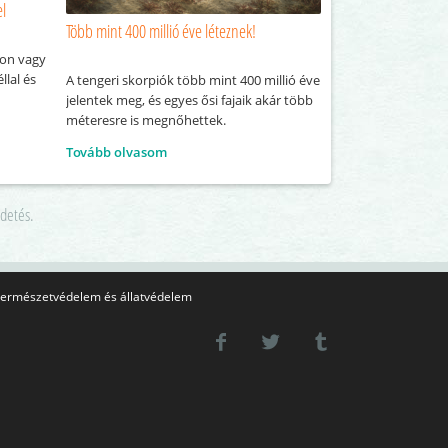
el
Több mint 400 millió éve léteznek!
lon vagy
llal és
A tengeri skorpiók több mint 400 millió éve
jelentek meg, és egyes ősi fajaik akár több
méteresre is megnőhettek.
Tovább olvasom
rdetés.
ermészetvédelem és állatvédelem