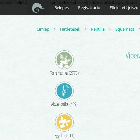
Az oldal teljes funkcionalitásának eléréséhez engedélyezni kell a JavaScriptet
Belépés
Regisztráció
Elfelejtett jelszó
Címlap
Hirdetések
Reptilia
Squamata
Viper
Terrarisztika (2773)
Akvarisztika (409)
Egyéb (1011)