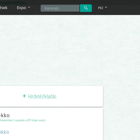
 böngészőjében
.
ések
Expo
HU
Hirdetésfeladás
ekko
December (uppolva 2016 January)
ekkó