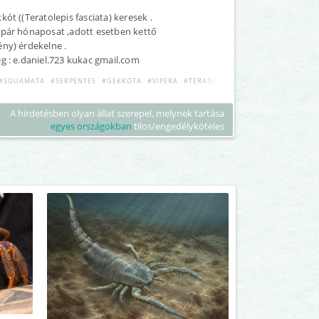
kót ((Teratolepis fasciata) keresek .
 pár hónaposat ,adott esetben kettő
ny) érdekelne .
g : e.daniel.723 kukac gmail.com
#SQUAMATA
#SERPENTES
#GEKKOTA
#VIPERA
#TERATOLEPIS
A hirdetésben olyan állat szerepel, melynek tartása
egyes országokban
tilos/engedélyköteles