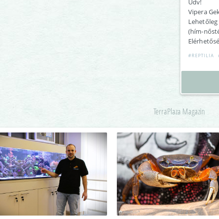
Üdv!
Vipera Gek
Lehetőleg
(hím-nősté
Elérhetősé
#REPTILIA
TerraPlaza Magazin