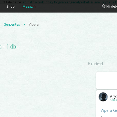
. Itt találhatók
az instrukciók, hogy hogyan engedélyezheti a JavaScriptet a
Shop
Magazin
Hirdet
Serpentes
Vipera
a - 1 db
Hirdetések
Vg
2015 
Vipera G