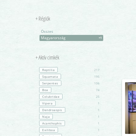
+ Régiók
Összes
Magyarország
+1
+ Aktív cimkék
Reptilia
217
Squamata
195
Serpentes
106
Boa
74
Colubridae
25
Vipera
1
Dendroaspis
1
Naja
1
Acanthophis
1
Exiliboa
1