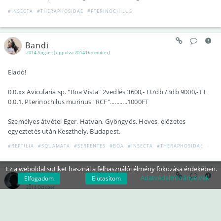
#INSECTA
#THERAPHOSIDAE
#PTERINOCHILUS
Bandi
2014 August (uppolva 2014 December)
Eladó!
0.0.xx Avicularia sp. "Boa Vista" 2vedlés 3600,- Ft/db /3db 9000,- Ft
0.0.1. Pterinochilus murinus "RCF"...........1000FT
Személyes átvétel Eger, Hatvan, Gyöngyös, Heves, előzetes
egyeztetés után Keszthely, Budapest.
#REPTILIA
#SQUAMATA
#SERPENTES
#BOA
#INSECTA
#THERAPHOSIDAE
#AVI
Ez a weboldal sütiket használ a felhasználói élmény fokozása érdekében.
Adatvédelmi irányelvek
Elfogadom
Elutasítom
rybak
2014 October
Stromatopelma calceatum 1,5 cm body 4€, 10 pieces 30€
Poecilotheria ornata FH 2 - 7€, 5 pieces and more 6€ for piece