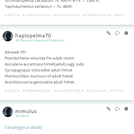
Stromatopelma calceatum 1v. 900 Ft 6-7v. ♂ 2500 Ft
Tapinauchenius violaceus ♀ 7v. 4800
#INSECTA
#THERAPHOSIDAE
#PTERINOCHILUS
#STROMATOPELMA
#TAPINAUC
haplopelma70
2015 January (uppolva 2015 January)
Keresek !!!!!!
Poecilotheria miranda fris adult nöstit
Avicularia aurantiaca himet(adult,vagy sub)
Cyriopagopus schioedtei adult himet
Pterinochilus murinus rcf adult himet
Acanthoscurria geniculata adult hímet
#INSECTA
#THERAPHOSIDAE
#ACANTHOSCURRIA
#AVICULARIA
#CYRIOPAGOP
mimulus
2018 June
Ceratogyrus eladó