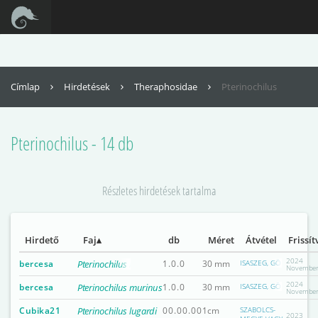
Az oldal teljes funkcionalitásának eléréséhez engedélyezni kell a
JavaScriptet. Itt találhatók
az instrukciók, hogy hogyan engedélyezheti a JavaScriptet a böngészőjében
Címlap
Hirdetések
Theraphosidae
Pterinochilus
Pterinochilus - 14 db
Részletes hirdetések tartalma
Hirdető
Faj
db
Méret
Átvétel
Frissít
2024
bercesa
Pterinochilus murinus
1.0.0
30 mm
ISASZEG, GÖDÖLLŐ, HE
Novembe
2024
bercesa
Pterinochilus murinus
1.0.0
30 mm
ISASZEG, GÖDÖLLŐ, HE
Novembe
Cubika21
Pterinochilus lugardi
00.00.00
1cm
SZABOLCS-
2023