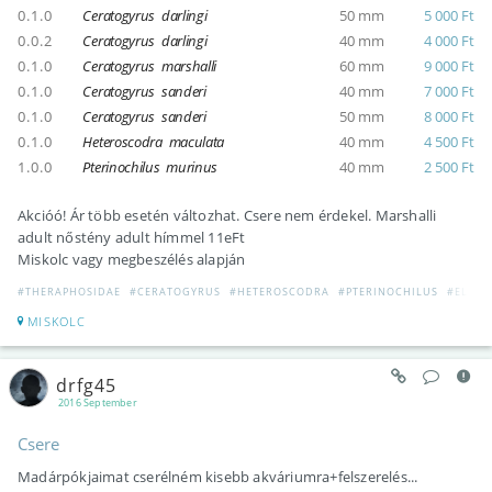
0.1.0
Ceratogyrus darlingi
50 mm
5 000 Ft
0.0.2
Ceratogyrus darlingi
40 mm
4 000 Ft
0.1.0
Ceratogyrus marshalli
60 mm
9 000 Ft
0.1.0
Ceratogyrus sanderi
40 mm
7 000 Ft
0.1.0
Ceratogyrus sanderi
50 mm
8 000 Ft
0.1.0
Heteroscodra maculata
40 mm
4 500 Ft
1.0.0
Pterinochilus murinus
40 mm
2 500 Ft
Akcióó! Ár több esetén változhat. Csere nem érdekel. Marshalli
adult nőstény adult hímmel 11eFt
Miskolc vagy megbeszélés alapján
#THERAPHOSIDAE
#CERATOGYRUS
#HETEROSCODRA
#PTERINOCHILUS
#ELAD
MISKOLC
drfg45
2016 September
Csere
Madárpókjaimat cserélném kisebb akváriumra+felszerelés...