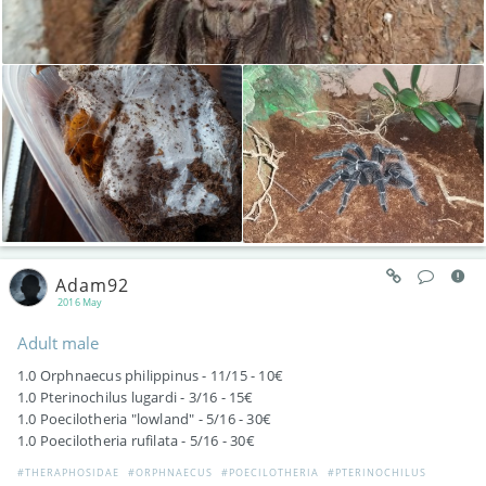
Adam92
2016 May
Adult male
1.0 Orphnaecus philippinus - 11/15 - 10€
1.0 Pterinochilus lugardi - 3/16 - 15€
1.0 Poecilotheria "lowland" - 5/16 - 30€
1.0 Poecilotheria rufilata - 5/16 - 30€
#THERAPHOSIDAE
#ORPHNAECUS
#POECILOTHERIA
#PTERINOCHILUS