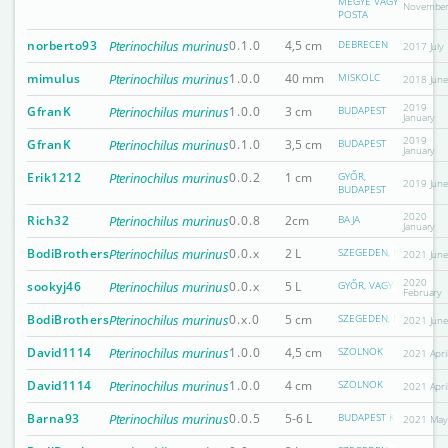
MEGYE VAGY
Novembe
POSTA
norberto93
Pterinochilus murinus
0.1.0
4,5 cm
DEBRECEN
2017 July
mimulus
Pterinochilus murinus
1.0.0
40 mm
MISKOLC
2018 Jun
2019
GfranK
Pterinochilus murinus
1.0.0
3 cm
BUDAPEST
January
2019
GfranK
Pterinochilus murinus
0.1.0
3,5 cm
BUDAPEST
January
Erik1212
Pterinochilus murinus
0.0.2
1 cm
GYŐR,
2019 Jun
BUDAPEST
2020
Rich32
Pterinochilus murinus
0.0.8
2cm
BAJA
January
BodiBrothers
Pterinochilus murinus
0.0.x
2 L
SZEGEDEN, NÉHA PEST
2021 Jun
2020
sookyj46
Pterinochilus murinus
0.0.x
5 L
GYŐR, VAGY EGYÉBB 
February
BodiBrothers
Pterinochilus murinus
0.x.0
5 cm
SZEGEDEN, NÉHA BUDA
2021 Jun
David1114
Pterinochilus murinus
1.0.0
4,5 cm
SZOLNOK
2021 Apri
David1114
Pterinochilus murinus
1.0.0
4 cm
SZOLNOK
2021 Apri
Barna93
Pterinochilus murinus
0.0.5
5-6 L
BUDAPEST KÖZPONTI R
2021 Ma