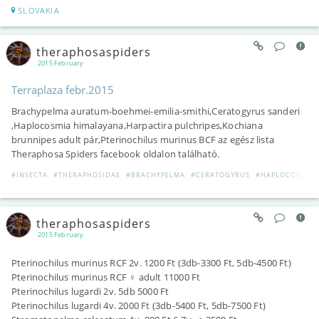
SLOVAKIA
theraphosaspiders
2015 February
Terraplaza febr.2015
Brachypelma auratum-boehmei-emilia-smithi,Ceratogyrus sanderi
,Haplocosmia himalayana,Harpactira pulchripes,Kochiana
brunnipes adult pár,Pterinochilus murinus BCF az egész lista
Theraphosa Spiders facebook oldalon található.
#INSECTA
#THERAPHOSIDAE
#BRACHYPELMA
#CERATOGYRUS
#HAPLOCOSMIA
theraphosaspiders
2015 February
Pterinochilus murinus RCF 2v. 1200 Ft (3db-3300 Ft, 5db-4500 Ft)
Pterinochilus murinus RCF ♀ adult 11000 Ft
Pterinochilus lugardi 2v. 5db 5000 Ft
Pterinochilus lugardi 4v. 2000 Ft (3db-5400 Ft, 5db-7500 Ft)