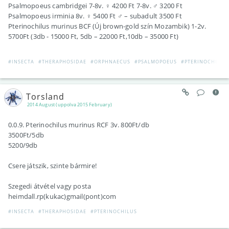
Psalmopoeus cambridgei 7-8v. ♀ 4200 Ft 7-8v. ♂ 3200 Ft
Psalmopoeus irminia 8v. ♀ 5400 Ft ♂ – subadult 3500 Ft
Pterinochilus murinus BCF (Új brown-gold szín Mozambik) 1-2v.
5700Ft (3db - 15000 Ft, 5db – 22000 Ft,10db – 35000 Ft)
#INSECTA
#THERAPHOSIDAE
#ORPHNAECUS
#PSALMOPOEUS
#PTERINOCHILUS
Torsland
2014 August (uppolva 2015 February)
0.0.9. Pterinochilus murinus RCF 3v. 800Ft/db
3500Ft/5db
5200/9db
Csere játszik, szinte bármire!
Szegedi átvétel vagy posta
heimdall.rp(kukac)gmail(pont)com
#INSECTA
#THERAPHOSIDAE
#PTERINOCHILUS