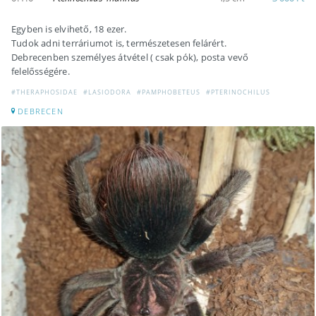
Egyben is elvihető, 18 ezer.
Tudok adni terráriumot is, természetesen felárért.
Debrecenben személyes átvétel ( csak pók), posta vevő
felelősségére.
#THERAPHOSIDAE
#LASIODORA
#PAMPHOBETEUS
#PTERINOCHILUS
DEBRECEN