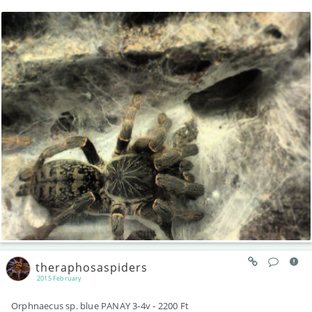
theraphosaspiders
2015 February
Orphnaecus sp. blue PANAY 3-4v - 2200 Ft