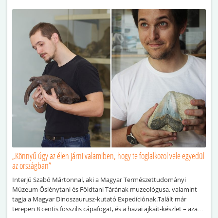
„Könnyű úgy az élen járni valamiben, hogy te foglalkozol vele egyedül
az országban”
Interjú Szabó Mártonnal, aki a Magyar Természettudományi
Múzeum Őslénytani és Földtani Tárának muzeológusa, valamint
tagja a Magyar Dinoszaurusz-kutató Expedíciónak.Talált már
terepen 8 centis fosszilis cápafogat, és a hazai ajkait-készlet – azaz a