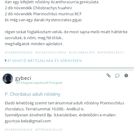
Van egy kifejlett nőstény Acanthoscurria geniculata
2 db növendék Chilobrachys huahini
2 db növendék Pterinochilus murinus RCF
és még van egy darab Hysterocrates gigas
régen sokat foglalkoztam velük, de most sajna meló miatt háttérbe
szorultak, b.nőm, meg fél tőlük..
meghallgatok minden ajánlatot.
#THERAPHOSIDAE
#ACANTHOSCURRIA
#CHILOBRACHYS
#HYSTEROCRATES
#PT
ÁTVEHETŐ MÁTÉSZALKÁN ÉS KÖRNYÉKÉN
gybeci
2015 August (uppolva 2015 August)
P. Chordatus adult nőstény
Eladó lehetőség szerint terráriummal adult nőstény Pterinochilus
chordatus. Terráriummal 10.000.- Anélkül is.
Személyesen átvehető Bp. 9.kerületben, érdeklődni e-mailen:
gyuricza.bela@gmail.com
#THERAPHOSIDAE
#PTERINOCHILUS