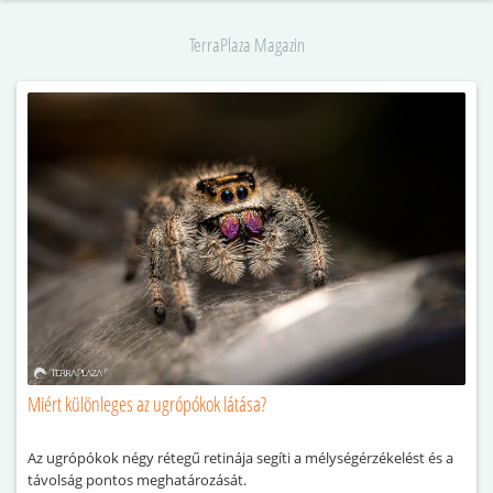
TerraPlaza Magazin
Miért különleges az ugrópókok látása?
Az ugrópókok négy rétegű retinája segíti a mélységérzékelést és a
távolság pontos meghatározását.