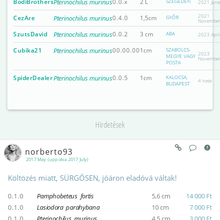
BodiBrothers
Pterinochilus murinus
0.0.x
2 L
SZEGEDEN, IDŐNKÉNT P
2021 Jun
2021
CezAre
Pterinochilus murinus
0.4.0
1,5cm
GYŐR
Novembe
SzutsDavid
Pterinochilus murinus
0.0.2
3 cm
ABA
2023 Apri
Cubika21
Pterinochilus murinus
00.00.00
1cm
SZABOLCS-
2023
MEGYE VAGY
Novembe
POSTA
SpiderDealer
Pterinochilus murinus
0.0.5
1cm
KALOCSA,
4 hete
BUDAPEST
Hirdetések
norberto93
2017 May (uppolva 2017 July)
Költözés miatt, SÜRGŐSEN, jóáron eladóvá váltak!
0.1.0
Pamphobeteus fortis
5,6 cm
14 000 Ft
0.1.0
Lasiodora parahybana
10 cm
7 000 Ft
0.1.0
Pterinochilus murinus
4,5 cm
3 000 Ft