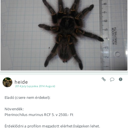
heide
2014 July (uppolva 2014 August)
Eladó (csere nem érdekel):
Növendék:
Pterinochilus murinus RCF 5. v 2500.- Ft
Érdeklődni a profilon megadott elérhetőségeken lehet.