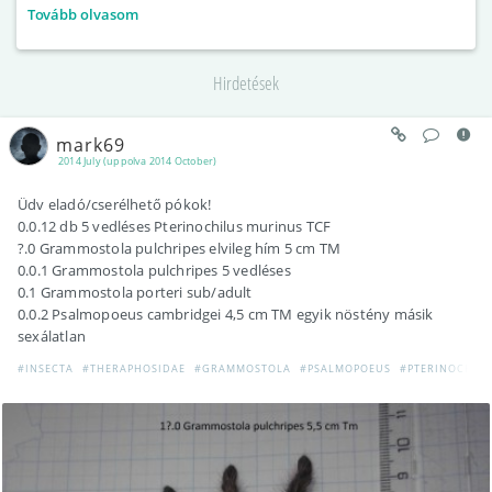
gyakran zárványokkal rendelkező magyar borostyánkő – negyede
Tovább olvasom
a fiókjaiban található. Törekvéseivel szeretné továbbá az országos
skorpiótartásra vonatkozó szabályozásokat kedvezőbb irányban
bővíteni. Hogyan váltak
Hirdetések
mark69
2014 July (uppolva 2014 October)
Üdv eladó/cserélhető pókok!
0.0.12 db 5 vedléses Pterinochilus murinus TCF
?.0 Grammostola pulchripes elvileg hím 5 cm TM
0.0.1 Grammostola pulchripes 5 vedléses
0.1 Grammostola porteri sub/adult
0.0.2 Psalmopoeus cambridgei 4,5 cm TM egyik nöstény másik
sexálatlan
#INSECTA
#THERAPHOSIDAE
#GRAMMOSTOLA
#PSALMOPOEUS
#PTERINOCHIL