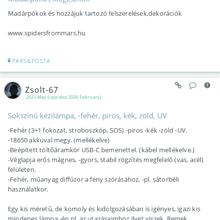
Madárpókok és hozzájuk tartozó felszerelések,dekorációk
www.spidersfrommars.hu
PAKS&POSTA
Zsolt-67
2023 May (uppolva 2026 February)
Sokszínű kézilámpa, -fehér, piros, kék, zöld, UV
-Fehér (3+1 fokozat, stroboszkóp, SOS) -piros -kék -zöld -UV.
-18650 akkuval megy. (mellékelve)
-Beépített töltőáramkör USB-C bemenettel. (kábel mellékelve.)
-Véglapja erős mágnes, -gyors, stabil rögzítés megfelelő (vas, acél)
felületen.
-Fehér, műanyag diffúzor a fény szórásához, -pl. sátorbéli
használatkor.
Egy kis méretű, de komoly és kidolgozásában is igényes, igazi kis
mindenes lámpa -én pl. az utazásaimhoz ilyet viszek. Remek