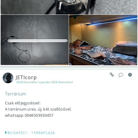
JETIcorp
2024 December (uppolva 2024 December)
Terrárium
Csak előjegyzéssel:
A terrárium üres, új, két szellőzővel.
whatsapp 0048503930457
BUDAPEST - TERRAPLAZA