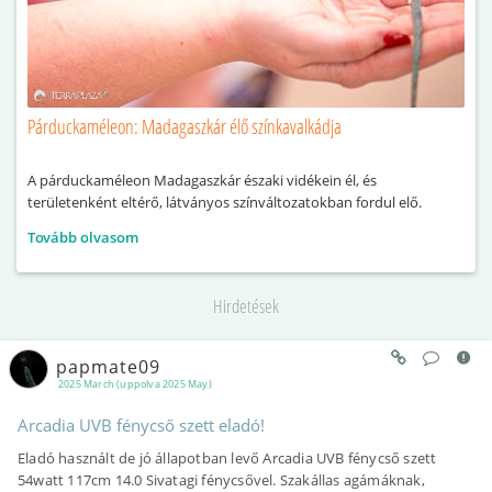
Párduckaméleon: Madagaszkár élő színkavalkádja
A párduckaméleon Madagaszkár északi vidékein él, és
területenként eltérő, látványos színváltozatokban fordul elő.
Tovább olvasom
Hirdetések
papmate09
2025 March (uppolva 2025 May)
Arcadia UVB fénycső szett eladó!
Eladó használt de jó állapotban levő Arcadia UVB fénycső szett
54watt 117cm 14.0 Sivatagi fénycsővel. Szakállas agámáknak,