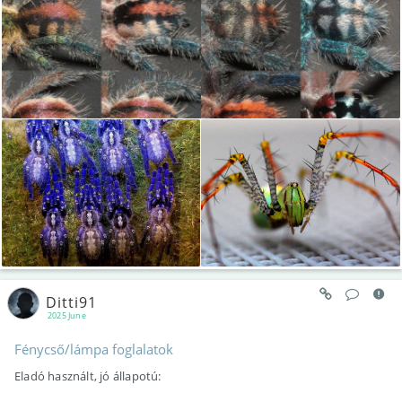
Ditti91
2025 June
Fénycső/lámpa foglalatok
Eladó használt, jó állapotú: