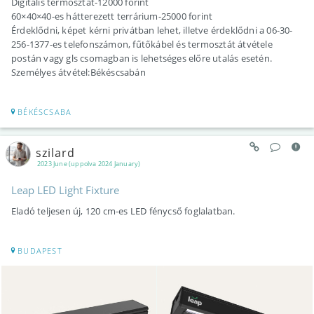
Digitális termosztát-12000 forint
60×40×40-es hátterezett terrárium-25000 forint
Érdeklődni, képet kérni privátban lehet, illetve érdeklődni a 06-30-
256-1377-es telefonszámon, fűtőkábel és termosztát átvétele
postán vagy gls csomagban is lehetséges előre utalás esetén.
Személyes átvétel:Békéscsabán
BÉKÉSCSABA
szilard
2023 June (uppolva 2024 January)
Leap LED Light Fixture
Eladó teljesen új, 120 cm-es LED fénycső foglalatban.
BUDAPEST