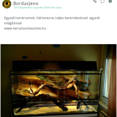
BordasJeno
2014 September (uppolva 2026 February)
Egyedi terráriumok, hátterezve, teljes berendezéssel, egyedi
világítással.
www.terrariumkeszites.hu