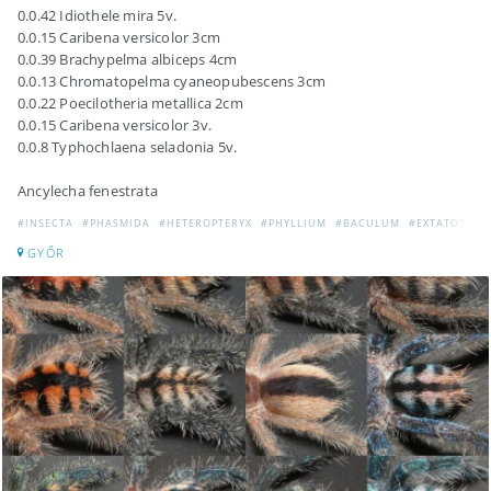
0.0.42 Idiothele mira 5v.
0.0.15 Caribena versicolor 3cm
0.0.39 Brachypelma albiceps 4cm
0.0.13 Chromatopelma cyaneopubescens 3cm
0.0.22 Poecilotheria metallica 2cm
0.0.15 Caribena versicolor 3v.
0.0.8 Typhochlaena seladonia 5v.
Ancylecha fenestrata
#INSECTA
#PHASMIDA
#HETEROPTERYX
#PHYLLIUM
#BACULUM
#EXTATOSOM
GYŐR