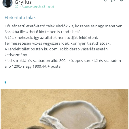
Gryllus
2014 August (uppolva 2 napja)
Etető-itató tálak
Kőutánzatú etető-itató tálak eladók kis, közepes és nagy méretben.
Sarokba illeszthető kivitelben is rendelhető.
A tálak nehezek, így az állatok nem tudják feldönteni.
Természetesen víz-és vegyszerállóak, könnyen tisztíthatóak.
A rendelt tálat postán küldöm. Több darab vásárlás esetén
kedvezmény
kicsi saroktál és szabadon álló: 800,- közepes saroktál és szabadon
álló 1200,- nagy 1900,-Ft + posta