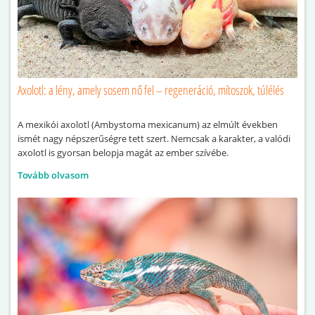
Axolotl: a lény, amely sosem nő fel – regeneráció, mítoszok, túlélés
A mexikói axolotl (Ambystoma mexicanum) az elmúlt években
ismét nagy népszerűségre tett szert. Nemcsak a karakter, a valódi
axolotl is gyorsan belopja magát az ember szívébe.
Tovább olvasom