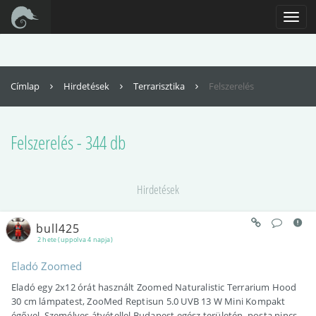
Az oldal teljes funkcionalitásának eléréséhez engedélyezni kell a
JavaScriptet. Itt találhatók
Toggl
az instrukciók, hogy hogyan engedélyezheti a JavaScriptet a böngészőjében
navig
Címlap
Hirdetések
Terrarisztika
Felszerelés
Felszerelés - 344 db
Hirdetések
bull425
2 hete (uppolva 4 napja)
Eladó Zoomed
Eladó egy 2x12 órát használt Zoomed Naturalistic Terrarium Hood
30 cm lámpatest, ZooMed Reptisun 5.0 UVB 13 W Mini Kompakt
égővel. Személyes átvétellel Budapest egész területén, posta nincs