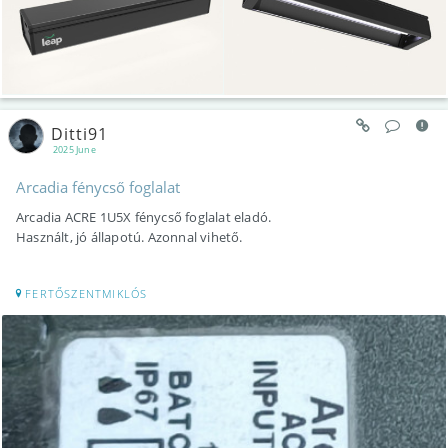
Ditti91
2025 June
Arcadia fénycső foglalat
Arcadia ACRE 1U5X fénycső foglalat eladó.
Használt, jó állapotú. Azonnal vihető.
FERTŐSZENTMIKLÓS