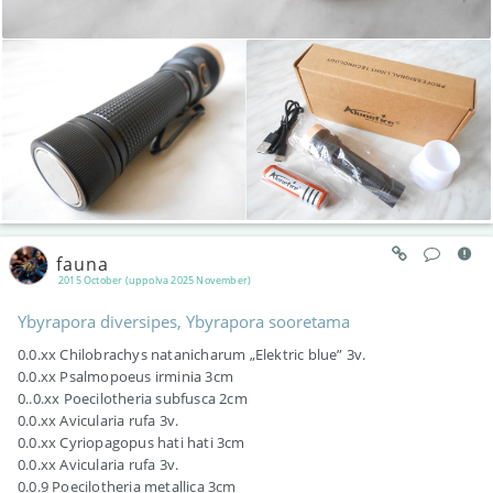
fauna
2015 October (uppolva 2025 November)
Ybyrapora diversipes, Ybyrapora sooretama
0.0.xx Chilobrachys natanicharum „Elektric blue” 3v.
0.0.xx Psalmopoeus irminia 3cm
0..0.xx Poecilotheria subfusca 2cm
0.0.xx Avicularia rufa 3v.
0.0.xx Cyriopagopus hati hati 3cm
0.0.xx Avicularia rufa 3v.
0.0.9 Poecilotheria metallica 3cm