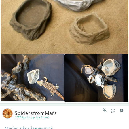
SpidersfromMars
2023 April (uppolva 5 hete)
Madárpókos kiegészítők