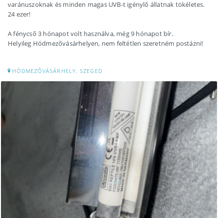
varánuszoknak és minden magas UVB-t igénylő állatnak tökéletes.
24 ezer!
A fénycső 3 hónapot volt használva, még 9 hónapot bír.
Helyileg Hódmezővásárhelyen, nem feltétlen szeretném postázni!
HÓDMEZŐVÁSÁRHELY, SZEGED