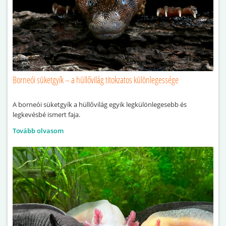
Borneói süketgyík – a hüllővilág titokzatos különlegessége
A borneói süketgyík a hüllővilág egyik legkülönlegesebb és
legkevésbé ismert faja.
Tovább olvasom