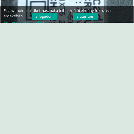
Ez a weboldal sütiket használ a felhasználói élmény fokozása
érdekében.
Elfogadom
Elutasítom
Adatvédelmi irányelvek
exocreatureshu
2025 March (uppolva 2025 March)