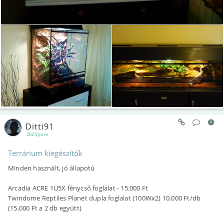
Ditti91
2025 June
Terrárium kiegészítők
Minden használt, jó állapotú
Arcadia ACRE 1U5X fénycső foglalat - 15.000 Ft
Twindome Reptiles Planet dupla foglalat (100Wx2) 10.000 Ft/db
(15.000 Ft a 2 db együtt)