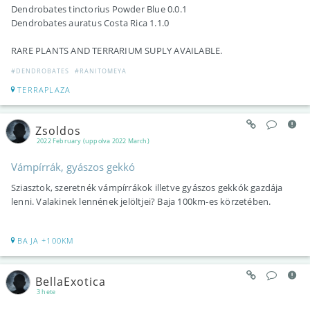
Dendrobates tinctorius Powder Blue 0.0.1
Dendrobates auratus Costa Rica 1.1.0
RARE PLANTS AND TERRARIUM SUPLY AVAILABLE.
#DENDROBATES
#RANITOMEYA
TERRAPLAZA
Zsoldos
2022 February (uppolva 2022 March)
Vámpírrák, gyászos gekkó
Sziasztok, szeretnék vámpírrákok illetve gyászos gekkók gazdája
lenni. Valakinek lennének jelöltjei? Baja 100km-es körzetében.
BAJA +100KM
BellaExotica
3 hete