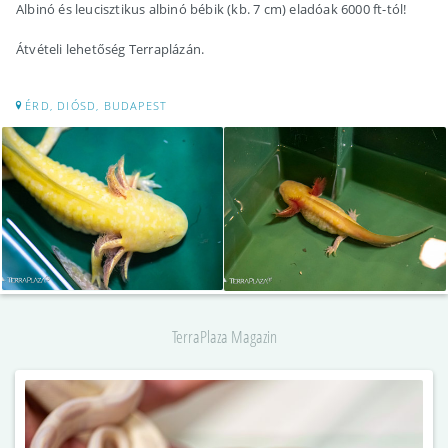
Albinó és leucisztikus albinó bébik (kb. 7 cm) eladóak 6000 ft-tól!
Átvételi lehetőség Terraplázán.
ÉRD, DIÓSD, BUDAPEST
TerraPlaza Magazin