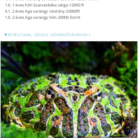
1.0. 1 éves hím Szarvasbéka sárga-12000 ft
0.1. 2 éves Aga varangy nöstény-20000ft
1.0. 2 éves Aga varangy hím-20000 forint
BÉKÉSCSABA, SZEGED, HÓDMEZŐVÁSÁRHELY