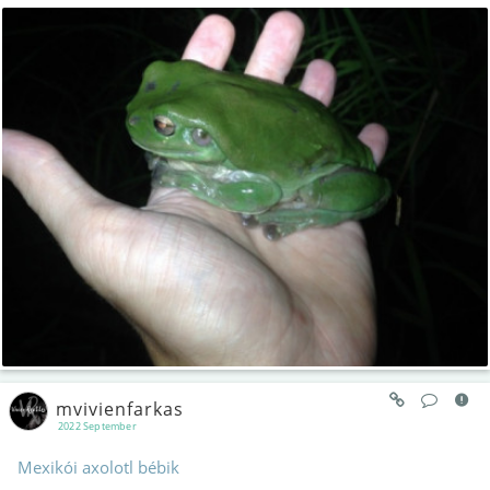
mvivienfarkas
2022 September
Mexikói axolotl bébik