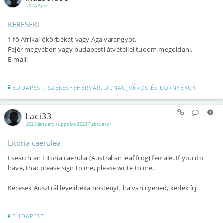
2024 April
KERESEK!
1 fő Afrikai ökörbékát vagy Aga varangyot.
Fejér megyében vagy budapesti átvétellel tudom megoldani.
E-mail:
BUDAPEST, SZÉKESFEHÉRVÁR, DUNAÚJVÁROS ÉS KÖRNYÉKÜK
Laci33
2023 January (uppolva 2023 February)
Litoria caerulea
I search an Litoria caerulia (Australian leaf frog) female. If you do
have, that please sign to me, please write to me.
Keresek Ausztrál levelibéka nőstényt, ha van ilyened, kérlek írj.
BUDAPEST