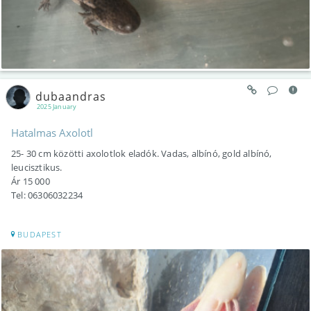
dubaandras
2025 January
Hatalmas Axolotl
25- 30 cm közötti axolotlok eladók. Vadas, albínó, gold albínó,
leucisztikus.
Ár 15 000
Tel: 06306032234
BUDAPEST