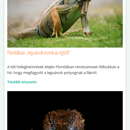
Floridában „leguánok esnek az égből”
A téli hidegbetörések idején Floridában rendszeresen felbukkan a
hír, hogy megfagyott a leguánok potyognak a fákról.
Tovább olvasom