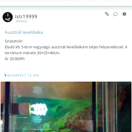
isti19999
2024 July
Ausztrál levelibéka
Sziasztok!
Eladó kb 5-6cm nagyságú ausztrál levelibékám teljes felszereléssel. A
terrárium mérete 30×25×40cm.
Ár 20.000Ft
BUDAPEST 13.KER