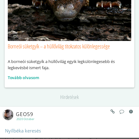
Borneói süketgyík – a hüllővilág titokzatos különlegessége
A borneói süketgyík a hüllővilág egyik legkülönlegesebb és
legkevésbé ismert faja.
Tovább olvasom
Hirdetések
GEO59
2020 October
Nyílbéka keresés