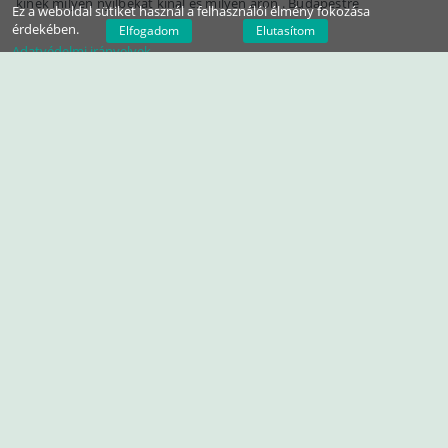
kinek milyen nyílbékát kínál és milyen áron . Budapestre
Ez a weboldal sütiket használ a felhasználói élmény fokozása
érdekében.
Elfogadom
Elutasítom
Adatvédelmi irányelvek
BUDAPEST
nyilmeregbeka.hu
2020 May (uppolva 2020 September)
Nyílméregbékák eladók!
nyílméregbéka
10-15 faj, illetve változat
150-200 darab nyílméregbéka
közül választhatsz a nyílméregbéka.hu asztalánál a TerraPlazan.
Vásárolj közvetlenül a tenyésztőtől!
Amíg nincs börze, olvasgasd a weboldalamat, hogy felkészülj a
nyílméregbékák tartására.
TERRAPLAZA