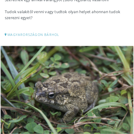
Tudok valakitől venni vagy tudtok olyan helyet ahonnan tudok
szerezni egyet?
MAGYARORSZÁGON BÁRHOL