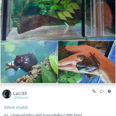
Laci33
2024 January
Békàk eladók
0.1. 1 èves nőstény zöld Szarvasbéka-12000 forint