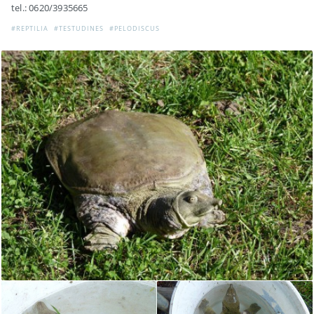
tel.: 0620/3935665
#REPTILIA
#TESTUDINES
#PELODISCUS