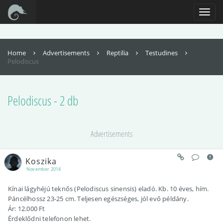
For full functionality of this site it is necessary to enable JavaScript. Here are
the
instructions how to enable JavaScript in your web browser
.
Toggl
naviga
Home
Advertisements
Reptilia
Testudines
Pelodiscus
Pelodiscus - 2 db
Advertisements
Koszika
November 2014
Kínai lágyhéjú teknős (Pelodiscus sinensis) eladó. Kb. 10 éves, hím.
Páncélhossz 23-25 cm. Teljesen egészséges, jól evő példány.
Ár: 12.000 Ft
Érdeklődni telefonon lehet.