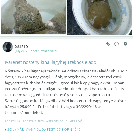
Suzie
July 2017 (upped October 2017)
Ivarérett nőstény kínai lágyhéjú teknős eladó
Nőstény kínai lágyhéjú teknős (Pelodiscus sinensis) eladó! Kb. 10-12
éves, 13x20 cm nagyságú. Élénk, mozgékony, előszeretettel eszik
fagyasztott kishalat és csigát. Egyedül lakik egy nagy akváriumban.
Beowulf névre (nem) hallgat. Az elmúlt hónapokban több tojást is
tojt, de mivel egyedüli teknős, esély sem volt szaporulatra.
Szerető, gondoskodó gazdihoz házi kedvencnek vagy tenyésztésre.
Irányár: 25.000 Ft. Érdeklődni itt vagy a 30/2290418-as
telefonszámon lehet.
#REPTILIA
#TESTUDINES
#PELODISCUS
#ELADÓ
SOLYMÁR VAGY BUDAPEST ÉS KÖRNYÉKE