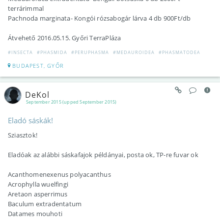
terrárimmal
Pachnoda marginata- Kongói rózsabogár lárva 4 db 900Ft/db
Átvehető 2016.05.15. Győri TerraPláza
#INSECTA
#PHASMIDA
#PERUPHASMA
#MEDAUROIDEA
#PHASMATODEA
BUDAPEST, GYŐR
DeKol
September 2015 (upped September 2015)
Eladó sáskák!
Sziasztok!
Eladóak az alábbi sáskafajok példányai, posta ok, TP-re fuvar ok
Acanthomenexenus polyacanthus
Acrophylla wuelfingi
Aretaon asperrimus
Baculum extradentatum
Datames mouhoti