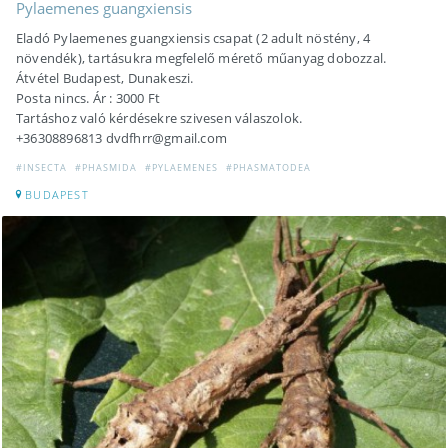
Pylaemenes guangxiensis
Eladó Pylaemenes guangxiensis csapat (2 adult nöstény, 4
növendék), tartásukra megfelelő mérető műanyag dobozzal.
Átvétel Budapest, Dunakeszi.
Posta nincs. Ár : 3000 Ft
Tartáshoz való kérdésekre szivesen válaszolok.
+36308896813 dvdfhrr@gmail.com
#INSECTA
#PHASMIDA
#PYLAEMENES
#PHASMATODEA
BUDAPEST