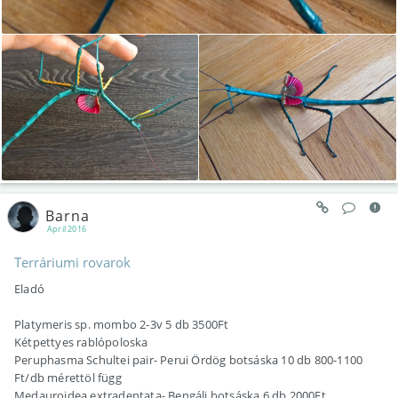
Barna
April 2016
Terráriumi rovarok
Eladó
Platymeris sp. mombo 2-3v 5 db 3500Ft
Kétpettyes rablópoloska
Peruphasma Schultei pair- Perui Ördög botsáska 10 db 800-1100
Ft/db mérettöl függ
Medauroidea extradentata- Bengáli botsáska 6 db 2000Ft