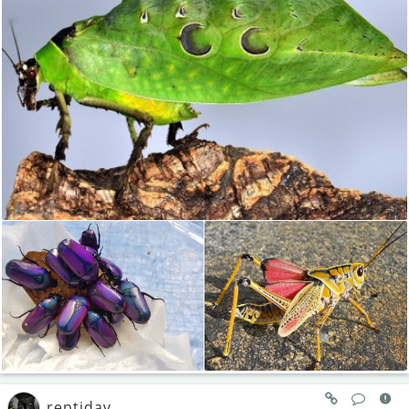
reptidav