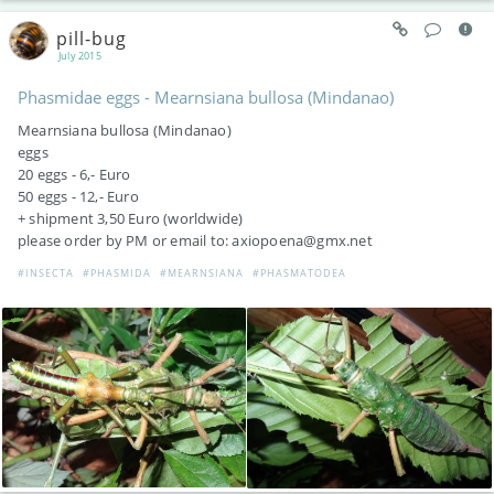
pill-bug
July 2015
Phasmidae eggs - Mearnsiana bullosa (Mindanao)
Mearnsiana bullosa (Mindanao)
eggs
20 eggs - 6,- Euro
50 eggs - 12,- Euro
+ shipment 3,50 Euro (worldwide)
please order by PM or email to: axiopoena@gmx.net
#INSECTA
#PHASMIDA
#MEARNSIANA
#PHASMATODEA