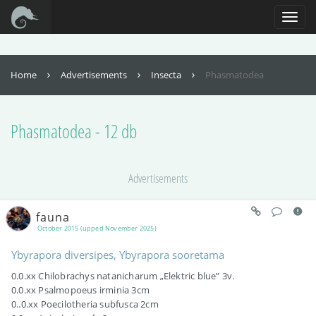
For full functionality of this site it is necessary to enable JavaScript. Here are
the
instructions how to enable JavaScript in your web browser
.
Toggl
naviga
Home
Advertisements
Insecta
Phasmatodea
Phasmatodea - 12 db
Advertisements
fauna
October 2015 (upped November 2025)
Ybyrapora diversipes, Ybyrapora sooretama
0.0.xx Chilobrachys natanicharum „Elektric blue” 3v.
0.0.xx Psalmopoeus irminia 3cm
0..0.xx Poecilotheria subfusca 2cm