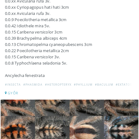
0.0.xx Avicularia rufa 3v.
0.0.xx Cyriopagopus hati hati 3cm
0.0.xx Avicularia rufa 3v.
0.0.9 Poecilotheria metallica 3cm
0.0.42 Idiothele mira 5v.
0.0.15 Caribena versicolor 3cm
0.0.39 Brachypelma albiceps 4cm
0.0.13 Chromatopelma cyaneopubescens 3cm
0.0.22 Poecilotheria metallica 2cm
0.0.15 Caribena versicolor 3v.
0.0.8 Typhochlaena seladonia 5v.
Ancylecha fenestrata
#INSECTA
#PHASMIDA
#HETEROPTERYX
#PHYLLIUM
#BACULUM
#EXTATOSOM
GYŐR