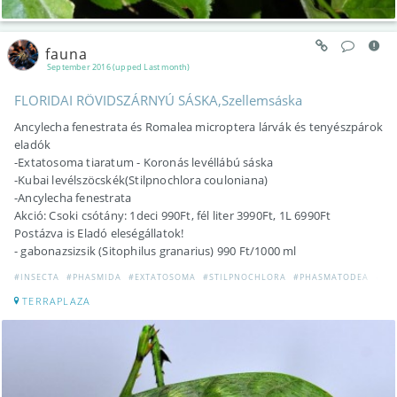
fauna
September 2016 (upped Last month)
FLORIDAI RÖVIDSZÁRNYÚ SÁSKA,Szellemsáska
Ancylecha fenestrata és Romalea microptera lárvák és tenyészpárok
eladók
-Extatosoma tiaratum - Koronás levéllábú sáska
-Kubai levélszöcskék(Stilpnochlora couloniana)
-Ancylecha fenestrata
Akció: Csoki csótány: 1deci 990Ft, fél liter 3990Ft, 1L 6990Ft
Postázva is Eladó eleségállatok!
- gabonazsizsik (Sitophilus granarius) 990 Ft/1000 ml
#INSECTA
#PHASMIDA
#EXTATOSOMA
#STILPNOCHLORA
#PHASMATODEA
#EL
TERRAPLAZA