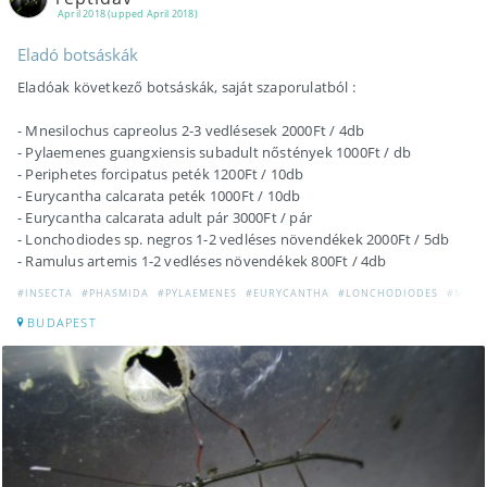
April 2018 (upped April 2018)
Eladó botsáskák
Eladóak következő botsáskák, saját szaporulatból :
- Mnesilochus capreolus 2-3 vedlésesek 2000Ft / 4db
- Pylaemenes guangxiensis subadult nőstények 1000Ft / db
- Periphetes forcipatus peték 1200Ft / 10db
- Eurycantha calcarata peték 1000Ft / 10db
- Eurycantha calcarata adult pár 3000Ft / pár
- Lonchodiodes sp. negros 1-2 vedléses növendékek 2000Ft / 5db
- Ramulus artemis 1-2 vedléses növendékek 800Ft / 4db
#INSECTA
#PHASMIDA
#PYLAEMENES
#EURYCANTHA
#LONCHODIODES
#MNES
BUDAPEST