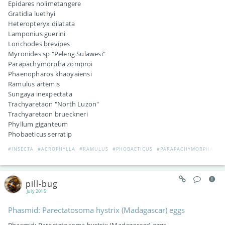
Epidares nolimetangere
Gratidia luethyi
Heteropteryx dilatata
Lamponius guerini
Lonchodes brevipes
Myronides sp "Peleng Sulawesi"
Parapachymorpha zomproi
Phaenopharos khaoyaiensi
Ramulus artemis
Sungaya inexpectata
Trachyaretaon "North Luzon"
Trachyaretaon brueckneri
Phyllum giganteum
Phobaeticus serratip
#INSECTA
#ACROPHYLLA
#RAMULUS
#PHOBAETICUS
#PARAPACHYMORPHA
#M
pill-bug
July 2015
Phasmid: Parectatosoma hystrix (Madagascar) eggs