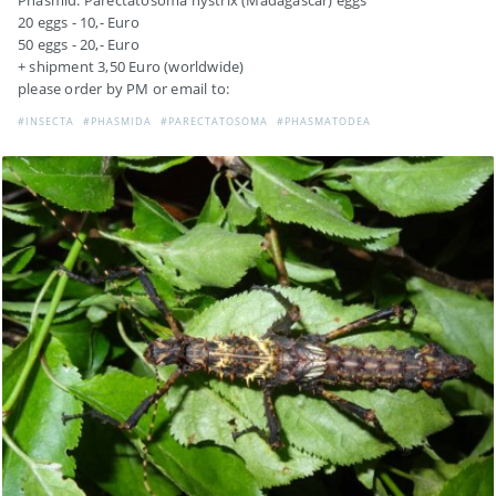
Phasmid: Parectatosoma hystrix (Madagascar) eggs
20 eggs - 10,- Euro
50 eggs - 20,- Euro
+ shipment 3,50 Euro (worldwide)
please order by PM or email to:
#INSECTA
#PHASMIDA
#PARECTATOSOMA
#PHASMATODEA