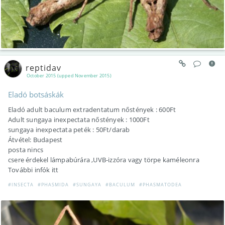
reptidav
October 2015 (upped November 2015)
Eladó botsáskák
Eladó adult baculum extradentatum nőstények : 600Ft
Adult sungaya inexpectata nőstények : 1000Ft
sungaya inexpectata peték : 50Ft/darab
Átvétel: Budapest
posta nincs
csere érdekel lámpabúrára ,UVB-izzóra vagy törpe kaméleonra
További infók itt
#INSECTA
#PHASMIDA
#SUNGAYA
#BACULUM
#PHASMATODEA