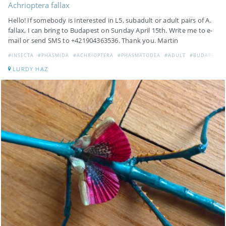
Achrioptera fallax
Hello! If somebody is interested in L5, subadult or adult pairs of A.
fallax, I can bring to Budapest on Sunday April 15th. Write me to e-
mail or send SMS to +421904363536. Thank you. Martin
#INSECTA
#PHASMIDA
#ACHRIOPTERA
#PHASMATODEA
#ADULT
#BUDAPEST
LURDY HAZ