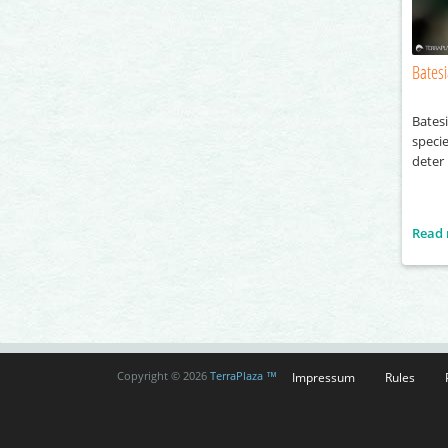
Bates
Bates
speci
deter
Read
Impressum
Rules
Copyright © 2026
TerraPlaza ™