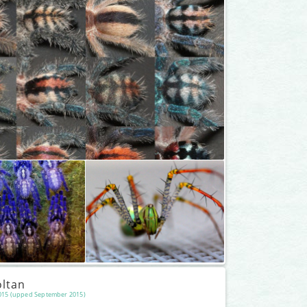
ltan
2015 (upped September 2015)