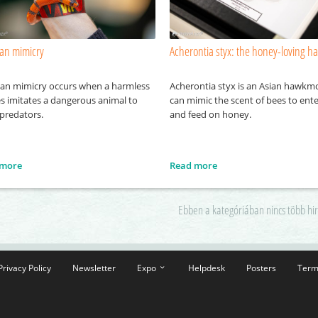
ian mimicry
Acherontia styx: the honey-loving 
ian mimicry occurs when a harmless
Acherontia styx is an Asian hawkm
es imitates a dangerous animal to
can mimic the scent of bees to ente
 predators.
and feed on honey.
 more
Read more
Ebben a kategóriában nincs több hi
Privacy Policy
Newsletter
Expo
Helpdesk
Posters
Term