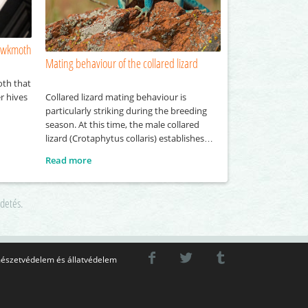
hawkmoth
Mating behaviour of the collared lizard
oth that
Collared lizard mating behaviour is
r hives
particularly striking during the breeding
season. At this time, the male collared
lizard (Crotaphytus collaris) establishes
and actively defends its own territory, into
Read more
which it attempts to attract several
females. To gain the attention of females,
the male performs a series of visual
rdetés.
displays, including head-bobbing and
push-up movements. These behaviours
észetvédelem és állatvédelem