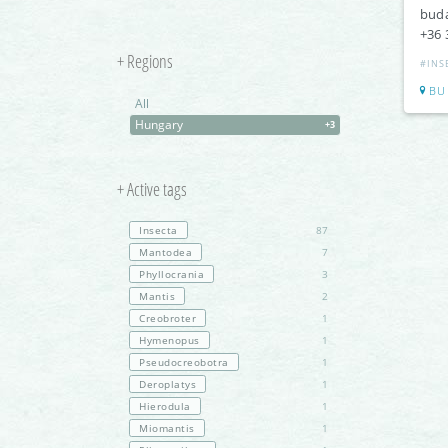
buda
+36 
+ Regions
#INS
BU
All
Hungary
+3
+ Active tags
Insecta
87
Mantodea
7
Phyllocrania
3
Mantis
2
Creobroter
1
Hymenopus
1
Pseudocreobotra
1
Deroplatys
1
Hierodula
1
Miomantis
1