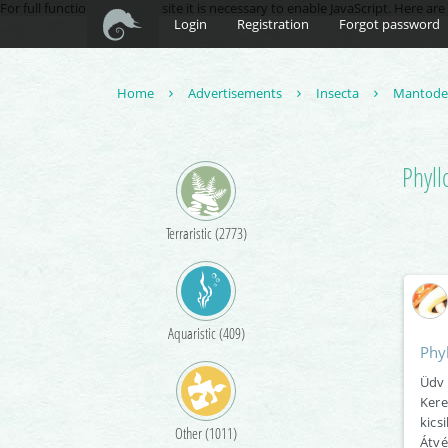
For full functionality of this site it is necessary to enable JavaScript. Here ar
Login
Registration
Forgot password
Home
Advertisements
Insecta
Mantod
Phyll
Terraristic (2773)
Aquaristic (409)
Phy
Üdv 
Kere
kics
Other (1011)
Átvé