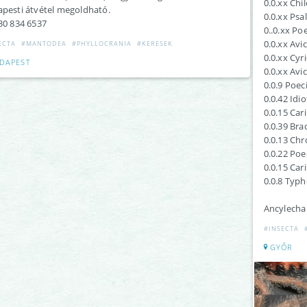
0.0.xx Chi
pesti átvétel megoldható.
0.0.xx Ps
30 834 6537
0..0.xx Po
0.0.xx Avic
ECTA
#MANTODEA
#PHYLLOCRANIA
#KERESEK
0.0.xx Cyr
DAPEST
0.0.xx Avic
0.0.9 Poec
0.0.42 Idi
0.0.15 Car
0.0.39 Br
0.0.13 Ch
0.0.22 Poe
0.0.15 Car
0.0.8 Typh
Ancylecha
#INSECTA
GYŐR