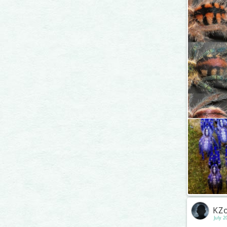
KZo
July 