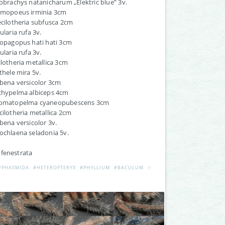
lobrachys natanicharum „Elektric blue” 3v.
almopoeus irminia 3cm
ecilotheria subfusca 2cm
ularia rufa 3v.
iopagopus hati hati 3cm
ularia rufa 3v.
ilotheria metallica 3cm
othele mira 5v.
ibena versicolor 3cm
achypelma albiceps 4cm
romatopelma cyaneopubescens 3cm
cilotheria metallica 2cm
ibena versicolor 3v.
ochlaena seladonia 5v.
 fenestrata
#PHASMIDA
#HETEROPTERYX
#PHYLLIUM
#BACULUM
#EXTATOSOMA
#RAMULUS