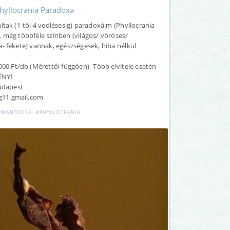
yllocrania Paradoxa
ltak (1-től 4 vedlésesig) paradoxáim (Phyllocrania
 még többféle színben (világos/ vöröses/
- fekete) vannak, egészségesek, hiba nélkül
000 Ft/db (Mérettől függően)- Több elvitele esetén
NY!
Budapest
ig11.gmail.com
#MANTODEA
#PHYLLOCRANIA