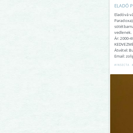
ELADÓ Ph
Eladóvá vá
Paradoxa),
sötétbarna
vedlenek.
Ár: 2000-4
KEDVEZMÉ
Átvétel: 
Email: zol
#INSECTA