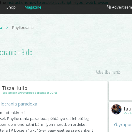
e the
instructions how to enable JavaScript in your web browser
.
Shop
Magazine
Advertisem
ea
Phyllocrania
ocrania - 3 db
Advertisements
TiszaHullo
September 2016 (upped September 2016)
llocrania paradoxa
fa
mindenkinek!
Octob
sek Phyllocrania paradoxa példányokat lehetőleg
Ybyrapor
iben, de mondhatni bármilyen méretben érdekel.
tel a TP börzén ( okt 15-e), vagy esetleg szerdánként