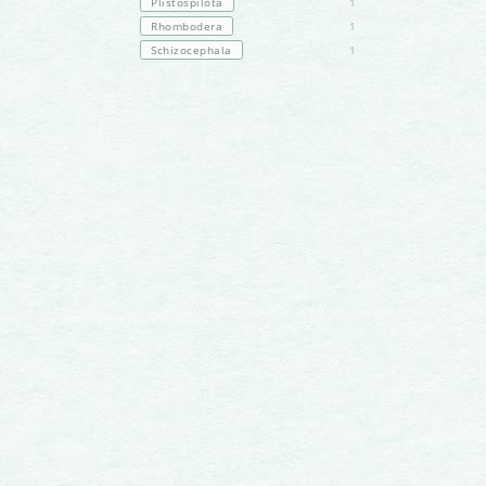
Plistospilota
1
Rhombodera
1
Schizocephala
1