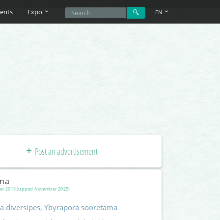
ents
Expo
EN
Post an advertisement
una
er 2015 (upped November 2025)
a diversipes, Ybyrapora sooretama