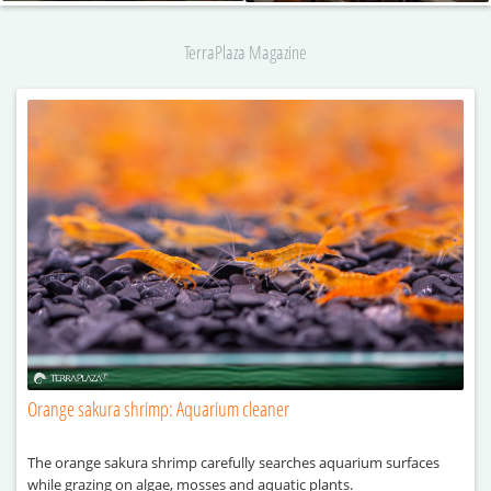
TerraPlaza Magazine
Orange sakura shrimp: Aquarium cleaner
The orange sakura shrimp carefully searches aquarium surfaces
while grazing on algae, mosses and aquatic plants.