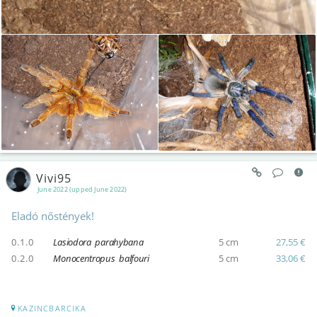
Vivi95
June 2022 (upped June 2022)
Eladó nőstények!
0.1.0
Lasiodora parahybana
5 cm
27,55 €
0.2.0
Monocentropus balfouri
5 cm
33,06 €
KAZINCBARCIKA