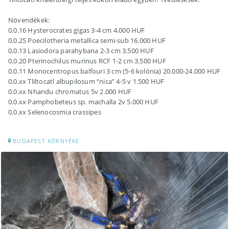
Növendékek:
0.0.16 Hysterocrates gigas 3-4 cm 4.000 HUF
0.0.25 Poecilotheria metallica semi-sub 16.000 HUF
0.0.13 Lasiodora parahybana 2-3 cm 3.500 HUF
0.0.20 Pterinochilus murinus RCF 1-2 cm 3.500 HUF
0.0.11 Monocentropus balfouri 3 cm (5-6 kolónia) 20.000-24.000 HUF
0.0.xx Tliltocatl albupilosum “nica” 4-5 v 1.500 HUF
0.0.xx Nhandu chromatus 5v 2.000 HUF
0.0.xx Pamphobeteus sp. machalla 2v 5.000 HUF
0.0.xx Selenocosmia crassipes
BUDAPEST KÖRNYÉKE