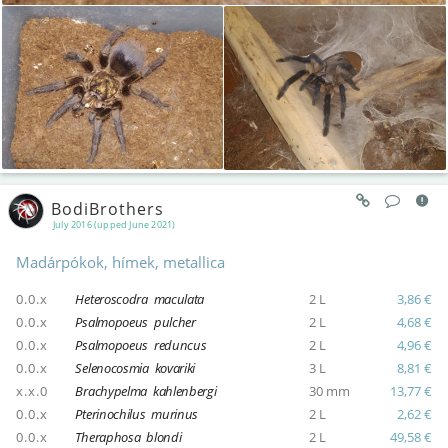
BodiBrothers
July 2016 (upped June 2021)
Madárpókok, hímek, metallica
0.0.x
Heteroscodra maculata
2 L
3,86 €
0.0.x
Psalmopoeus pulcher
2 L
4,68 €
0.0.x
Psalmopoeus reduncus
2 L
4,96 €
0.0.x
Selenocosmia kovariki
3 L
8,81 €
x.x.0
Brachypelma kahlenbergi
30 mm
13,77 €
0.0.x
Pterinochilus murinus
2 L
2,62 €
0.0.x
Theraphosa blondi
2 L
49,58 €