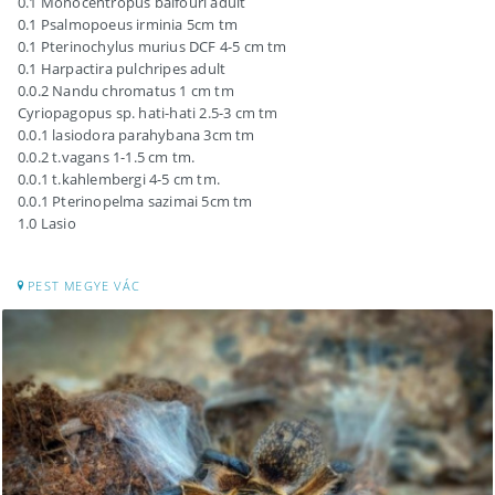
0.1 Monocentropus balfouri adult
0.1 Psalmopoeus irminia 5cm tm
0.1 Pterinochylus murius DCF 4-5 cm tm
0.1 Harpactira pulchripes adult
0.0.2 Nandu chromatus 1 cm tm
Cyriopagopus sp. hati-hati 2.5-3 cm tm
0.0.1 lasiodora parahybana 3cm tm
0.0.2 t.vagans 1-1.5 cm tm.
0.0.1 t.kahlembergi 4-5 cm tm.
0.0.1 Pterinopelma sazimai 5cm tm
1.0 Lasio
PEST MEGYE VÁC