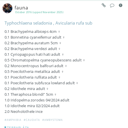
fauna
October 2016 (upped November 2025)
Typhochlaena seladonia , Avicularia rufa sub
0.1 Brachypelma albiceps 4cm ♀
0.1 Bonnetina cyaneifemur adult ♀
0.2 Brachypelma auratum 5cm ♀
0.2 Brachypelma verdezi adult ♀
0.1 Cyriopagopus hati hati adult ♀
0.5 Chromatopelma cyaneopubescens adult ♀
0.2 Monocentropus balfouri adult ♀
0.5 Poecilotheria metallica adult ♀
0.1 Poecilotheria rufilata adult ♀
0.1 Poecilotheria subfusca lowland adult ♀
0.2 Idiothele mira adult ♀
0.1 Theraphosa blondi” 5cm ♀
1.0 Iridopelma zorodes 04/2024 adult
1.0 Idiothele mira 02/2024 adult
2.0 Neoholothele ince
#AMPHIBIA
#CAUDATA
#AMBYSTOMA
TERRAPLÁZA