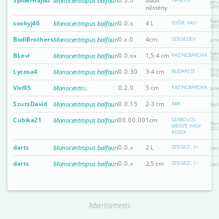
SpiderHajdu
Monocentropus balfouri
0.3.0
adult
Janu
202
nőstény
Feb
sookyj46
Monocentropus balfouri
0.0.x
4 L
GYŐR, VAGY EGYÉB
202
BodiBrothers
Monocentropus balfouri
0.x.0
4cm
SZEGEDEN, NÉHA PE
Jun
Feb
BLevi
Monocentropus balfouri
0.0.xx
1,5-4 cm
KAZINCBARCIKA
202
Oct
Lycosa4
Monocentropus balfouri
0.0.30
3-4 cm
BUDAPEST
202
Vivi95
Monocentropus balfouri
0.2.0
5 cm
KAZINCBARCIKA
Jun
SzutsDavid
Monocentropus balfouri
0.0.15
2-3 cm
ABA
Apri
Cubika21
Monocentropus balfouri
00.00.00
1cm
SZABOLCS-
Nov
MEGYE VAGY
202
POSTA
darts
Monocentropus balfouri
0.0.x
2 L
SZEGED , VÁRPALOT
Las
darts
Monocentropus balfouri
0.0.x
2,5 cm
SZEGED , VÁRPALOT
Las
Advertisements