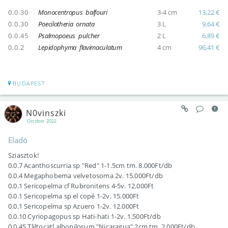
0.0.30
Monocentropus balfouri
3-4 cm
13,22 €
0.0.30
Poecilotheria ornata
3 L
9,64 €
0.0.45
Psalmopoeus pulcher
2 L
6,89 €
0.0.2
Lepidophyma flavimaculatum
4 cm
96,41 €
BUDAPEST
N0vinszki
October 2022
Eladó
Sziasztok!
0.0.7 Acanthoscurria sp "Red" 1-1.5cm tm. 8.000Ft/db
0.0.4 Megaphobema velvetosoma 2v. 15.000Ft/db
0.0.1 Sericopelma cf Rubronitens 4-5v. 12.000Ft
0.0.1 Sericopelma sp el copé 1-2v. 15.000Ft
0.0.1 Sericopelma sp Azuero 1-2v. 12.000Ft
0.0.10 Cyriopagopus sp Hati-hati 1-2v. 1.500Ft/db
0.0.45 Tliltocatl albopilosum "Nicaragua" 2cm tm. 2.000Ft/db