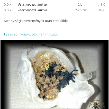
0.0.x
Psalmopoeus irminia
1-2 L
4,13 €
0.0.x
Psalmopoeus irminia
2-2,5 cm
6,89 €
Mennyiségi kedvezmények után érdeklődj!
SZEGED , VÁRPALOTA, TERRAPLÁZA