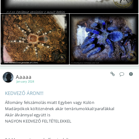
Aaaaa
January 2024
KEDVEZŐ ÁRON!!!
Állomány felszámolás miatt Egyben vagy Külön
Madárpókok költöznének akár terráriumokkal/parafákkal
Akár álvánnyal együtt is
NAGYON KEDVEZŐ FELTÉTELEKKEL