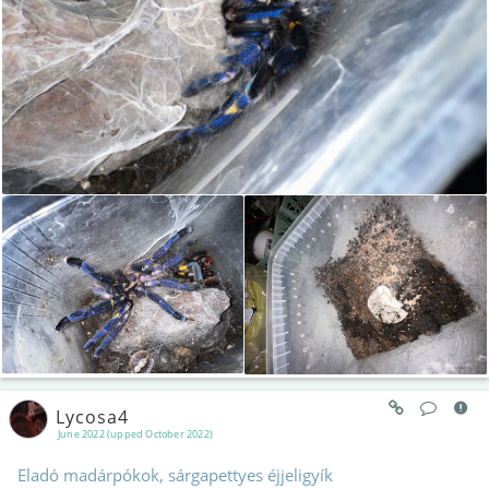
Lycosa4
June 2022 (upped October 2022)
Eladó madárpókok, sárgapettyes éjjeligyík