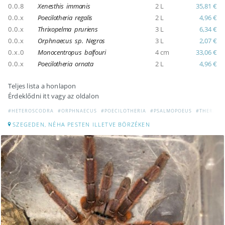
0.0.8
Xenesthis immanis
2 L
35,81 €
0.0.x
Poecilotheria regalis
2 L
4,96 €
0.0.x
Thrixopelma pruriens
3 L
6,34 €
0.0.x
Orphnaecus sp. Negros
3 L
2,07 €
0.x.0
Monocentropus balfouri
4 cm
33,06 €
0.0.x
Poecilotheria ornata
2 L
4,96 €
Teljes lista a honlapon
Érdeklődni itt vagy az oldalon
#HETEROSCODRA
#ORPHNAECUS
#POECILOTHERIA
#PSALMOPOEUS
#THERAPH
SZEGEDEN, NÉHA PESTEN ILLETVE BÖRZÉKEN