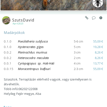
SzutsDavid
April 2023
Madárpókok
0.1.0
Poecilotheria subfusca
5-6 cm
55,09 €
0.1.0
Hysterocrates gigas
5 cm
19,28 €
0.0.2
Pterinochilus murinus
3 cm
8,26 €
0.0.2
Heteroscodra maculata
2 cm
8,26 €
0.0.1
Cyriopagopus sp. Hati-Hati
4 cm
13,77 €
0.0.15
Monocentropus balfouri
2-3 cm
55,09 €
Sziasztok. Terraplázán elérhető vagyok, vagy személyesen is
átvehetők.
Több infó:06202122008
Helyileg Fejér megye, Aba