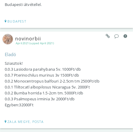
Budapesti átvétellel.
BUDAPEST
novinorbii
April 2021 (upped April 2021)
Eladó
Sziasztok!
0.0.3 Lasiodora parahybana 5v. 1000Ft/db
0.0.7 Pterinochilus murinus 3v 1500Ft/db
0.0.2 Monocentropus balfouri 2-2.5cm tm 2500Ft/db
0.0.1 Tliltocatl albopilosus Nicaragua 5v. 2000Ft
0.0.2 Bumba horrida 1.5-2cm tm. 5000Ft/db
0.0.3 Psalmopeus irminia 3v 2000Ft/db
Egyben:32000Ft
ZALA MEGYE, POSTA