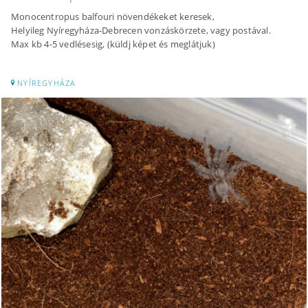
Monocentropus balfouri növendékeket keresek,
Helyileg Nyíregyháza-Debrecen vonzáskörzete, vagy postával.
Max kb 4-5 vedlésesig, (küldj képet és meglátjuk)
NYÍREGYHÁZA