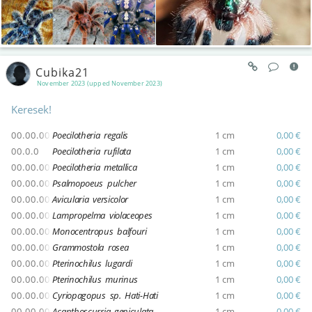
Cubika21
November 2023 (upped November 2023)
Keresek!
00.00.00
Poecilotheria regalis
1 cm
0,00 €
00.0.0
Poecilotheria rufilata
1 cm
0,00 €
00.00.00
Poecilotheria metallica
1 cm
0,00 €
00.00.00
Psalmopoeus pulcher
1 cm
0,00 €
00.00.00
Avicularia versicolor
1 cm
0,00 €
00.00.00
Lampropelma violaceopes
1 cm
0,00 €
00.00.00
Monocentropus balfouri
1 cm
0,00 €
00.00.00
Grammostola rosea
1 cm
0,00 €
00.00.00
Pterinochilus lugardi
1 cm
0,00 €
00.00.00
Pterinochilus murinus
1 cm
0,00 €
00.00.00
Cyriopagopus sp. Hati-Hati
1 cm
0,00 €
00.00.00
Acanthoscurria geniculata
1 cm
0,00 €