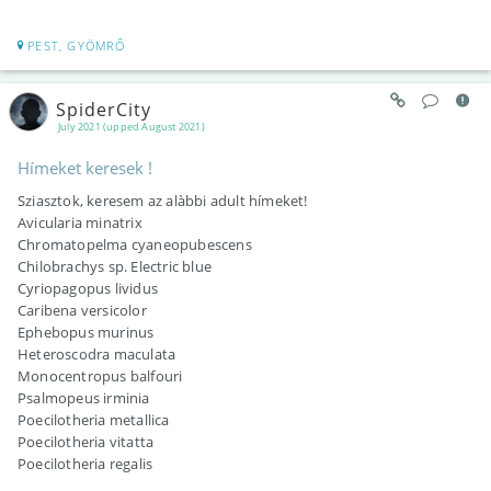
PEST, GYÖMRŐ
SpiderCity
July 2021 (upped August 2021)
Hímeket keresek !
Sziasztok, keresem az alàbbi adult hímeket!
Avicularia minatrix
Chromatopelma cyaneopubescens
Chilobrachys sp. Electric blue
Cyriopagopus lividus
Caribena versicolor
Ephebopus murinus
Heteroscodra maculata
Monocentropus balfouri
Psalmopeus irminia
Poecilotheria metallica
Poecilotheria vitatta
Poecilotheria regalis