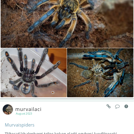
murvailaci
August 2023
Murvaispiders
Tliltocatl khalenbergi teljes kokon eladó egyben! 1vedlésesek!