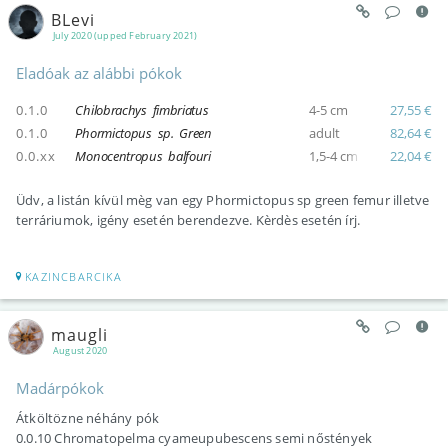
BLevi
July 2020 (upped February 2021)
Eladóak az alábbi pókok
0.1.0
Chilobrachys fimbriatus
4-5 cm
27,55 €
0.1.0
Phormictopus sp. Green
adult
82,64 €
0.0.xx
Monocentropus balfouri
1,5-4 cm
22,04 €
Üdv, a listán kívül mèg van egy Phormictopus sp green femur illetve
terráriumok, igény esetén berendezve. Kèrdès esetén írj.
KAZINCBARCIKA
maugli
August 2020
Madárpókok
Átköltözne néhány pók
0.0.10 Chromatopelma cyameupubescens semi nőstények