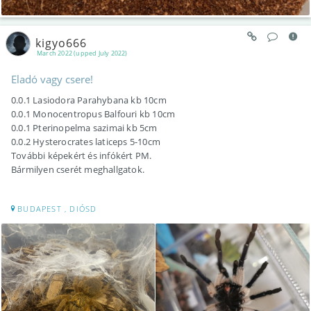
kigyo666
March 2022 (upped July 2022)
Eladó vagy csere!
0.0.1 Lasiodora Parahybana kb 10cm
0.0.1 Monocentropus Balfouri kb 10cm
0.0.1 Pterinopelma sazimai kb 5cm
0.0.2 Hysterocrates laticeps 5-10cm
További képekért és infókért PM.
Bármilyen cserét meghallgatok.
BUDAPEST , DIÓSD