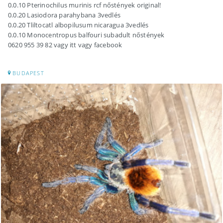
0.0.10 Pterinochilus murinis rcf nőstények original!
0.0.20 Lasiodora parahybana 3vedlés
0.0.20 Tliltocatl albopilusum nicaragua 3vedlés
0.0.10 Monocentropus balfouri subadult nőstények
0620 955 39 82 vagy itt vagy facebook
BUDAPEST