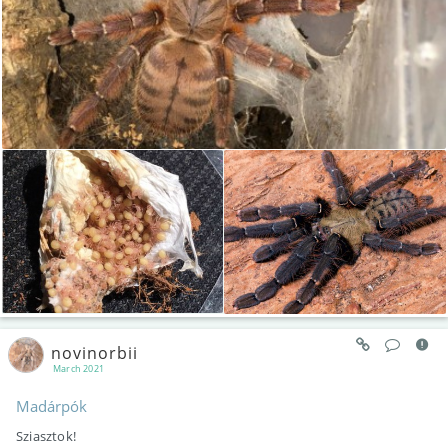
novinorbii
March 2021
Madárpók
Sziasztok!