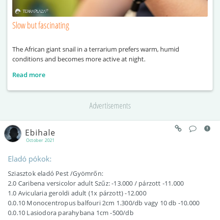
Slow but fascinating
The African giant snail in a terrarium prefers warm, humid
conditions and becomes more active at night.
Read more
Advertisements
Ebihale
October 2021
Eladó pókok:
Sziasztok eladó Pest /Gyömrőn:
2.0 Caribena versicolor adult Szűz: -13.000 / párzott -11.000
1.0 Avicularia geroldi adult (1x párzott) -12.000
0.0.10 Monocentropus balfouri 2cm 1.300/db vagy 10 db -10.000
0.0.10 Lasiodora parahybana 1cm -500/db