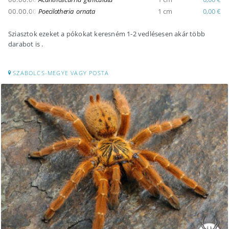
00.00.00
Poecilotheria ornata
1 cm
0,00 €
Sziasztok ezeket a pókokat keresném 1-2 vedlésesen akár több
darabot is .
SZABOLCS-MEGYE VAGY POSTA