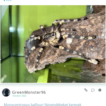
ABA
GreenMonster96
October 2022
Monocentropus balfouri Növendékeket keresek