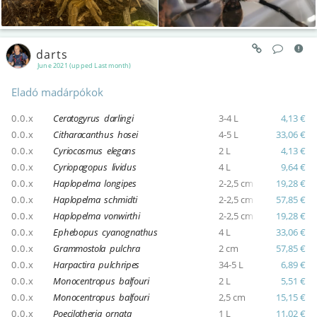
darts
June 2021 (upped Last month)
Eladó madárpókok
0.0.x
Ceratogyrus darlingi
3-4 L
4,13 €
0.0.x
Citharacanthus hosei
4-5 L
33,06 €
0.0.x
Cyriocosmus elegans
2 L
4,13 €
0.0.x
Cyriopagopus lividus
4 L
9,64 €
0.0.x
Haplopelma longipes
2-2,5 cm
19,28 €
0.0.x
Haplopelma schmidti
2-2,5 cm
57,85 €
0.0.x
Haplopelma vonwirthi
2-2,5 cm
19,28 €
0.0.x
Ephebopus cyanognathus
4 L
33,06 €
0.0.x
Grammostola pulchra
2 cm
57,85 €
0.0.x
Harpactira pulchripes
34-5 L
6,89 €
0.0.x
Monocentropus balfouri
2 L
5,51 €
0.0.x
Monocentropus balfouri
2,5 cm
15,15 €
0.0.x
Poecilotheria ornata
1 L
11,02 €