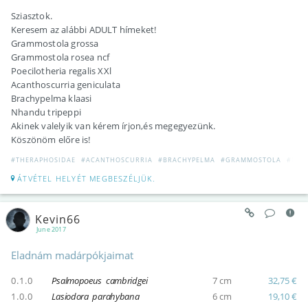
Sziasztok.
Keresem az alábbi ADULT hímeket!
Grammostola grossa
Grammostola rosea ncf
Poecilotheria regalis XXl
Acanthoscurria geniculata
Brachypelma klaasi
Nhandu tripeppi
Akinek valelyik van kérem írjon,és megegyezünk.
Köszönöm előre is!
#THERAPHOSIDAE
#ACANTHOSCURRIA
#BRACHYPELMA
#GRAMMOSTOLA
#NHA
ÁTVÉTEL HELYÉT MEGBESZÉLJÜK.
Kevin66
June 2017
Eladnám madárpókjaimat
0.1.0
Psalmopoeus cambridgei
7 cm
32,75 €
1.0.0
Lasiodora parahybana
6 cm
19,10 €