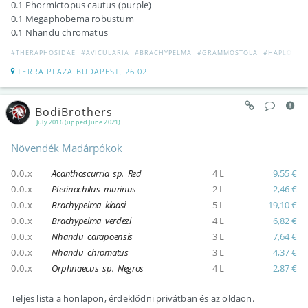
0.1 Phormictopus cautus (purple)
0.1 Megaphobema robustum
0.1 Nhandu chromatus
#THERAPHOSIDAE
#AVICULARIA
#BRACHYPELMA
#GRAMMOSTOLA
#HAPLOPEL
TERRA PLAZA BUDAPEST, 26.02
BodiBrothers
July 2016 (upped June 2021)
Növendék Madárpókok
0.0.x
Acanthoscurria sp. Red
4 L
9,55 €
0.0.x
Pterinochilus murinus
2 L
2,46 €
0.0.x
Brachypelma klaasi
5 L
19,10 €
0.0.x
Brachypelma verdezi
4 L
6,82 €
0.0.x
Nhandu carapoensis
3 L
7,64 €
0.0.x
Nhandu chromatus
3 L
4,37 €
0.0.x
Orphnaecus sp. Negros
4 L
2,87 €
Teljes lista a honlapon, érdeklődni privátban és az oldaon.