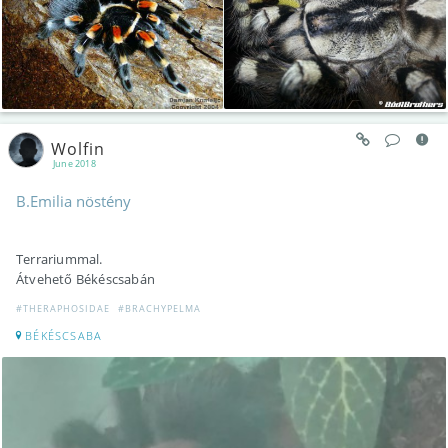
Wolfin
June 2018
B.Emilia nöstény
Terrariummal.
Átvehető Békéscsabán
#THERAPHOSIDAE
#BRACHYPELMA
BÉKÉSCSABA