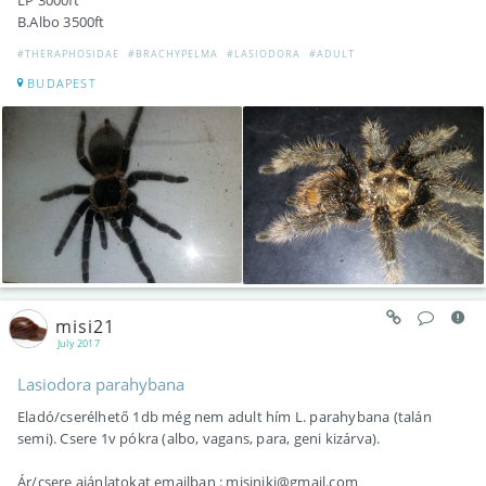
B.Albo 3500ft
#THERAPHOSIDAE
#BRACHYPELMA
#LASIODORA
#ADULT
BUDAPEST
misi21
July 2017
Lasiodora parahybana
Eladó/cserélhető 1db még nem adult hím L. parahybana (talán
semi). Csere 1v pókra (albo, vagans, para, geni kizárva).
Ár/csere ajánlatokat emailban : misiniki@gmail.com