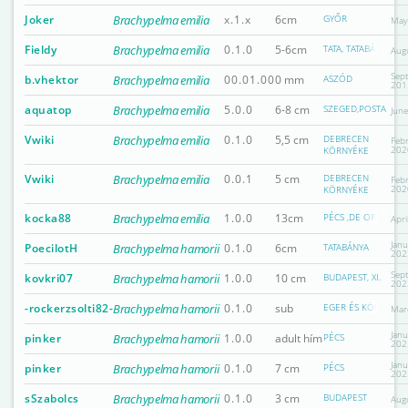
Joker
Brachypelma emilia
x.1.x
6cm
GYŐR
May
Fieldy
Brachypelma emilia
0.1.0
5-6cm
TATA, TATABÁNYA, 
Aug
Sep
b.vhektor
Brachypelma emilia
00.01.00
0 mm
ASZÓD
201
aquatop
Brachypelma emilia
5.0.0
6-8 cm
SZEGED,POSTA
Jun
Vwiki
Brachypelma emilia
0.1.0
5,5 cm
DEBRECEN
Feb
202
KÖRNYÉKE
Vwiki
Brachypelma emilia
0.0.1
5 cm
DEBRECEN
Feb
202
KÖRNYÉKE
kocka88
Brachypelma emilia
1.0.0
13cm
PÉCS ,DE ORSZÁGO
Apri
Janu
PoecilotH
Brachypelma hamorii
0.1.0
6cm
TATABÁNYA
202
Sep
kovkri07
Brachypelma hamorii
1.0.0
10 cm
BUDAPEST, XI.
202
-rockerzsolti82-
Brachypelma hamorii
0.1.0
sub
EGER ÉS KÖRNYÉKE
Mar
Janu
pinker
Brachypelma hamorii
1.0.0
adult hím
PÉCS
202
Janu
pinker
Brachypelma hamorii
0.1.0
7 cm
PÉCS
202
sSzabolcs
Brachypelma hamorii
0.1.0
3 cm
BUDAPEST
Aug