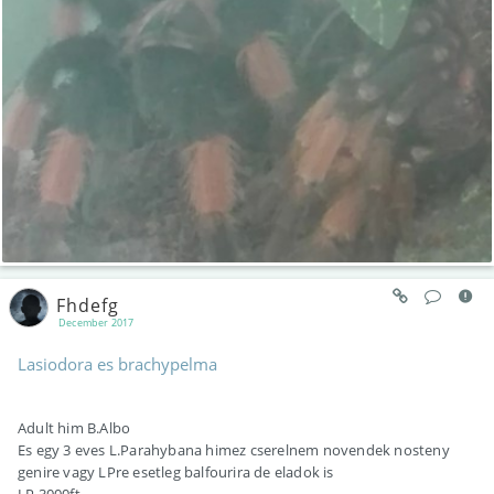
Fhdefg
December 2017
Lasiodora es brachypelma
Adult him B.Albo
Es egy 3 eves L.Parahybana himez cserelnem novendek nosteny
genire vagy LPre esetleg balfourira de eladok is
LP 3000ft