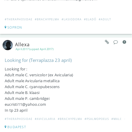
#THERAPHOSIDAE
#BRACHYPELMA
#LASIODORA
#ELADÓ
#ADULT
SOPRON
Allexa
April 2017 (upped April 2017)
Looking for (Terraplazza 23 april)
Looking for :
Adult male C. versicolor (ex Avicularia)
Adult male Avicularia metallica
Adult male C. cyanopubescens
Adult male B. klaasi
Adult male P. cambridgei
eucristi11@yahoo.com
In tp 23 april
#THERAPHOSIDAE
#AVICULARIA
#BRACHYPELMA
#PSALMOPOEUS
#MALE
#VER
BUDAPEST