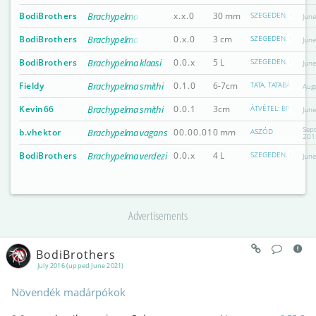
BodiBrothers
Brachypelma kahlenbergi
x.x.0
30 mm
SZEGEDEN, NÉHA P
Jun
BodiBrothers
Brachypelma kahlenbergi
0.x.0
3 cm
SZEGEDEN, NÉHA B
Jun
BodiBrothers
Brachypelma klaasi
0.0.x
5 L
SZEGEDEN, IDŐNKÉ
Jun
Fieldy
Brachypelma smithi
0.1.0
6-7cm
TATA, TATABÁNYA, 
Aug
Kevin66
Brachypelma smithi
0.0.1
3cm
ÁTVÉTEL: BP MÓRICZ
Jun
Sep
b.vhektor
Brachypelma vagans
00.00.01
0 mm
ASZÓD
201
BodiBrothers
Brachypelma verdezi
0.0.x
4 L
SZEGEDEN, IDŐNKÉ
Jun
Advertisements
BodiBrothers
July 2016 (upped June 2021)
Növendék madárpókok