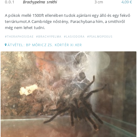
0.0.1
Brachypelma smithi
3 cm
4,09 €
A pókok mellé 1500ft ellenében tudok ajánlani egy álló és egy fekvő
terráriumot.A Cambridge nőstény, Parachybana hím, a smithiről
még nem lehet tudni.
#THERAPHOSIDAE
#BRACHYPELMA
#LASIODORA
#PSALMOPOEUS
ÁTVÉTEL: BP MÓRICZ ZS. KÖRTÉR XI.KER