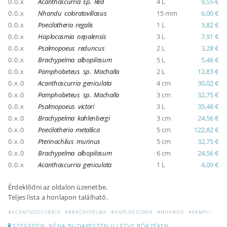
0.0.x
Acanthoscurria sp. Red
4 L
9,55 €
0.0.x
Nhandu coloratovillosus
15 mm
6,00 €
0.0.x
Poecilotheria regalis
1 L
3,82 €
0.0.x
Haplocosmia nepalensis
3 L
7,91 €
0.0.x
Psalmopoeus reduncus
2 L
3,28 €
0.0.x
Brachypelma albopilosum
5 L
5,46 €
0.0.x
Pamphobeteus sp. Machalla
2 L
12,83 €
0.x.0
Acanthoscurria geniculata
4 cm
30,02 €
0.x.0
Pamphobeteus sp. Machalla
3 cm
32,75 €
0.0.x
Psalmopoeus victori
3 L
35,48 €
0.x.0
Brachypelma kahlenbergi
3 cm
24,56 €
0.x.0
Poecilotheria metallica
5 cm
122,82 €
0.x.0
Pterinochilus murinus
5 cm
32,75 €
0.x.0
Brachypelma albopilosum
6 cm
24,56 €
0.0.x
Acanthoscurria geniculata
1 L
4,09 €
Érdeklődni az oldalon üzenetbe.
Teljes lista a honlapon található.
#ACANTHOSCURRIA
#BRACHYPELMA
#HAPLOCOSMIA
#NHANDU
#PAMPHOBET
SZEGEDEN, NÉHA BUDAPESTEN ILLETVE BÖRZÉKEN