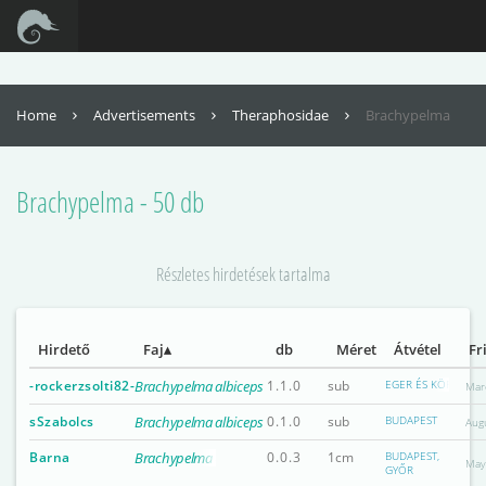
For full functionality of this site it is necessary to enable JavaScript. Here are
the
instructions how to enable JavaScript in your web browser
.
Home
Advertisements
Theraphosidae
Brachypelma
Brachypelma - 50 db
Részletes hirdetések tartalma
Hirdető
Faj
db
Méret
Átvétel
Fr
-rockerzsolti82-
Brachypelma albiceps
1.1.0
sub
EGER ÉS KÖRNYÉKE
Mar
sSzabolcs
Brachypelma albiceps
0.1.0
sub
BUDAPEST
Aug
Barna
Brachypelma albopilosum
0.0.3
1cm
BUDAPEST,
May
GYŐR