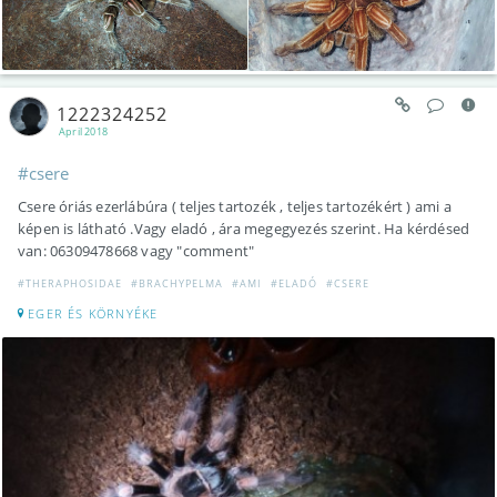
1222324252
April 2018
#csere
Csere óriás ezerlábúra ( teljes tartozék , teljes tartozékért ) ami a
képen is látható .Vagy eladó , ára megegyezés szerint. Ha kérdésed
van: 06309478668 vagy "comment"
#THERAPHOSIDAE
#BRACHYPELMA
#AMI
#ELADÓ
#CSERE
EGER ÉS KÖRNYÉKE