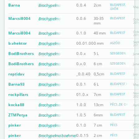
Barna
Brachypelma albopilosum
0.0.4
2cm
BUDAPEST,
May
GYŐR
Marcsi8004
Brachypelma albopilosum
0.0.6
30-35
BUDAPEST
Oct
201
mm
Oct
Marcsi8004
Brachypelma albopilosum
0.1.0
40 mm
BUDAPEST
201
Sep
b.vhektor
Brachypelma albopilosum
00.01.00
0 mm
ASZÓD
201
BodiBrothers
Brachypelma albopilosum
0.0.x
5 L
SZEGEDEN, NÉHA B
Jun
BodiBrothers
Brachypelma albopilosum
0.x.0
6 cm
SZEGEDEN, NÉHA B
Jun
reptidav
Brachypelma albopilosum
_0.0.40
0,5cm
BUDAPEST
July
Barna93
Brachypelma albopilosum
0.0.1
6 L
BUDAPEST KÖZPONT
May
Nov
rockpillars
Brachypelma albopilosum
01.0.x
7cm
BUDAPEST
202
kocka88
Brachypelma albopilosum
1.0.0
13cm
PÉCS ,DE ORSZÁGO
Apri
ZTMPetya
Brachypelma albopilosum
1.0.5
6mm
BUDAPEST
Apri
Janu
pinker
Brachypelma albopilosum
0.1.0
7 cm
PÉCS
202
Janu
pinker
Brachypelma boehmei
0.0.15
2 cm
PÉCS
202