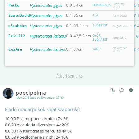
February
Petko
Hysterocrates gigas
0.0.5
4 cm
TERRAPLAZA
€ 
2023
SzutsDavid
Hysterocrates gigas
0.1.0
5 cm
ABA
€ 
April 2023
sSzabolcs
Hysterocrates gigas
0.1.0
3-4 cm
BUDAPEST
€ 
August 2025
Erik1212
Hysterocrates laticeps
0.0.4
2,5-3 cm
GYŐR,
€
June 2019
BUDAPEST
November
CezAre
Hysterocrates laticeps
0.1.0
7cm
GYŐR
€ 
2021
Advertisements
poecipelma
May 2016 (upped November 2016)
Eladó madárpókok saját szaporulat
10.0.0 Psalmopoeus irminia 7v 5€
0.0.20 Avicularia diversipes 4v 20€
0.0.83 Hysterocrates hercules 4v 8€
0.0.58 Poecilotheria smithi 2v 10€