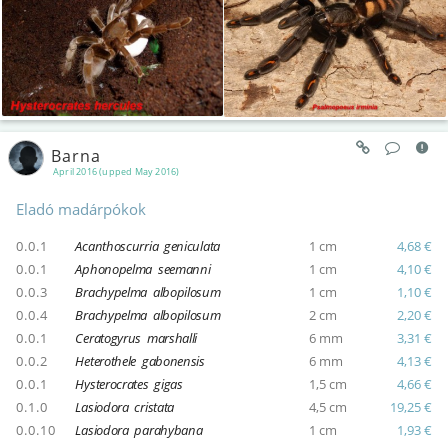
Barna
April 2016 (upped May 2016)
Eladó madárpókok
0.0.1
Acanthoscurria geniculata
1 cm
4,68 €
0.0.1
Aphonopelma seemanni
1 cm
4,10 €
0.0.3
Brachypelma albopilosum
1 cm
1,10 €
0.0.4
Brachypelma albopilosum
2 cm
2,20 €
0.0.1
Ceratogyrus marshalli
6 mm
3,31 €
0.0.2
Heterothele gabonensis
6 mm
4,13 €
0.0.1
Hysterocrates gigas
1,5 cm
4,66 €
0.1.0
Lasiodora cristata
4,5 cm
19,25 €
0.0.10
Lasiodora parahybana
1 cm
1,93 €