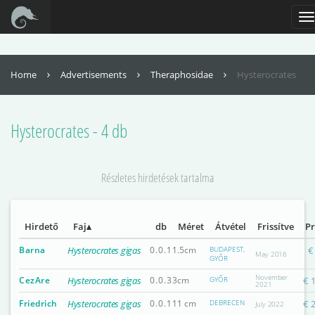
For full functionality of this site it is necessary to enable JavaScript. Here are
the
instructions how to enable JavaScript in your web browser
.
To
na
Home
Advertisements
Theraphosidae
Hysterocrates
Hysterocrates - 4 db
Részletes hirdetések tartalma
Hirdető
Faj
db
Méret
Átvétel
Frissítve
Pr
Barna
Hysterocrates gigas
0.0.1
1.5cm
BUDAPEST,
€
May 2016
GYŐR
November
CezAre
Hysterocrates gigas
0.0.3
3cm
GYŐR
€ 
2021
Friedrich
Hysterocrates gigas
0.0.1
11 cm
DEBRECEN
€ 
July 2022