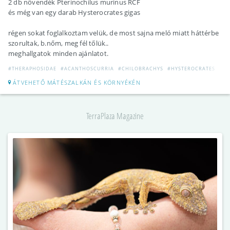
2 db növendék Pterinochilus murinus RCF
és még van egy darab Hysterocrates gigas
régen sokat foglalkoztam velük, de most sajna meló miatt háttérbe
szorultak, b.nőm, meg fél tőlük..
meghallgatok minden ajánlatot.
#THERAPHOSIDAE
#ACANTHOSCURRIA
#CHILOBRACHYS
#HYSTEROCRATES
#PT
ÁTVEHETŐ MÁTÉSZALKÁN ÉS KÖRNYÉKÉN
TerraPlaza Magazine