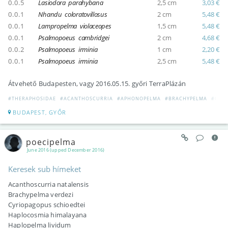
0.0.5
Lasiodora parahybana
2,5 cm
3,03 €
0.0.1
Nhandu coloratovillosus
2 cm
5,48 €
0.0.1
Lampropelma violaceopes
1,5 cm
5,48 €
0.0.1
Psalmopoeus cambridgei
2 cm
4,68 €
0.0.2
Psalmopoeus irminia
1 cm
2,20 €
0.0.1
Psalmopoeus irminia
2,5 cm
5,48 €
Átvehető Budapesten, vagy 2016.05.15. győri TerraPlázán
#THERAPHOSIDAE
#ACANTHOSCURRIA
#APHONOPELMA
#BRACHYPELMA
#CER
BUDAPEST, GYŐR
poecipelma
June 2016 (upped December 2016)
Keresek sub hímeket
Acanthoscurria natalensis
Brachypelma verdezi
Cyriopagopus schioedtei
Haplocosmia himalayana
Haplopelma lividum