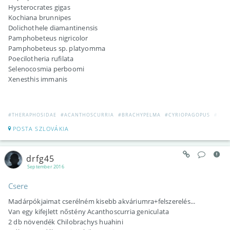
Hysterocrates gigas
Kochiana brunnipes
Dolichothele diamantinensis
Pamphobeteus nigricolor
Pamphobeteus sp. platyomma
Poecilotheria rufilata
Selenocosmia perboomi
Xenesthis immanis
#THERAPHOSIDAE
#ACANTHOSCURRIA
#BRACHYPELMA
#CYRIOPAGOPUS
#HAP
POSTA SZLOVÁKIA
drfg45
September 2016
Csere
Madárpókjaimat cserélném kisebb akváriumra+felszerelés...
Van egy kifejlett nőstény Acanthoscurria geniculata
2 db növendék Chilobrachys huahini