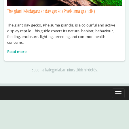
The giant Madagascar day gecko (Phelsuma grandis)
The giant day gecko, Phelsuma grandis, is a colourful and active
display reptile. This guide covers its natural habitat, behaviour,
feeding, enclosure, lighting, breeding and common health
concerns.
Read more
Ebben a kategóriában nincs több hirdetés.
Toggle
naviga