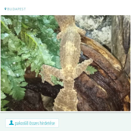
BUDAPEST
pakos68 összes hirdetése