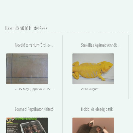
Hasonló hüllő hirdetések
Nevelő terrárium(Érd. e-mail)
Szakállas Agámát vennék, keresek
2015 May (uppolva 2015 May)
2018 August
Zoomed Reptibator Keltető
Hobbi és eleség patik!