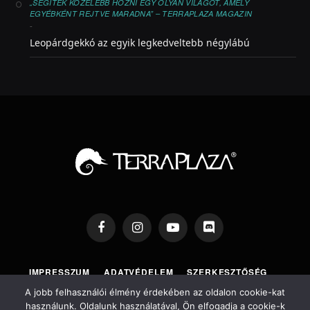
„SEGÍTEK KÖZELEBB HOZNI EGY OLYAN VILÁGOT, AMELY
EGYÉBKÉNT REJTVE MARADNA” – TERRAPLAZA MAGAZIN
-
Leopárdgekkó az egyik legkedveltebb négylábú
Facebook
Instagram
YouTube
Discord
IMPRESSZUM
ADATVÉDELEM
SZERKESZTŐSÉG
TERRAPLAZA SHOP
TERRAPLAZA EXPO
A jobb felhasználói élmény érdekében az oldalon cookie-kat
használunk. Oldalunk használatával, Ön elfogadja a cookie-k