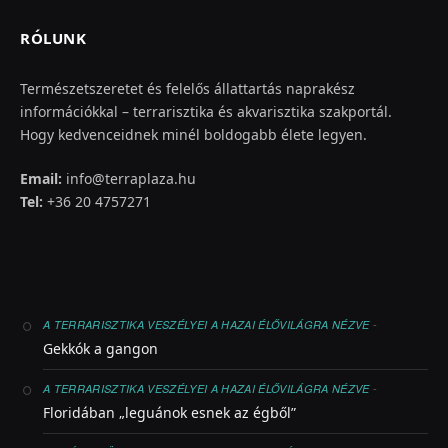
RÓLUNK
Természetszeretet és felelős állattartás naprakész
információkkal – terrarisztika és akvarisztika szakportál.
Hogy kedvenceidnek minél boldogabb élete legyen.
Email:
info@terraplaza.hu
Tel:
+36 20 4757271
-
A TERRARISZTIKA VESZÉLYEI A HAZAI ÉLŐVILÁGRA NÉZVE
Gekkók a gangon
-
A TERRARISZTIKA VESZÉLYEI A HAZAI ÉLŐVILÁGRA NÉZVE
Floridában „leguánok esnek az égből”