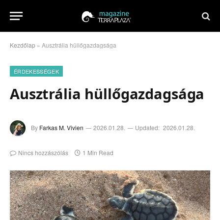
Kezdőlap
»
Ausztrália hüllőgazdagsága
ÉRDEKESSÉGEK
Ausztrália hüllőgazdagsága
By
Farkas M. Vivien
2026.01.28.
Updated:
2026.01.28.
Nincs hozzászólás
1 Min Read