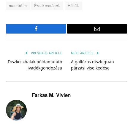
ausztrália
Érdekességek
Hüllők
Facebook
Email
PREVIOUS ARTICLE
NEXT ARTICLE
Diszkoszhalak példamutató
A galléros díszleguán
ivadékgondozása
párzási viselkedése
Farkas M. Vivien