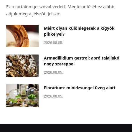
Ez a tartalom jelszóval védett. Megtekintéséhez alább
adjuk meg a jelszót. Jelszó:
Miért olyan különlegesek a kígyók
pikkelyei?
2026.08.05.
Armadillidium gestroi: apró talajlakó
nagy szereppel
2026.08.05.
Florárium: minidzsungel üveg alatt
2026.08.05.