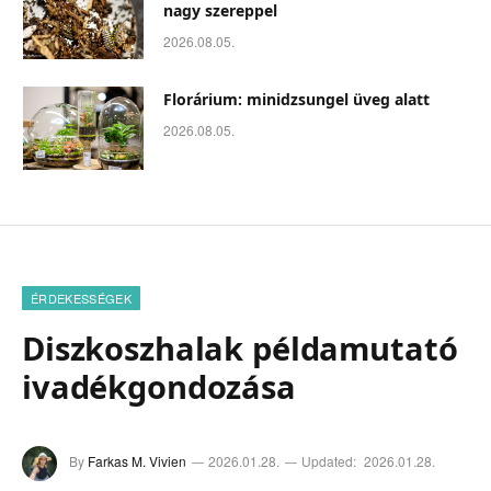
nagy szereppel
2026.08.05.
Florárium: minidzsungel üveg alatt
2026.08.05.
ÉRDEKESSÉGEK
Diszkoszhalak példamutató
ivadékgondozása
By
Farkas M. Vivien
2026.01.28.
Updated:
2026.01.28.