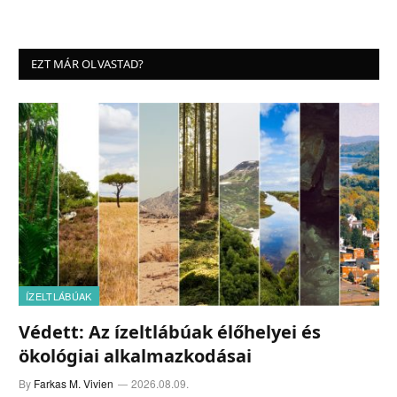
EZT MÁR OLVASTAD?
ÍZELTLÁBÚAK
Védett: Az ízeltlábúak élőhelyei és
ökológiai alkalmazkodásai
By
Farkas M. Vivien
2026.08.09.