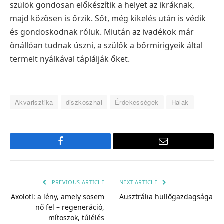
szülök gondosan előkészítik a helyet az ikráknak,
majd közösen is őrzik. Sőt, még kikelés után is védik
és gondoskodnak róluk. Miután az ivadékok már
önállóan tudnak úszni, a szülők a bőrmirigyeik által
termelt nyálkával táplálják őket.
Akvarisztika
diszkoszhal
Érdekességek
Halak
Facebook
Email
PREVIOUS ARTICLE
NEXT ARTICLE
Axolotl: a lény, amely sosem
Ausztrália hüllőgazdagsága
nő fel – regeneráció,
mítoszok, túlélés