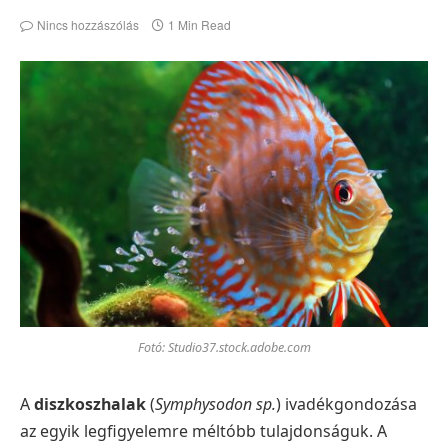
Nincs hozzászólás
1 Min Read
Fotó: Studio37.stock.adobe.com
A
diszkoszhalak
(
Symphysodon sp.
) ivadékgondozása
az egyik legfigyelemre méltóbb tulajdonságuk. A