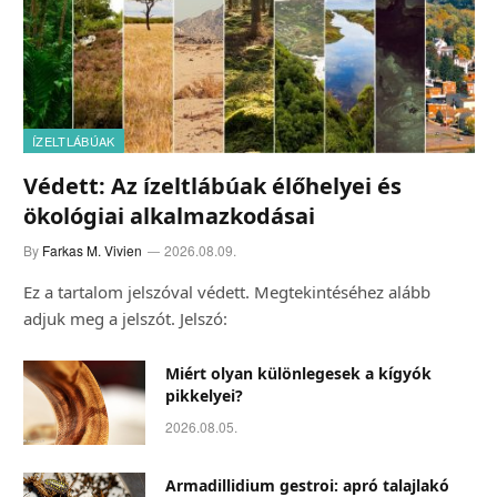
ÍZELTLÁBÚAK
Védett: Az ízeltlábúak élőhelyei és
ökológiai alkalmazkodásai
By
Farkas M. Vivien
2026.08.09.
Ez a tartalom jelszóval védett. Megtekintéséhez alább
adjuk meg a jelszót. Jelszó:
Miért olyan különlegesek a kígyók
pikkelyei?
2026.08.05.
Armadillidium gestroi: apró talajlakó