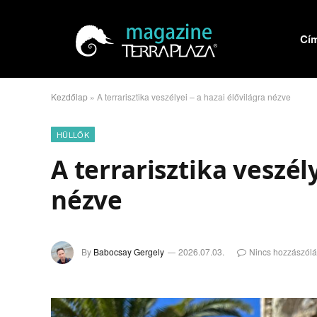
Cí
Kezdőlap
»
A terrarisztika veszélyei – a hazai élővilágra nézve
HÜLLŐK
A terrarisztika veszél
nézve
By
Babocsay Gergely
2026.07.03.
Nincs hozzászólá