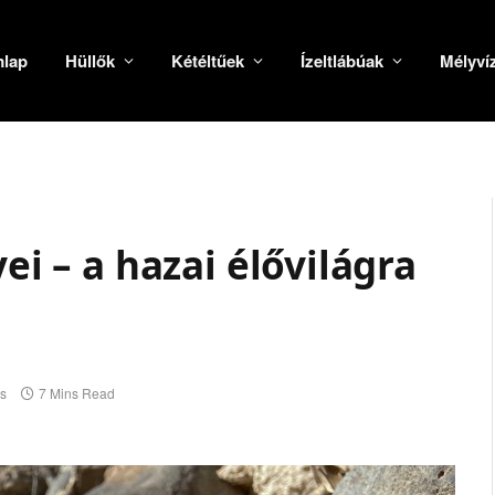
mlap
Hüllők
Kétéltűek
Ízeltlábúak
Mélyví
yei – a hazai élővilágra
s
7 Mins Read