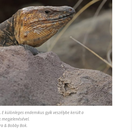
i). E különleges endemikus gyík veszélybe került a
ók megjelenésével.
ra & Bobby Bok.