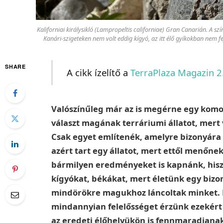
Kaliforniai királysikló (Lampropeltis californiae) Gran Canarián. A sz
Kanári-szigeteken nem volt eddig kígyó, az itt élő gyíkokban nem 
SHARE
A cikk ízelítő a
TerraPlaza Magazin 2
Valószínűleg már az is megérne egy komo
választ magának terráriumi állatot, mert
Csak egyet említenék, amelyre bizonyára
azért tart egy állatot, mert ettől menőne
bármilyen eredményeket is kapnánk, hisz
kígyókat, békákat, mert életünk egy bizo
mindörökre magukhoz láncoltak minket. É
mindannyian felelősséget érzünk ezekért a
az eredeti élőhelyükön is fennmaradjanak