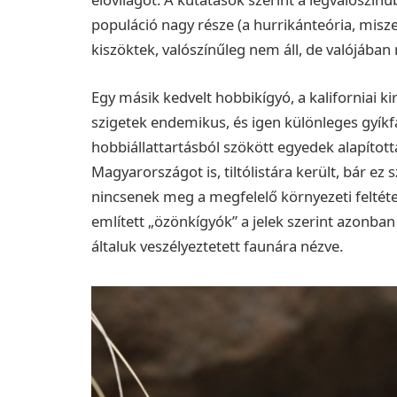
populáció nagy része (a hurrikánteória, miszer
kiszöktek, valószínűleg nem áll, de valójában 
Egy másik kedvelt hobbikígyó, a kaliforniai kir
szigetek endemikus, és igen különleges gyíkfa
hobbiállattartásból szökött egyedek alapítot
Magyarországot is, tiltólistára került, bár e
nincsenek meg a megfelelő környezeti feltéte
említett „özönkígyók” a jelek szerint azonban 
általuk veszélyeztetett faunára nézve.