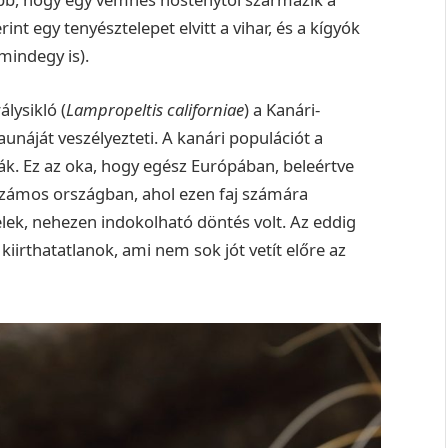
int egy tenyésztelepet elvitt a vihar, és a kígyók
mindegy is).
álysikló (
Lampropeltis californiae
) a Kanári-
unáját veszélyezteti. A kanári populációt a
ták. Ez az oka, hogy egész Európában, beleértve
z számos országban, ahol ezen faj számára
lek, nehezen indokolható döntés volt. Az eddig
kiirthatatlanok, ami nem sok jót vetít előre az