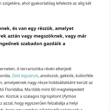
 szigetére, ahol gyakorlatilag lefelezte az alig két
enek, és van egy részük, amelyet
lyek aztán vagy megszöknek, vagy már
ngednek szabadon gazdáik a
rneten. A terrarisztika révén elterjedt
lorida.
Zöld leguánok
, anoliszok, gekkók, különféle
n, amelyeknek nagy része hobbiállatként került az
ó Floridába. Ma több mint 60 megtelepedett
. Köztük a szalagos tigrispitont (
Python
z azzal, hogy egyszerűen felzabálja a helyi
nűbb, hogy egy vemhes nősténytől származik a