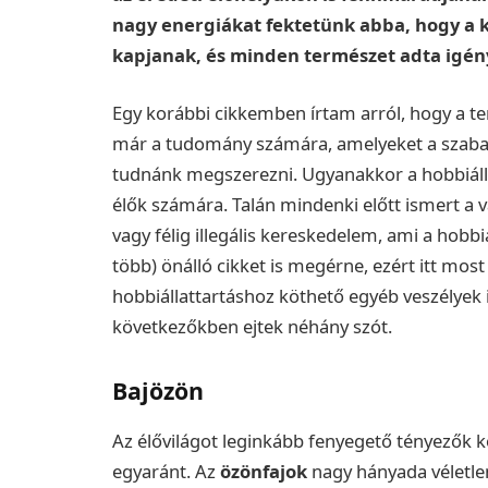
nagy energiákat fektetünk abba, hogy a k
kapjanak, és minden természet adta igény
Egy korábbi cikkemben írtam arról, hogy a ter
már a tudomány számára, amelyeket a szab
tudnánk megszerezni. Ugyanakkor a hobbiálla
élők számára. Talán mindenki előtt ismert a v
vagy félig illegális kereskedelem, ami a hobbiá
több) önálló cikket is megérne, ezért itt mos
hobbiállattartáshoz köthető egyéb veszélyek is
következőkben ejtek néhány szót.
Bajözön
Az élővilágot leginkább fenyegető tényezők k
egyaránt. Az
özönfajok
nagy hányada véletle