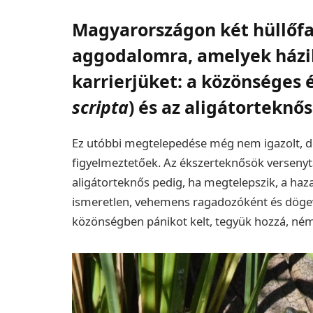
Magyarországon két hüllőfaj
aggodalomra, amelyek házi
karrierjüket: a közönséges 
scripta
) és az aligátorteknős
Ez utóbbi megtelepedése még nem igazolt, de
figyelmeztetőek. Az ékszerteknősök versenyt
aligátorteknős pedig, ha megtelepszik, a haz
ismeretlen, vehemens ragadozóként és dögev
közönségben pánikot kelt, tegyük hozzá, ném