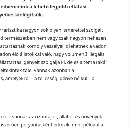
edvenceink a lehető legjobb ellátást
eiket kielégítsük.
rarisztika nagyon sok olyan ismerettel szolgált
ad természetben nem vagy csak nagyon nehezen
ttartásnak komoly veszélyei is lehetnek a vadon
adon élő állatokkal való, nagy volumenű illegális
llattartás igényeit szolgálja ki, de ez a téma (akár
t eltekintek tőle. Vannak azonban a
, amelyekről – a teljesség igénye nélkül – a
özött vannak az özönfajok, állatok és növények
nszerűen potyautasként érkezik, mint például a