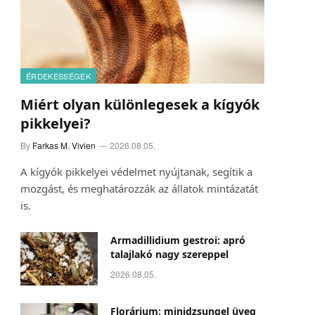
ÉRDEKESSÉGEK
Miért olyan különlegesek a kígyók
pikkelyei?
By
Farkas M. Vivien
2026.08.05.
A kígyók pikkelyei védelmet nyújtanak, segítik a
mozgást, és meghatározzák az állatok mintázatát
is.
Armadillidium gestroi: apró
talajlakó nagy szereppel
2026.08.05.
Florárium: minidzsungel üveg