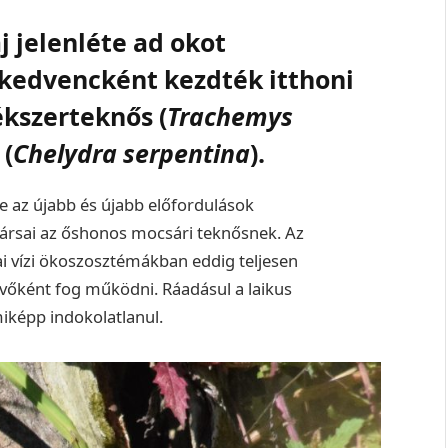
 jelenléte ad okot
kedvencként kezdték itthoni
ékszerteknős (
Trachemys
 (
Chelydra serpentina
).
 az újabb és újabb előfordulások
ársai az őshonos mocsári teknősnek. Az
ai vízi ökoszosztémákban eddig teljesen
őként fog működni. Ráadásul a laikus
iképp indokolatlanul.