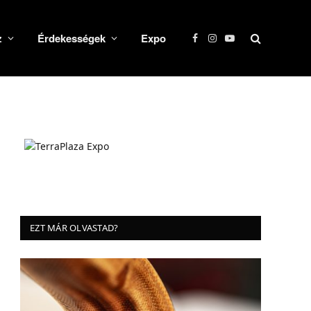
z
Érdekességek
Expo
Facebook
Instagram
YouTube
EZT MÁR OLVASTAD?