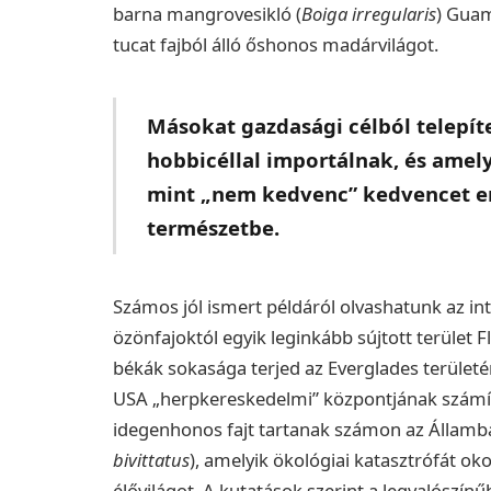
barna mangrovesikló (
Boiga irregularis
) Guam
tucat fajból álló őshonos madárvilágot.
Másokat gazdasági célból telepít
hobbicéllal importálnak, és ame
mint „nem kedvenc” kedvencet e
természetbe.
Számos jól ismert példáról olvashatunk az inte
özönfajoktól egyik leginkább sújtott terület F
békák sokasága terjed az Everglades területé
USA „herpkereskedelmi” központjának számít
idegenhonos fajt tartanak számon az Államban
bivittatus
), amelyik ökológiai katasztrófát oko
élővilágot. A kutatások szerint a legvalószí