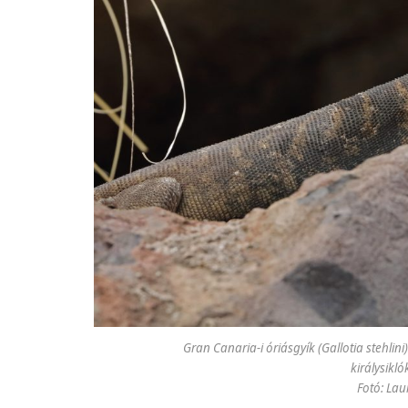
Gran Canaria-i óriásgyík (Gallotia stehlin
királysikl
Fotó: Lau