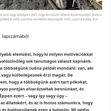
íne nem hagy kétséget a felől, hogy terráriumi állatok leszármazottja. Mivel a
fejlődtek ki velük szemben önvédelmi képességek. Fotó: Laura & Bobby Bok.
.
lapszámából
lyabb elemzést, hogy ki milyen motivációkkal
 valószínűleg sok tanulságos választ kapnánk.
 a többségünk tudna példát mondani: van, aki
k vagy különlegesnek érzi magát. De
em, hogy a többségünk azért tart pókokat,
nyos pontján elvarázsoltak bennünket, és
ppen ezért – vagy így vagy úgy –
z állatokért, és az is fontos számunkra, hogy
 és boldoguljanak ezen a bolygón. Mi pedig