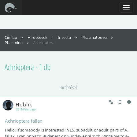
Az oldal teljes funkcionalitásának eléréséhez engedélyezni kell a
JavaScriptet. Itt találhatók
Toggl
az instrukciók, hogy hogyan engedélyezheti a JavaScriptet a böngészőjében
navig
Címlap
Hirdetések
Insecta
Phasmatodea
Phasmida
Achrioptera
Achrioptera - 1 db
Hirdetések
Hoblik
2018 February
Achrioptera fallax
Hello! If somebody is interested in L5, subadult or adult pairs of A.
fallax, I can bring to Budapest on Sunday April 15th. Write me to e-