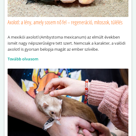
Axolotl: a lény, amely sosem nő fel – regeneráció, mítoszok, túlélés
A mexikói axolotl (Ambystoma mexicanum) az elmúlt években
ismét nagy népszerűségre tett szert. Nemcsak a karakter, a valódi
axolotl is gyorsan belopja magát az ember szívébe.
Tovább olvasom