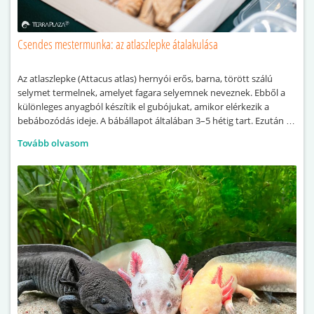
Csendes mestermunka: az atlaszlepke átalakulása
Az atlaszlepke (Attacus atlas) hernyói erős, barna, törött szálú
selymet termelnek, amelyet fagara selyemnek neveznek. Ebből a
különleges anyagból készítik el gubójukat, amikor elérkezik a
bebábozódás ideje. A bábállapot általában 3–5 hétig tart. Ezután a
gubóból előbújik a kifejlett lepke, vagyis az imágó. Így válik a
Tovább olvasom
hernyó látványos, különleges atlaszlepkévé.