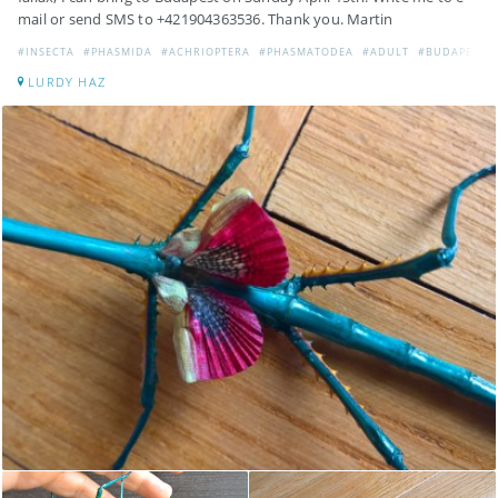
mail or send SMS to +421904363536. Thank you. Martin
#INSECTA
#PHASMIDA
#ACHRIOPTERA
#PHASMATODEA
#ADULT
#BUDAPEST
LURDY HAZ