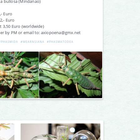
a bullosa (Mindanao)
,- Euro
12,- Euro
t 3,50 Euro (worldwide)
der by PM or email to: axiopoena@gmx.net
#PHASMIDA
#MEARNSIANA
#PHASMATODEA