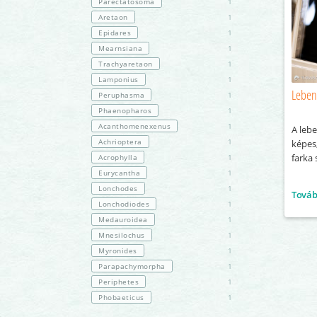
Parectatosoma
1
Aretaon
1
Epidares
1
Mearnsiana
1
Trachyaretaon
1
Lamponius
1
Lebeny
Peruphasma
1
Phaenopharos
1
Acanthomenexenus
1
A leb
Achrioptera
1
képes,
farka 
Acrophylla
1
Eurycantha
1
Lonchodes
1
Tová
Lonchodiodes
1
Medauroidea
1
Mnesilochus
1
Myronides
1
Parapachymorpha
1
Periphetes
1
Phobaeticus
1