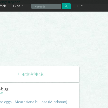
 böngészőjében
.
ések
Expo
HU
Hirdetésfeladás
l-bug
uly
e eggs - Mearnsiana bullosa (Mindanao)