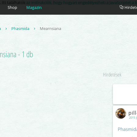
. Itt találhatók
az instrukciók, hogy hogyan engedélyezheti a JavaScriptet a
Shop
Magazin
Hirdet
a
Phasmida
Mearnsiana
siana - 1 db
Hirdetések
pil
2015 J
Phasmida