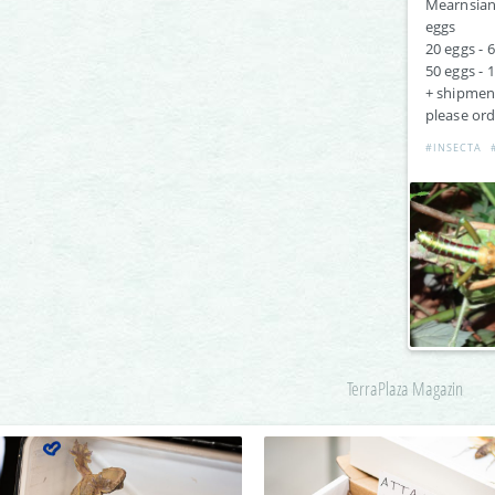
Mearnsian
eggs
20 eggs - 6
50 eggs - 
+ shipmen
please or
#INSECTA
TerraPlaza Magazin