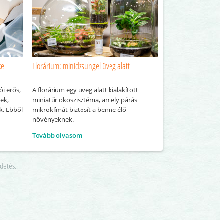
ke
Florárium: minidzsungel üveg alatt
ói erős,
A florárium egy üveg alatt kialakított
nek,
miniatűr ökoszisztéma, amely párás
k. Ebből
mikroklímát biztosít a benne élő
növényeknek.
Tovább olvasom
gubóból
imágó.
rdetés.
leges