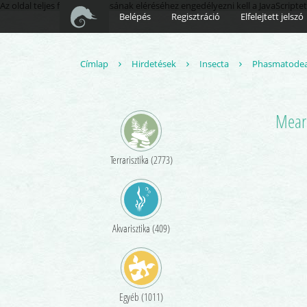
Az oldal teljes funkcionalitásának eléréséhez engedélyezni kell a JavaScriptet
Belépés
Regisztráció
Elfelejtett jelszó
Címlap
Hirdetések
Insecta
Phasmatode
Mearn
Terrarisztika (2773)
Akvarisztika (409)
Egyéb (1011)