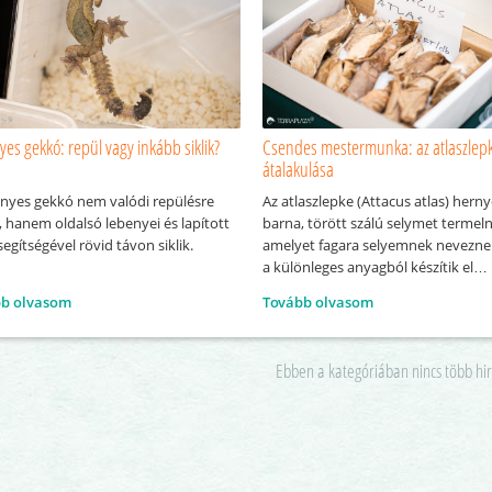
es gekkó: repül vagy inkább siklik?
Csendes mestermunka: az atlaszlep
átalakulása
enyes gekkó nem valódi repülésre
Az atlaszlepke (Attacus atlas) herny
 hanem oldalsó lebenyei és lapított
barna, törött szálú selymet termel
segítségével rövid távon siklik.
amelyet fagara selyemnek nevezne
a különleges anyagból készítik el
gubójukat, amikor elérkezik a
bb olvasom
Tovább olvasom
bebábozódás ideje. A bábállapot
általában 3–5 hétig tart. Ezután a 
előbújik a kifejlett lepke, vagyis az 
Ebben a kategóriában nincs több hi
Így válik a hernyó látványos, külön
atlaszlepkévé.