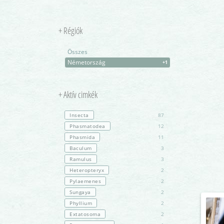
+ Régiók
Összes
Németország
+1
+ Aktív cimkék
Insecta
87
Phasmatodea
12
Phasmida
11
Baculum
3
Ramulus
3
Heteropteryx
2
Pylaemenes
2
Sungaya
2
Phyllium
2
Extatosoma
2